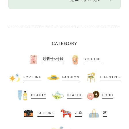
CATEGORY
最新号&付録
YOUTUBE
FORTUNE
FASHION
LIFESTYLE
BEAUTY
HEALTH
FOOD
CULTURE
北欧
旅