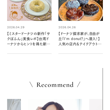
2026.04.29
2026.04.26
【ミスタードーナツの新作「サ
【ドーナツ探求家が、自由が
クぽふん」実食レポ】台湾ド
丘「I'm donut？」へ潜入！】
ーナツからヒントを得た新食
人気の店内＆テイクアウトメ
感と、“シャリもぐ”ドリンクに
ニューから、パンまで10個以
ドーナツ探求家も感動！
上を堪能：ロキさんのドーナ
ツ探訪
Recommend