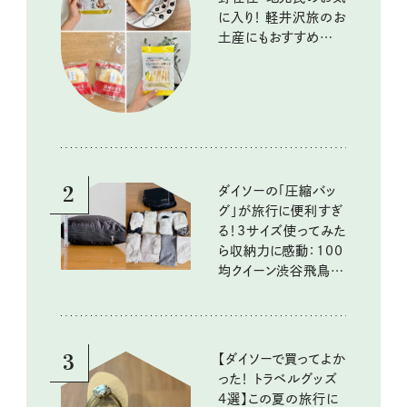
に入り！ 軽井沢旅のお
土産にもおすすめのお
いしいもの
2
ダイソーの「圧縮バッ
グ」が旅行に便利すぎ
る！3サイズ使ってみた
ら収納力に感動：100
均クイーン渋谷飛鳥の
『本当にいいもの』第
10回③
3
【ダイソーで買ってよか
った！ トラベルグッズ
4選】この夏の旅行に