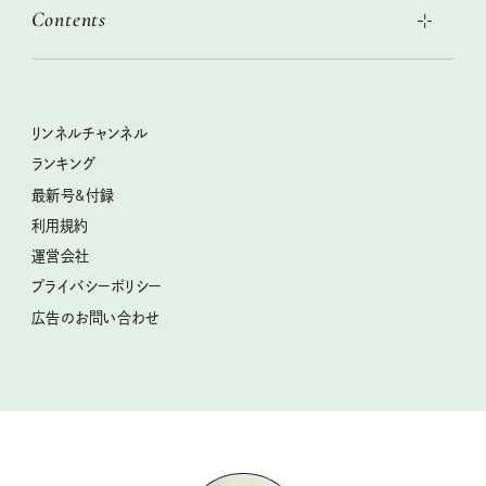
本当に使える「旅道具」
Contents
女子旅おすすめスポット 暮らすように心地いいリンネル旅ガイ
ぐれいさん
ド
世界のサンタさんに会って来た！
明日もいい日になりますように
幸せな老後のための リンネルマネー講座
ときめく冬の贈りもの
清水みさとの食いしんぼう寄り道サウナ
リンネルおしゃれファッションスナップ
私の住むまち、好きな場所。LOCAL LIFE REPORT
クラフトビール案内
クグロフの猫
リンネル暮らし部
リンネルチャンネル
リンネル 暮らしの道具大賞
母の日に贈りたい、お花モチーフのアイテム
中沢元紀の板前さん入門
リンネルチャンネル
ランキング
ナチュラルメイクレッスン
うちねこグランプリ2026、発表！
空想喫茶トラノコクさんのあの店この店、喫茶訪問日記
おぱんつ君のわくわく楽しい一週間占い
最新号&付録
喜ばれる贈り物手帖
圷みほさんのゆるっと週末キャンプ通信
毎日が心地よくなるリンネルタロット
利用規約
2026年上半期占い大特集
豆柴・まもるくんの旅日記
運営会社
2025年下半期占い大特集
柳沢小実さんのお散歩するようなゆるり旅
プライバシーポリシー
猫と一緒に心地いい暮らし
広告のお問い合わせ
valoさんのかわいいもの探し
tsukuru & Lin. ツクルアンドリン
kippis（キッピス）
暮らしの時産テクニック
バッグの中身