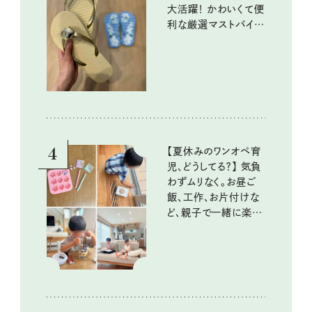
大活躍！ かわいくて便
利な厳選マストバイア
イテム
4
【夏休みのワンオペ育
児、どうしてる？】 気負
わずムリなく。お昼ご
飯、工作、お片付けな
ど、親子で一緒に楽し
める工夫