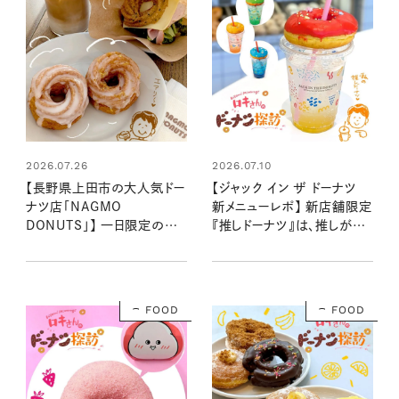
2026.07.26
2026.07.10
【長野県上田市の大人気ドー
【ジャック イン ザ ドーナツ
ナツ店「NAGMO
新メニューレポ】 新店舗限定
DONUTS」】 一日限定のイ
『推しドーナツ』は、推しがい
ベントを東京で開催！ ドーナ
ないドーナツ探求家も楽しめ
ツ探求家が揚げたてフレン
た！
チクルーラーを堪能
FOOD
FOOD