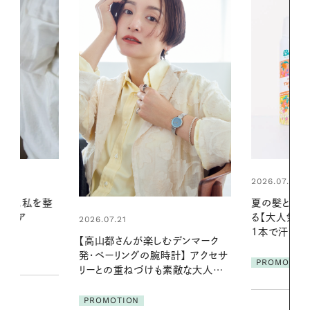
2026.07.24
2026.06.01
夏の髪と心が瞬時にリフレッシュす
真夏に向けて
る【大人気のドライシャンプー】 この
やりジェルと
1本で汗ばむ季節も一日中心地よく
地よくうるお
デンマーク
ア
クセサ
PROMOTION
PROMOTIO
素敵な大人の