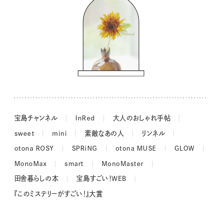
コウケンテツのヒトワザ巡り
ノーラのフィンランド旅気分
街角ワンデイ
ドーナツハント
吉田羊さんの着物と12のアソビゴコロ
長谷川あかりさんの今週もお疲れ様つまみ
宝島チャンネル
InRed
大人のおしゃれ手帖
sweet
mini
素敵なあの人
リンネル
otona ROSY
SPRiNG
otona MUSE
GLOW
MonoMax
smart
MonoMaster
田舎暮らしの本
宝島すごい！WEB
『このミステリーがすごい！』大賞