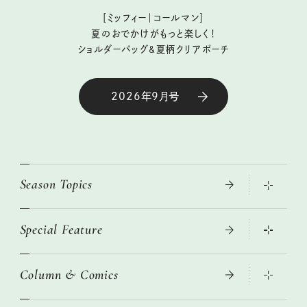
［ミッフィー｜コールマン］
夏のおでかけがもっと楽しく！
ショルダーバッグ&夏柄クリアポーチ
2026年9月号
Season Topics
Special Feature
大人のリュック探し 2026SS
ニトリ・イケア・無印良品で賢くおしゃれなインテリア
Column & Comics
この春ほしい大人のスニーカー 2026春夏
2026年春夏 トレンドファッションニュース
絶品、お餅レシピ大集合！
2026年下半期占い大特集