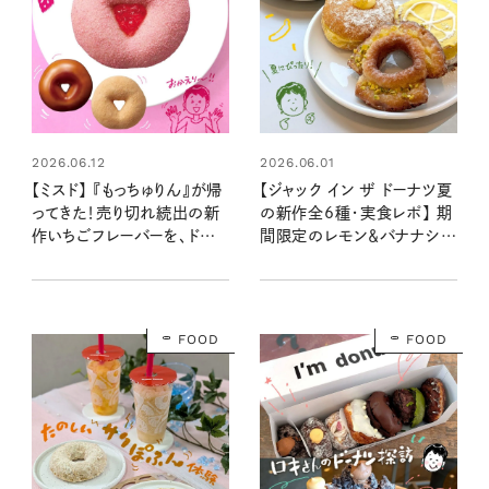
2026.06.12
2026.06.01
【ミスド】 『もっちゅりん』が帰
【ジャック イン ザ ドーナツ夏
ってきた！売り切れ続出の新
の新作全6種・実食レポ】 期
作いちごフレーバーを、ドーナ
間限定のレモン＆バナナシリ
ツ探求家が実食レポート
ーズが登場！ ドーナツ探求家
イチオシの、さわやかで濃厚
な味わいとは？
FOOD
FOOD