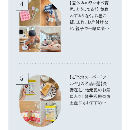
4
【夏休みのワンオペ育
児、どうしてる？】 気負
わずムリなく。お昼ご
飯、工作、お片付けな
ど、親子で一緒に楽し
める工夫
5
【ご当地スーパー「ツ
ルヤ」の名品5選】長
野在住・地元民のお気
に入り！ 軽井沢旅のお
土産にもおすすめのお
いしいもの