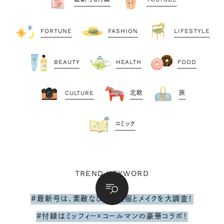
FORTUNE
FASHION
LIFESTYLE
BEAUTY
HEALTH
FOOD
CULTURE
北欧
旅
コミック
TREND KEYWORD
#最新号は、素敵なひとの夏服とメイクを大調査！
#付録はミッフィー×コールマンの豪華コラボ！