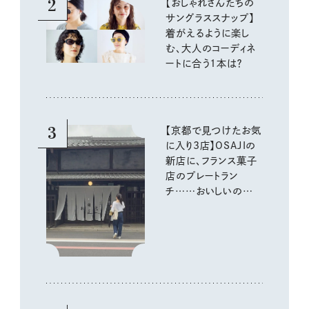
2
【おしゃれさんたちの
サングラススナップ】
着がえるように楽し
む、大人のコーディネ
ートに合う1本は？
3
【京都で見つけたお気
に入り3店】OSAJIの
新店に、フランス菓子
店のプレートラン
チ……おいしいのんび
り街歩き。