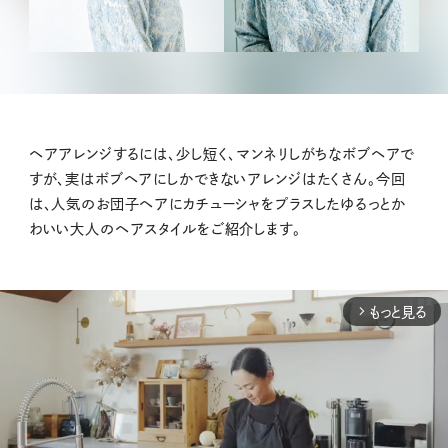
ヘアアレンジするには、少し短く、マンネリしがちなボブヘアで
すが、実はボブヘアにしかできないアレンジはたくさん。今回
は、人気のお団子ヘアにカチューシャをプラスしたゆるっとか
わいい大人のヘアスタイルをご紹介します。
もっと見る
arrow_forward_ios