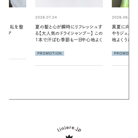
2026.06.01
リフレッシュす
真夏に向けて、ハーブが香るひん
ンプー】 この
やりジェルと出合う。暑い季節に心
2026.07.21
一日中心地よく
地よくうるおう、軽やかなボディケ
【高山都さん
ア
発・ベーリングの
PROMOTION
リーとの重ね
夏スタイル３
PROMOTIO