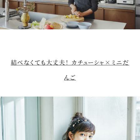
M
u
t
結べなくても大丈夫！ カチューシャ×ミニだ
e
んご