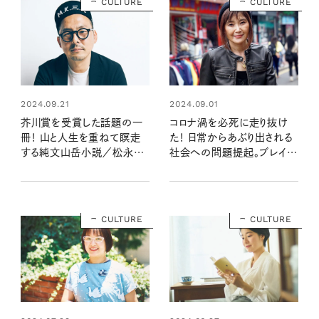
CULTURE
CULTURE
2024.09.21
2024.09.01
芥川賞を受賞した話題の一
コロナ渦を必死に走り抜け
冊！ 山と人生を重ねて瞑走
た！ 日常からあぶり出される
する純文山岳小説／松永K
社会への問題提起。ブレイデ
三蔵さん新刊『バリ山行』イン
ィみかこさんのド根性エッセ
タビュー
イが発売／新刊『転がる珠玉
のように』インタビュー
CULTURE
CULTURE