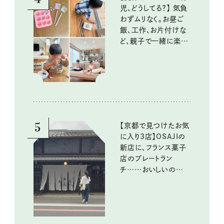
児、どうしてる？】 気負
わずムリなく。お昼ご
飯、工作、お片付けな
ど、親子で一緒に楽し
める工夫
5
【京都で見つけたお気
に入り3店】OSAJIの
新店に、フランス菓子
店のプレートラン
チ……おいしいのんび
り街歩き。