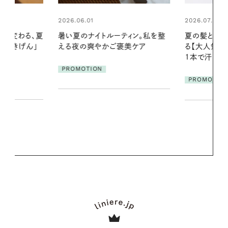
2026.07.24
2026.06.01
ィン。私を整
夏の髪と心が瞬時にリフレッシュす
真夏に向けて
美ケア
る【大人気のドライシャンプー】 この
やりジェルと
1本で汗ばむ季節も一日中心地よく
地よくうるお
ア
PROMOTION
PROMOTIO