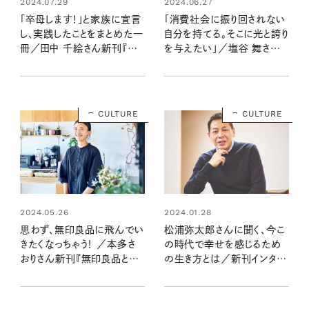
2024.07.29
2024.06.27
「卒母します！」と家族に宣言
「消費社会に振り回されない
し、実践したことをまとめた一
自分を持てる。そこに光と誇り
冊／田中 千絵さん新刊『卒
を与えたい」／塩谷 舞さん
母のためにやってみた50の
新刊『小さな声の向こうに』イ
こと』インタビュー
ンタビュー
CULTURE
CULTURE
2024.05.26
2024.01.28
思わず、無印良品に飛んでい
松浦弥太郎さんに聞く、今こ
きたくなっちゃう！ ／本多さ
の時代で幸せを感じるため
おりさん新刊『無印良品と
の生き方とは／新刊インタビ
365日』インタビュー
ュー