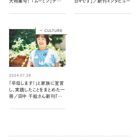
大特集号！ 「ムーミン」デザイ
日々です」／新刊インタビュー
ン付録＆編集部おすすめ特
集を最速レポート＜2月19日
発売4月号＞
CULTURE
2024.07.29
「卒母します！」と家族に宣言
し、実践したことをまとめた一
冊／田中 千絵さん新刊『卒
母のためにやってみた50の
こと』インタビュー