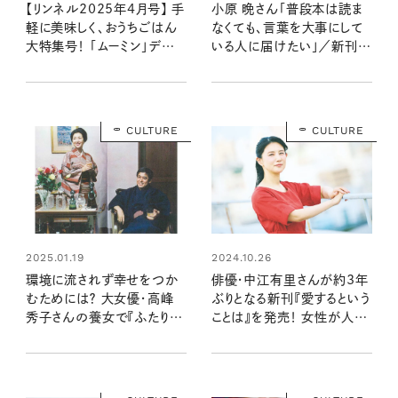
【リンネル2025年4月号】 手
小原 晩さん「普段本は読ま
軽に美味しく、おうちごはん
なくても、言葉を大事にして
大特集号！ 「ムーミン」デザイ
いる人に届けたい」／新刊
ン付録＆編集部おすすめ特
『ここで唐揚げ弁当を食べな
集を最速レポート＜2月19日
いでください』が発売
発売4月号＞
CULTURE
CULTURE
2025.01.19
2024.10.26
環境に流されず幸せをつか
俳優・中江有里さんが約3年
むためには？ 大女優・高峰
ぶりとなる新刊『愛するという
秀子さんの養女で『ふたり』
ことは』を発売！ 女性が人生
の著者、斎藤明美さんが語る
で直面する困難がリアルに
誇り高き女優の人生
描かれた一冊に