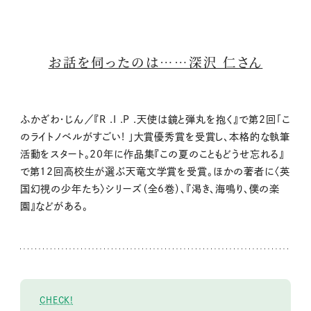
お話を伺ったのは……深沢 仁さん
ふかざわ・じん／『R .I .P .天使は鏡と弾丸を抱く』で第2回「こ
のライトノベルがすごい! 」大賞優秀賞を受賞し、本格的な執筆
活動をスタート。20年に作品集『この夏のこともどうせ忘れる』
で第12回高校生が選ぶ天竜文学賞を受賞。ほかの著者に〈英
国幻視の少年たち〉シリーズ（全6巻）、『渇き、海鳴り、僕の楽
園』などがある。
CHECK!