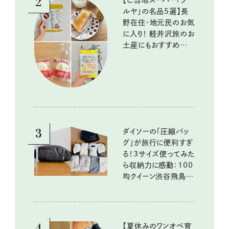
2
【ご当地スーパー「ツ
ルヤ」の名品5選】長
野在住・地元民のお気
に入り！ 軽井沢旅のお
土産にもおすすめのお
いしいもの
3
ダイソーの「圧縮バッ
グ」が旅行に便利すぎ
る！3サイズ使ってみた
ら収納力に感動：100
均クイーン渋谷飛鳥の
『本当にいいもの』第
10回③
4
【夏休みのワンオペ育