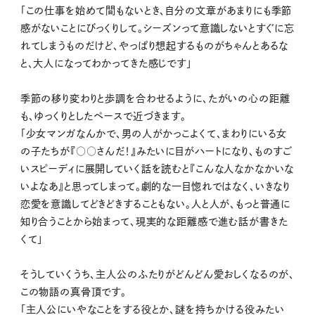
「この仕事を始めて間もないとき、自分の文章があまりにも季節
感がないことにびっくりして。シーズンって意識しないとすぐに忘
れてしまうものだけど、やっぱり想起するものがちゃんとあるな
と、大人になってわかってきた感じです」
季節の移り変わりと歩調を合わせるように、たがいの心の距離
も、ゆっくりとしたペースで近づきます。
「少女マンガなんかで、男の人がかっこよくて、まわりにいる女
の子たちが『○○さんだ！』みたいに目がハートになり、ものすご
いスピーディに展開していく話を読むと『こんな人なかなかいな
いよなあ』と思ってしまって。劇的な一目惚れではなく、いきなり
恋愛を意識してどきどきすることもない。人と人が、もっと普通に
知り合うことから始まって、現実的な距離感で進む話が書きた
くて」
そうしていくうち、主人公のふたりがどんどん愛おしくなるのが、
この物語の真骨頂です。
「主人公にいやなことをする役とか、謎を持ちかける役みたい