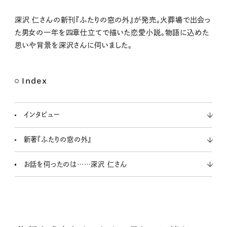
M
深沢 仁さんの新刊『ふたりの窓の外』が発売。火葬場で出会っ
u
た男女の一年を四章仕立てで描いた恋愛小説。物語に込めた
t
思いや背景を深沢さんに伺いました。
e
Index
インタビュー
新著『ふたりの窓の外』
お話を伺ったのは……深沢 仁さん