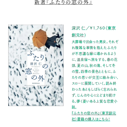
新著『ふたりの窓の外』
深沢 仁／¥1,760（東京
創元社）
火葬場で出会った男女。それぞ
れ複雑な事情を抱えたふたり
が不思議な縁に導かれるよう
に、温泉宿へ旅をする。春の花
畑、夏の山、秋の海、そして冬
の雪。四季の景色とともに、ふ
たりの思いが交互に絡み合い、
スローに展開していく。読み終
わったあともしばらく忘れられ
ず、じんわり心にとどまり続け
る。儚く憂いある上質な恋愛小
説。
『ふたりの窓の外』（東京創元
社）書籍の購入はこちら！