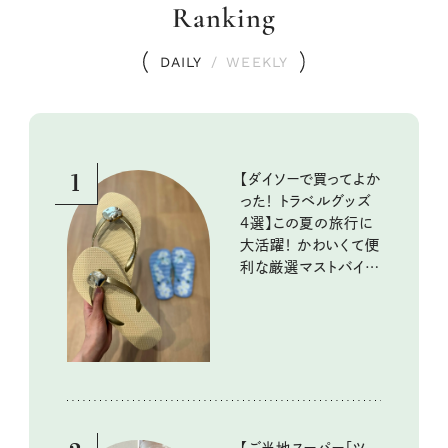
Ranking
DAILY
/
WEEKLY
1
【ダイソーで買ってよか
った！ トラベルグッズ
4選】この夏の旅行に
大活躍！ かわいくて便
利な厳選マストバイア
イテム