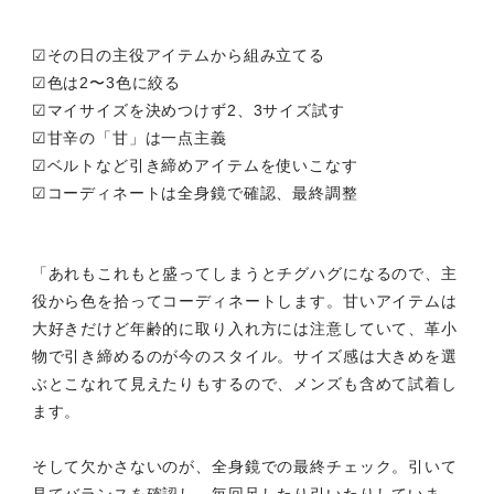
☑︎その日の主役アイテムから組み立てる
☑︎色は2〜3色に絞る
☑︎マイサイズを決めつけず2、3サイズ試す
☑︎甘辛の「甘」は一点主義
☑︎ベルトなど引き締めアイテムを使いこなす
☑︎コーディネートは全身鏡で確認、最終調整
「あれもこれもと盛ってしまうとチグハグになるので、主
役から色を拾ってコーディネートします。甘いアイテムは
大好きだけど年齢的に取り入れ方には注意していて、革小
物で引き締めるのが今のスタイル。サイズ感は大きめを選
ぶとこなれて見えたりもするので、メンズも含めて試着し
ます。
そして欠かさないのが、全身鏡での最終チェック。引いて