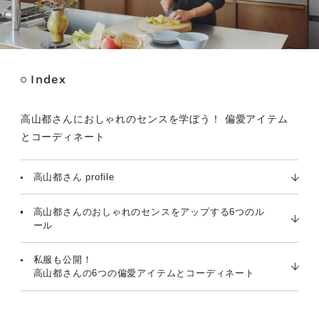
Index
M
u
t
高山都さんにおしゃれのセンスを学ぼう！ 偏愛アイテム
e
とコーディネート
高山都さん profile
高山都さんのおしゃれのセンスをアップする6つのル
ール
私服も公開！
高山都さんの6つの偏愛アイテムとコーディネート