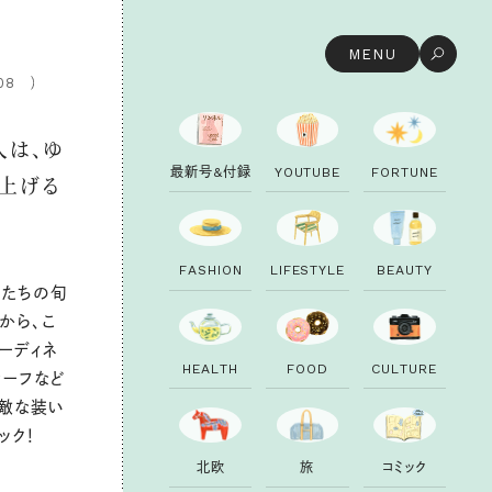
MENU
08
人は、ゆ
最
新
号
&
付
録
Y
O
U
T
U
B
E
F
O
R
T
U
N
E
仕上げる
F
A
S
H
I
O
N
L
I
F
E
S
T
Y
L
E
B
E
A
U
T
Y
んたちの旬
から、こ
ーディネ
H
E
A
L
T
H
F
O
O
D
C
U
L
T
U
R
E
カーフなど
素敵な装い
ック！
北
欧
旅
コ
ミ
ッ
ク