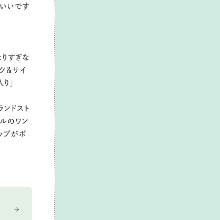
がいいです
なりすぎな
ツ＆サイ
入り」
ランドスト
リルのワン
ップがポ