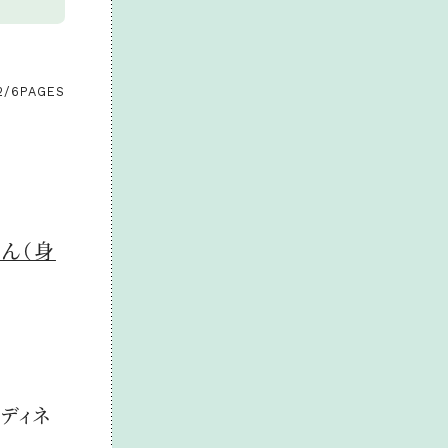
2/6
PAGES
さん（身
ディネ