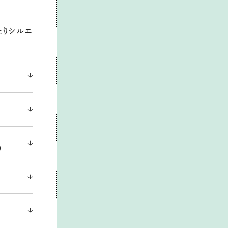
たりシルエ
）
）