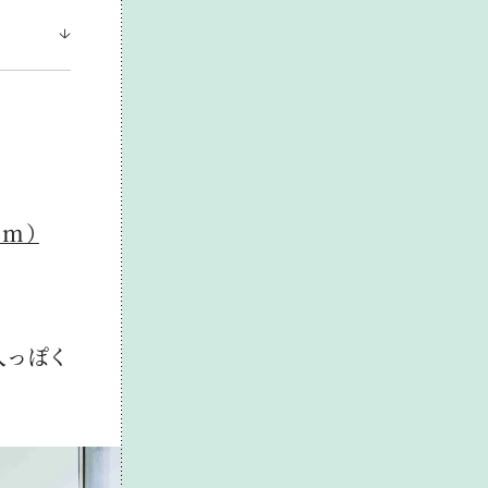
cm）
人っぽく