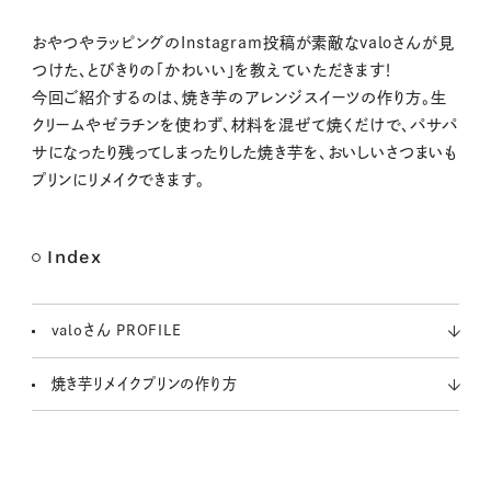
M
おやつやラッピングのInstagram投稿が素敵なvaloさんが見
u
つけた、とびきりの「かわいい」を教えていただきます！
t
今回ご紹介するのは、焼き芋のアレンジスイーツの作り方。生
e
クリームやゼラチンを使わず、材料を混ぜて焼くだけで、パサパ
サになったり残ってしまったりした焼き芋を、おいしいさつまいも
プリンにリメイクできます。
Index
valoさん PROFILE
焼き芋リメイクプリンの作り方