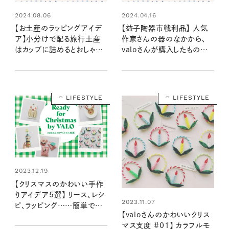
2024.08.06
2024.04.16
【お土産のラッピングアイデ
【益子陶器市戦利品】 人気
ア】小分けで配る旅行土産
作家さんの器のなかから、
はカップに詰めるとおしゃ
valoさんが購入したものは？
れ！：valoさんのかわいいも
：valoさんのかわいいもの探
の探し #18
し #10
LIFESTYLE
LIFESTYLE
2023.12.19
【クリスマスのかわいい手作
りアイデア5選】 リース、レシ
2023.11.07
ピ、ラッピング……簡単で喜
【valoさんのかわいいクリス
ばれる作り方をまとめてチェ
マス支度 #01】 カラフルモ
ック