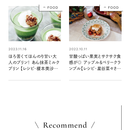
FOOD
FOOD
2022.10.11
2023.11.16
甘酸っぱい果実とサクサク食
ほろ苦くてほんのり甘い大
感が◎ アップル＆ベリークラ
人のプリン！ あん抹茶ミルク
ンブル【レシピ・星谷菜々さ
プリン 【レシピ・榎本美沙さ
ん】
ん】
Recommend