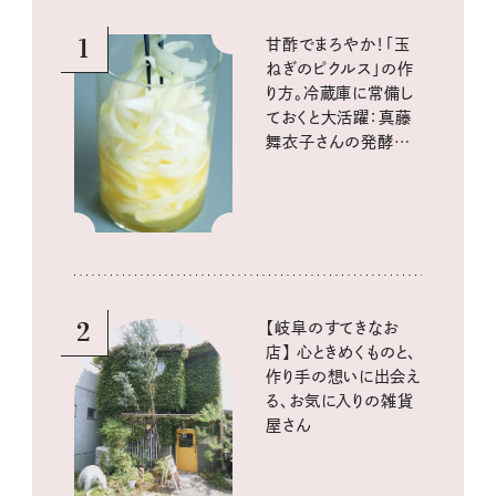
1
甘酢でまろやか！「玉
ねぎのピクルス」の作
り方。冷蔵庫に常備し
ておくと大活躍：真藤
舞衣子さんの発酵と
酸味の仕込みごはん
2
【岐阜のすてきなお
店】 心ときめくものと、
作り手の想いに出会え
る、お気に入りの雑貨
屋さん