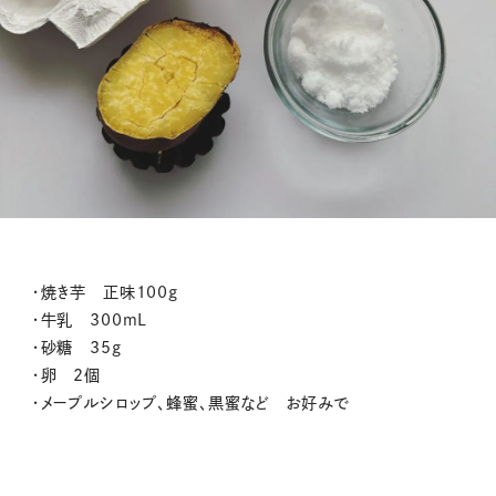
・焼き芋 正味100g
・牛乳 300mL
・砂糖 35g
・卵 2個
・メープルシロップ、蜂蜜、黒蜜など お好みで