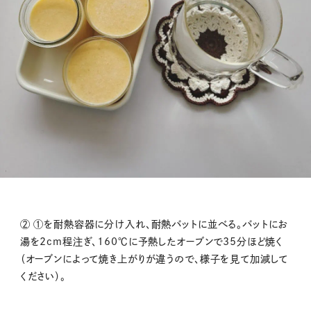
② ①を耐熱容器に分け入れ、耐熱バットに並べる。バットにお
湯を2cm程注ぎ、160℃に予熱したオーブンで35分ほど焼く
（オーブンによって焼き上がりが違うので、様子を見て加減して
ください）。