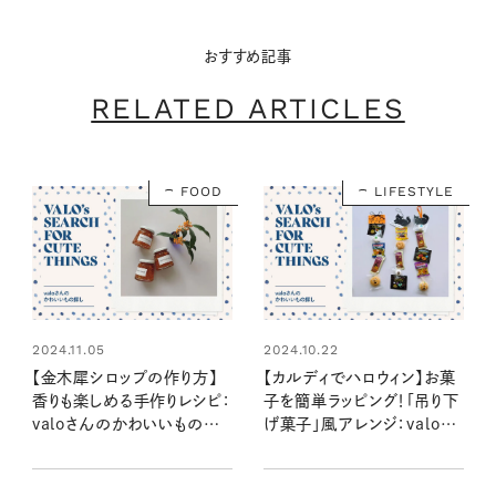
おすすめ記事
RELATED ARTICLES
FOOD
LIFESTYLE
2024.11.05
2024.10.22
【金木犀シロップの作り方】
【カルディでハロウィン】お菓
香りも楽しめる手作りレシピ：
子を簡単ラッピング！「吊り下
valoさんのかわいいもの探
げ菓子」風アレンジ：valoさ
し #24
んのかわいいもの探し #23