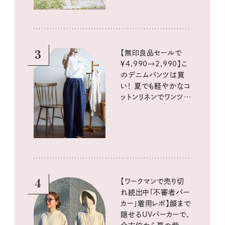
3
【無印良品セールで
￥4,990→2,990】こ
のデニムパンツは買
い！ 夏でも軽やかなコ
ットンリネンでワンツー
コーデに大活躍！
4
【ワークマンで売り切
れ続出中「不審者パー
カー」着用レポ】顔まで
隠せるUVパーカーで、