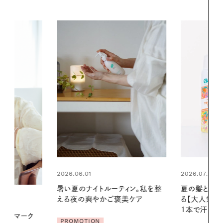
2026.07.24
2026.06.01
ィン。私を整
夏の髪と心が瞬時にリフレッシュす
真夏に向けて
美ケア
る【大人気のドライシャンプー】 この
やりジェルと
1本で汗ばむ季節も一日中心地よく
地よくうるお
ア