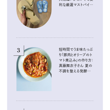
利な厳選マストバイア
イテム
3
短時間でうま味たっぷ
り「豚肉とオリーブのト
マト煮込み」の作り方：
真藤舞衣子さん 夏の
不調を整える発酵レ
シピ