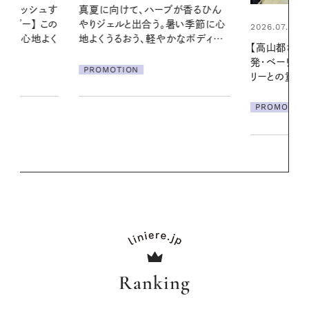
ブが香るひん
お出かけ前の
暑い季節に心
の一日。汗ば
2026.07.21
かなボディケ
に過ごす私
【高山都さんが楽しむデンマーク
発・ベーリングの腕時計】 アクセサ
PROMOTIO
リーとの重ねづけも素敵な大人の
夏スタイル３選
PROMOTION
Ranking