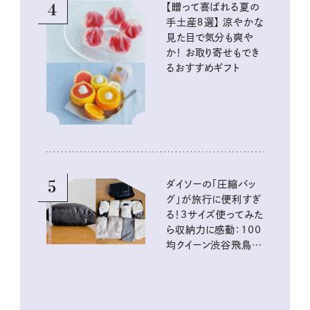
4
【贈って喜ばれる夏の
手土産８選】 涼やかな
見た目で気分も爽や
か！ お取り寄せもでき
るおすすめギフト
5
ダイソーの「圧縮バッ
グ」が旅行に便利すぎ
る！3サイズ使ってみた
ら収納力に感動：100
均クイーン渋谷飛鳥の
『本当にいいもの』第
10回③