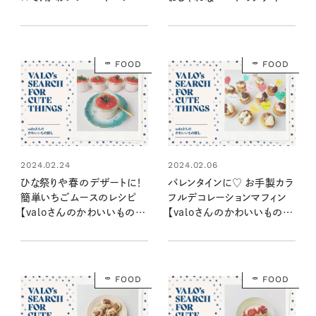
ント：valoさんのかわいいも
ト：valoさんのかわいいもの
の探し #30
探し #29
FOOD
FOOD
2024.02.24
2024.02.06
ひな祭りや春のデザートに！
バレンタインに♡ お手製カラ
簡単いちごムースのレシピ
フルデコレーションマフィン
【valoさんのかわいいもの探
【valoさんのかわいいもの探
し #06】
し #03】
FOOD
FOOD