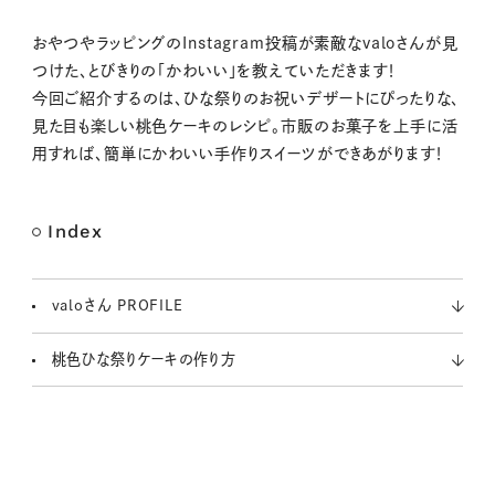
M
おやつやラッピングのInstagram投稿が素敵なvaloさんが見
u
つけた、とびきりの「かわいい」を教えていただきます！
t
今回ご紹介するのは、ひな祭りのお祝いデザートにぴったりな、
e
見た目も楽しい桃色ケーキのレシピ。市販のお菓子を上手に活
用すれば、簡単にかわいい手作りスイーツができあがります！
Index
valoさん PROFILE
桃色ひな祭りケーキの作り方