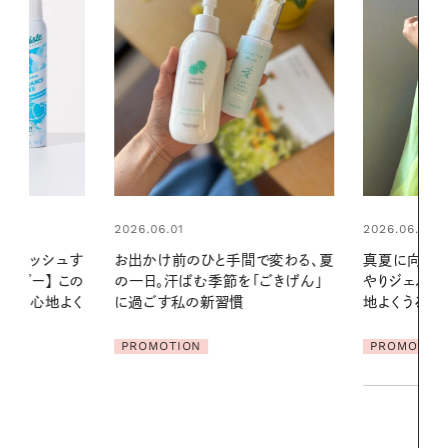
2026.06.01
2026.06.01
間で変わる、夏
真夏に向けて、ハーブが香るひん
暑い夏のナイ
「ごきげん」
やりジェルと出合う。暑い季節に心
える夜の爽
地よくうるおう、軽やかなボディケ
ア
PROMOTIO
PROMOTION