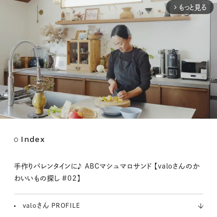
もっと見る
arrow_forward_ios
Index
M
u
t
手作りバレンタインに♪ ABCマシュマロサンド 【valoさんのか
e
わいいもの探し #02】
valoさん PROFILE