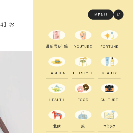
MENU
4】 お
最
新
号
&
付
録
Y
O
U
T
U
B
E
F
O
R
T
U
N
E
F
A
S
H
I
O
N
L
I
F
E
S
T
Y
L
E
B
E
A
U
T
Y
H
E
A
L
T
H
F
O
O
D
C
U
L
T
U
R
E
北
欧
旅
コ
ミ
ッ
ク