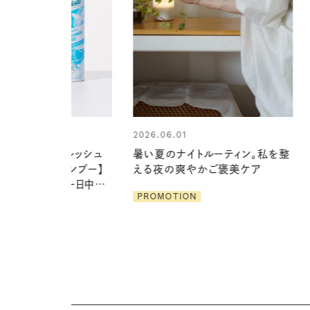
01
2026.06.01
ナイトルーティン。私を整
お出かけ前のひと手間で変わる、
爽やかご褒美ケア
夏の一日。汗ばむ季節を「ごきげ
ん」に過ごす私の新習慣
ION
PROMOTION