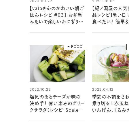
2023.06.05
2023.08.22
【紀ノ国屋の人気
【valoさんのかわいい朝ご
品レシピ】暑い日
はんレシピ #03】 お弁当
食べたい！ 簡単
みたいで楽しいおにぎりプ
サラダ2品
レート
FOOD
2022.10.22
2022.04.12
塩気のあるチーズが味の
季節の不調をさ
決め手！ 青い恵みのグリー
乗り切る！ 赤玉
クサラダ【レシピ・Scales
いんげん、くるみ
さん】
ビネガーサラダ【
村千影さん】