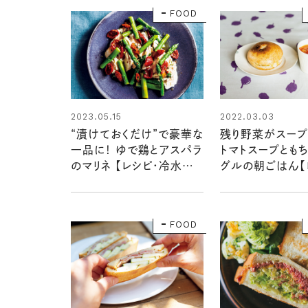
FOOD
2023.05.15
2022.03.03
“漬けておくだけ”で豪華な
残り野菜がスープ
一品に！ ゆで鶏とアスパラ
トマトスープとも
のマリネ 【レシピ・冷水希
グルの朝ごはん【
三子さん】
成瀬文子さん】
FOOD