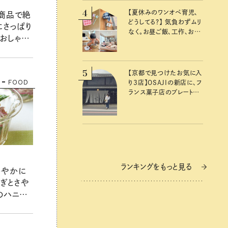
鳥の『本当にいいもの』第
4
【夏休みのワンオペ育児、
商品で絶
10回③
どうしてる？】 気負わずムリ
にさっぱり
なく。お昼ご飯、工作、お片
＆おしゃれ
付けなど、親子で一緒に楽
しめる工夫
5
【京都で見つけたお気に入
FOOD
り3店】OSAJIの新店に、フ
ランス菓子店のプレートラ
ンチ……おいしいのんびり
街歩き。
ランキングをもっと見る
わやかに
ねぎとさや
のハニー
レシピ・河