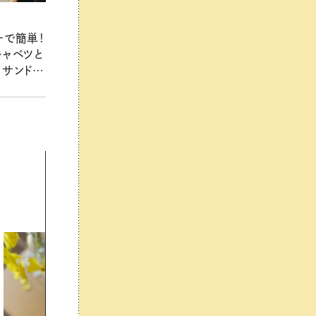
ーで簡単！
キャベツと
トサンドイ
田阿希子さ