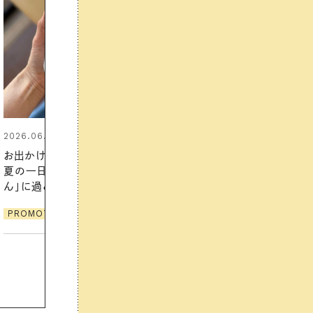
2026.07.21
【高山都さんが楽しむデンマーク
発・ベーリングの腕時計】 アクセサ
リーとの重ねづけも素敵な大人の
夏スタイル３選
PROMOTION