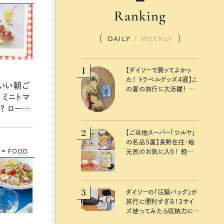
Ranking
DAILY
/
WEEKLY
1
【ダイソーで買ってよかっ
た！ トラベルグッズ4選】こ
わいい朝ご
の夏の旅行に大活躍！ か
 ミニトマ
わいくて便利な厳選マスト
？ ロール
バイアイテム
ド
2
【ご当地スーパー「ツルヤ」
の名品5選】長野在住・地
FOOD
元民のお気に入り！ 軽井
沢旅のお土産にもおすす
めのおいしいもの
3
ダイソーの「圧縮バッグ」が
旅行に便利すぎる！3サイ
ズ使ってみたら収納力に感
動：100均クイーン渋谷飛