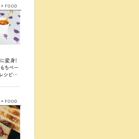
FOOD
に変身！
ちもちベー
レシピ・
FOOD