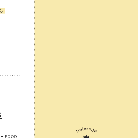
ん
S
FOOD