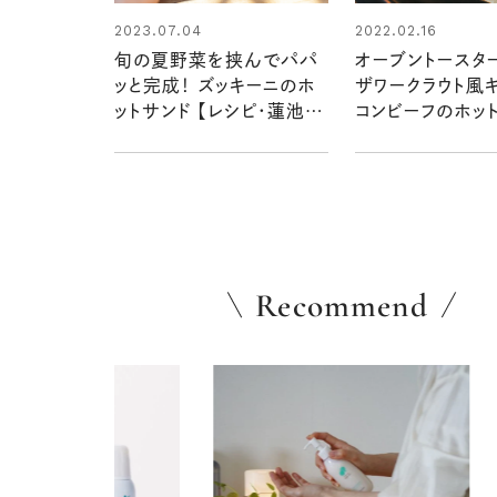
2023.07.04
2022.02.16
旬の夏野菜を挟んでパパ
オーブントースタ
ッと完成！ ズッキーニのホ
ザワークラウト風
ットサンド 【レシピ・蓮池陽
コンビーフのホッ
子さん】
ッチ【レシピ・坂
ん】
Recommend