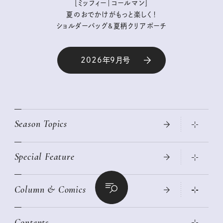
［ミッフィー｜コールマン］
夏のおでかけがもっと楽しく！
ショルダーバッグ&夏柄クリアポーチ
2026年9月号
Season Topics
Special Feature
真夏のひんやりグッズ 2026
大人のリュック探し 2026SS
Column & Comics
ニトリ・イケア・無印良品で賢くおしゃれなインテリア
2026年春夏 トレンドファッションニュース
この春ほしい大人のスニーカー 2026春夏
2026年下半期占い大特集
絶品、お餅レシピ大集合！
Contents
女子旅おすすめスポット 暮らすように心地いいリンネル旅ガイ
ぐれいさん