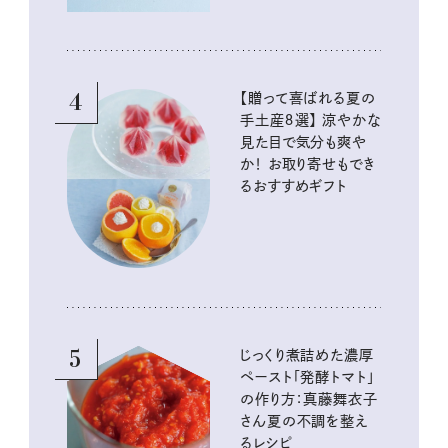
4
【贈って喜ばれる夏の
手土産８選】 涼やかな
見た目で気分も爽や
か！ お取り寄せもでき
るおすすめギフト
5
じっくり煮詰めた濃厚
ペースト「発酵トマト」
の作り方：真藤舞衣子
さん夏の不調を整え
るレシピ