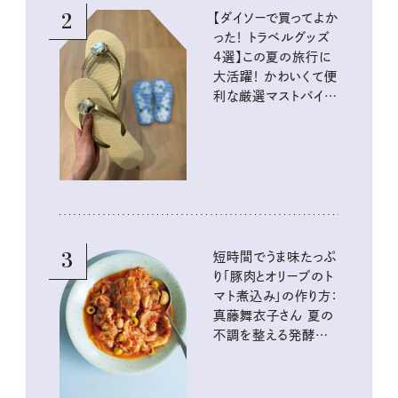
2
【ダイソーで買ってよか
った！ トラベルグッズ
4選】この夏の旅行に
大活躍！ かわいくて便
利な厳選マストバイア
イテム
3
短時間でうま味たっぷ
り「豚肉とオリーブのト
マト煮込み」の作り方：
真藤舞衣子さん 夏の
不調を整える発酵レ
シピ