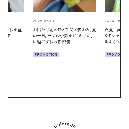
2026.06.01
間で変わる、夏
真夏に向けて、ハーブが香るひん
「ごきげん」
やりジェルと出合う。暑い季節に心
2026.07.21
地よくうるおう、軽やかなボディケ
【高山都さん
ア
発・ベーリングの
PROMOTION
リーとの重ね
夏スタイル３
PROMOTIO