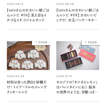
2023.09.12
2023.09.26
【valoさんのかわいい朝ごは
【valoさんのかわいい朝ごは
んレシピ #06】 見た目もイ
んレシピ #08】 かわいいピ
チゴなイチゴジャムサンド
ックで！ 水玉パンケーキタワ
ー
FOOD
FOOD
2024.01.31
2023.04.08
モロゾフの「キツネとレモン」
材料は余った卵白と砂糖だ
はバレンタインにも◎ 絵本
け！ トイプードルのメレンゲ
の世界のような、甘酸っぱい
クッキーレシピ
レモンのチョコ【手土産日記】