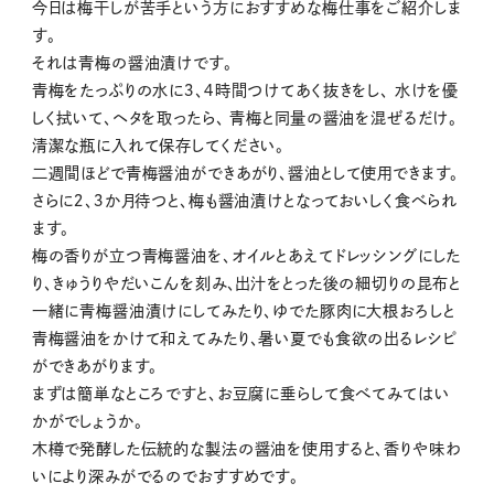
今日は梅干しが苦手という方におすすめな梅仕事をご紹介しま
す。
それは青梅の醤油漬けです。
青梅をたっぷりの水に３、４時間つけてあく抜きをし、 水けを優
しく拭いて、ヘタを取ったら、 青梅と同量の醤油を混ぜるだけ。
清潔な瓶に入れて保存してください。
二週間ほどで青梅醤油ができあがり、醤油として使用できます。
さらに２、３か月待つと、梅も醤油漬けとなっておいしく食べられ
ます。
梅の香りが立つ青梅醤油を、オイルとあえてドレッシングにした
り、きゅうりやだいこんを刻み、出汁をとった後の細切りの昆布と
一緒に青梅醤油漬けにしてみたり、ゆでた豚肉に大根おろしと
青梅醤油をかけて和えてみたり、暑い夏でも食欲の出るレシピ
ができあがります。
まずは簡単なところですと、お豆腐に垂らして食べてみてはい
かがでしょうか。
木樽で発酵した伝統的な製法の醤油を使用すると、香りや味わ
いにより深みがでるのでおすすめです。