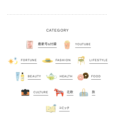
CATEGORY
最新号&付録
YOUTUBE
FORTUNE
FASHION
LIFESTYLE
BEAUTY
HEALTH
FOOD
CULTURE
北欧
旅
コミック