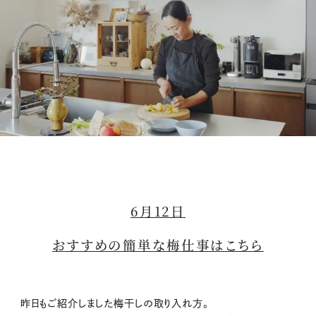
M
u
t
6月12日
e
おすすめの簡単な梅仕事はこちら
昨日もご紹介しました梅干しの取り入れ方。