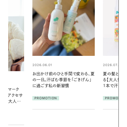
2026.07.24
2026.06.01
間で変わる、夏
夏の髪と心が瞬時にリフレッシュす
真夏に向けて
「ごきげん」
る【大人気のドライシャンプー】 この
やりジェルと
1本で汗ばむ季節も一日中心地よく
地よくうるお
ア
PROMOTION
PROMOTIO