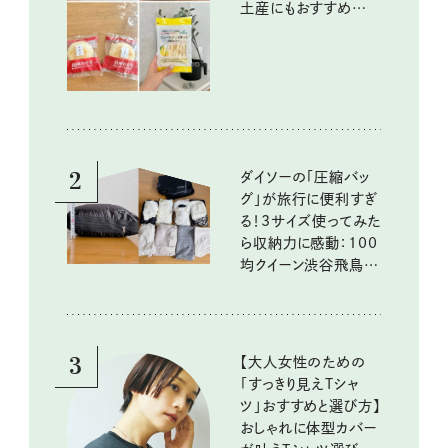
土産にもおすすめのお
いしいもの
2
ダイソーの「圧縮バッ
グ」が旅行に便利すぎ
る！3サイズ使ってみた
ら収納力に感動：100
均クイーン渋谷飛鳥の
『本当にいいもの』第
10回③
3
【大人女性のための
「すっきり見えTシャ
ツ」おすすめと選び方】
おしゃれに体型カバー