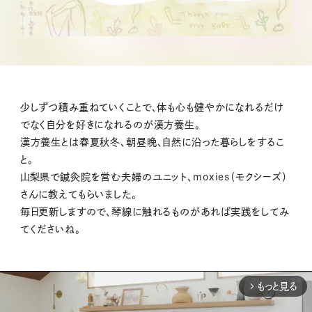
少しずつ積み重ねていくことで、体も心も健やかになれるだけ
でなく自分を好きになれるのが漢方養生。
漢方養生とは春夏秋冬、朝昼晩、自然に沿った暮らしをするこ
と。
山梨県で鍼灸院を営む夫婦のユニット、moxies（モクシーズ）
さんに教えてもらいました。
毎日更新しますので、琴線に触れるものがあれば実践をしてみ
てくださいね。
もっと見る
arrow_forward_ios