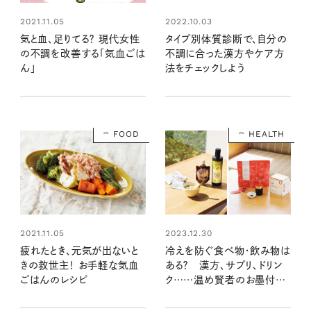
2021.11.05
2022.10.03
気と血、足りてる？ 現代女性
タイプ別体質診断で、自分の
の不調を改善する「気血ごは
不調に合った漢方やケア方
ん」
法をチェックしよう
FOOD
HEALTH
2021.11.05
2023.12.30
疲れたとき、元気が出ないと
冷えを防ぐ食べ物・飲み物は
きの救世主！ お手軽な気血
ある？ 漢方、サプリ、ドリン
ごはんのレシピ
ク……温め賢者のお墨付き
で体ポカポカ！