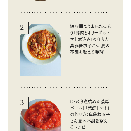
2
短時間でうま味たっぷ
り「豚肉とオリーブのト
マト煮込み」の作り方：
真藤舞衣子さん 夏の
不調を整える発酵レ
シピ
3
じっくり煮詰めた濃厚
ペースト「発酵トマト」
の作り方：真藤舞衣子
さん夏の不調を整え
るレシピ