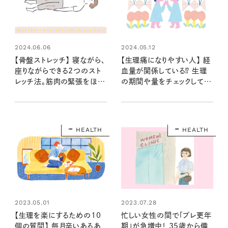
2024.06.06
2024.05.12
【骨盤ストレッチ】 寝ながら、
【生理痛になりやすい人】 経
座りながらできる2つのスト
血量が関係している⁉ 生理
レッチ法。筋肉の緊張をほぐ
の期間や量をチェックして自
して生理痛の改善を目指そ
分の体質を知ろう
う！
HEALTH
HEALTH
2023.05.01
2023.07.28
【生理を楽にするための10
忙しい女性の間で「プレ更年
個の質問】 毎月辛いあるあ
期」が急増中！ 35歳から備