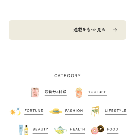
連載をもっと見る
CATEGORY
最新号&付録
YOUTUBE
FORTUNE
FASHION
LIFESTYLE
BEAUTY
HEALTH
FOOD