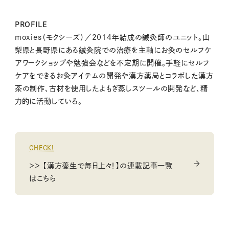
PROFILE
moxies（モクシーズ）／2014年結成の鍼灸師のユニット。山
梨県と長野県にある鍼灸院での治療を主軸にお灸のセルフケ
アワークショップや勉強会などを不定期に開催。手軽にセルフ
ケアをできるお灸アイテムの開発や漢方薬局とコラボした漢方
茶の制作、古材を使用したよもぎ蒸しスツールの開発など、精
力的に活動している。
CHECK!
＞＞ 【漢方養生で毎日上々！】の連載記事一覧
はこちら