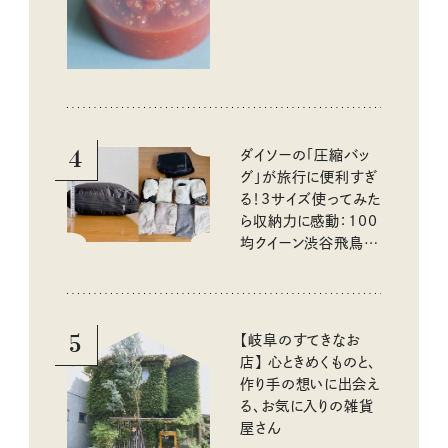
4
ダイソーの「圧縮バッ
グ」が旅行に便利すぎ
る！3サイズ使ってみた
ら収納力に感動：100
均クイーン渋谷飛鳥の
『本当にいいもの』第
10回③
5
【岐阜のすてきなお
店】 心ときめくものと、
作り手の想いに出会え
る、お気に入りの雑貨
屋さん