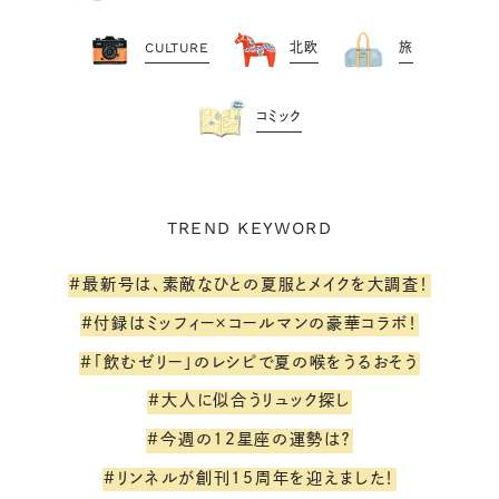
CULTURE
北欧
旅
コミック
TREND KEYWORD
#最新号は、素敵なひとの夏服とメイクを大調査！
#付録はミッフィー×コールマンの豪華コラボ！
#「飲むゼリー」のレシピで夏の喉をうるおそう
#大人に似合うリュック探し
#今週の12星座の運勢は？
#リンネルが創刊15周年を迎えました！