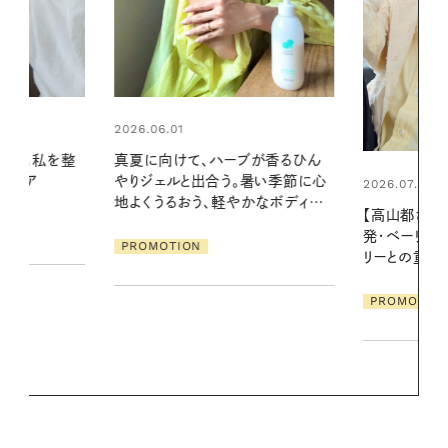
2026.06.01
ブが香るひん
お出かけ前の
暑い季節に心
の一日。汗ば
2026.07.21
かなボディケ
に過ごす私
【高山都さんが楽しむデンマーク
発・ベーリングの腕時計】 アクセサ
PROMOTIO
リーとの重ねづけも素敵な大人の
夏スタイル３選
PROMOTION