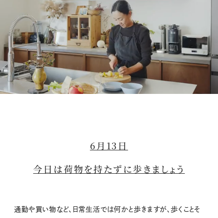
M
u
t
6月13日
e
今日は荷物を持たずに歩きましょう
通勤や買い物など、日常生活では何かと歩きますが、歩くことそ