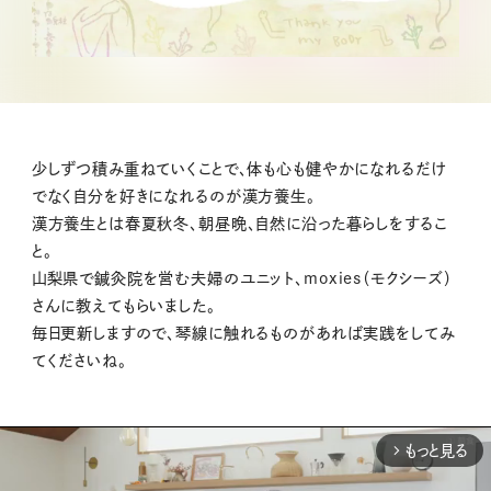
少しずつ積み重ねていくことで、体も心も健やかになれるだけ
でなく自分を好きになれるのが漢方養生。
漢方養生とは春夏秋冬、朝昼晩、自然に沿った暮らしをするこ
と。
山梨県で鍼灸院を営む夫婦のユニット、moxies（モクシーズ）
さんに教えてもらいました。
毎日更新しますので、琴線に触れるものがあれば実践をしてみ
てくださいね。
もっと見る
arrow_forward_ios