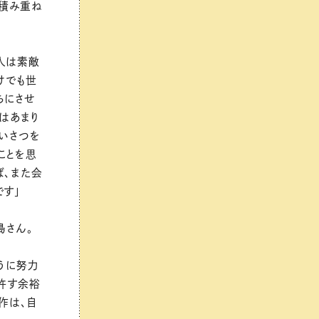
を積み重ね
人は素敵
けでも世
ちにさせ
はあまり
いさつを
ことを思
ば、また会
です」
島さん。
うに努力
許す余裕
作は、自