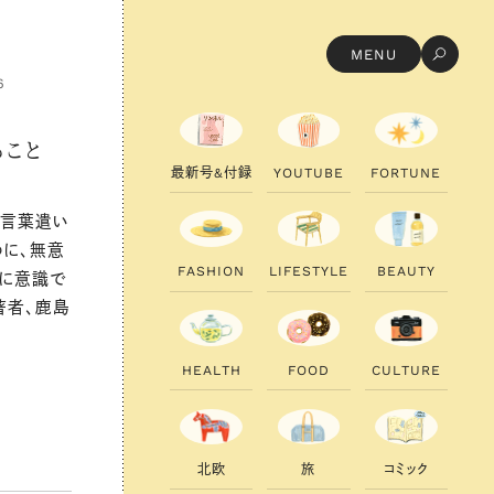
MENU
6
ること
最
新
号
&
付
録
Y
O
U
T
U
B
E
F
O
R
T
U
N
E
や言葉遣い
めに、無意
F
A
S
H
I
O
N
L
I
F
E
S
T
Y
L
E
B
E
A
U
T
Y
ぐに意識で
著者、鹿島
H
E
A
L
T
H
F
O
O
D
C
U
L
T
U
R
E
北
欧
旅
コ
ミ
ッ
ク