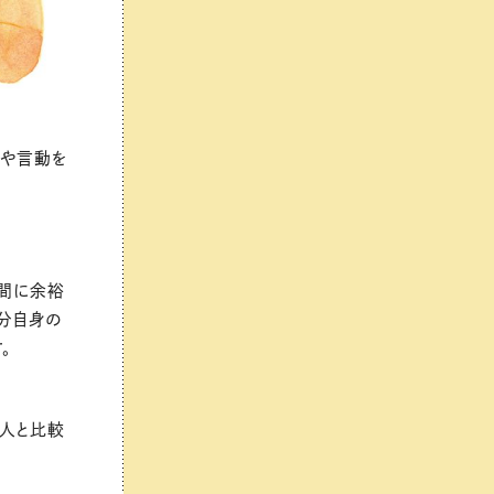
動や言動を
時間に余裕
分自身の
。
、人と比較
。