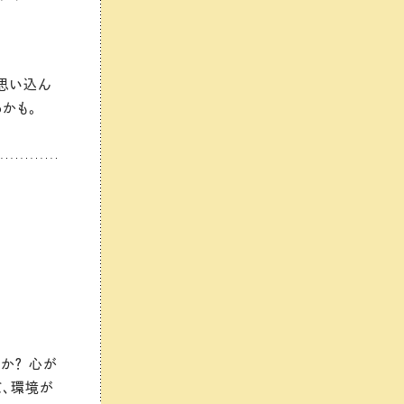
と思い込ん
かも。
か？ 心が
て、環境が