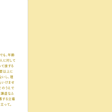
でも、年齢
人に対して
って接する
必要以上に
ないし、理
もいけませ
そのうえで
は謙虚なふ
導する立場
立って。