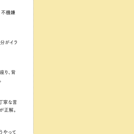
 不機嫌
自分がイラ
。
座り、背
。
丁寧な言
が正解。
うやって