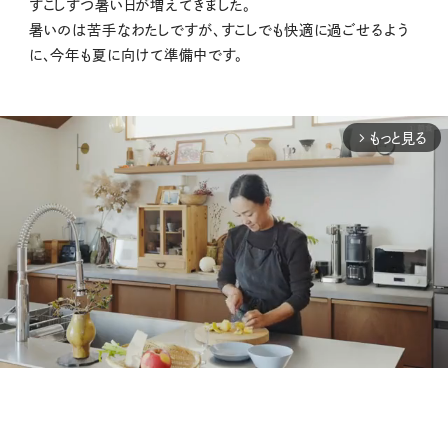
すこしずつ暑い日が増えてきました。
暑いのは苦手なわたしですが、すこしでも快適に過ごせるよう
に、今年も夏に向けて準備中です。
もっと見る
arrow_forward_ios
M
u