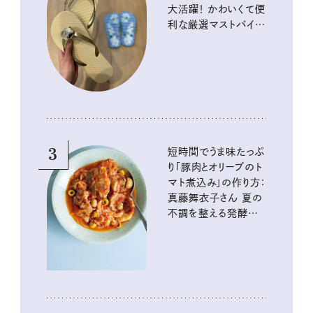
大活躍！ かわいくて便
利な厳選マストバイア
イテム
3
短時間でうま味たっぷ
り「豚肉とオリーブのト
マト煮込み」の作り方：
真藤舞衣子さん 夏の
不調を整える発酵レ
シピ