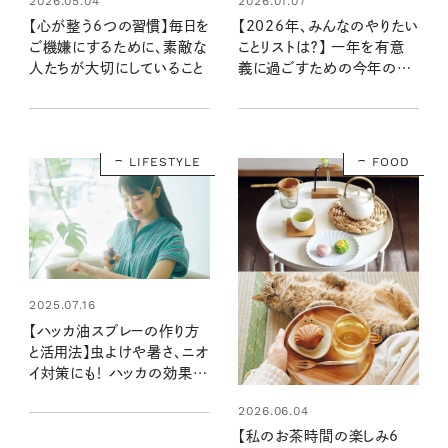
2026.05.04
2026.01.07
【心が整う6つの習慣】毎日を
【2026年、みんなのやりたい
ご機嫌にするために、素敵な
ことリストは？】 一年を有意
人たちが大切にしていること
義に過ごすための今年の目
標、教えて！
LIFESTYLE
FOOD
2025.07.16
【ハッカ油スプレーの作り方
と活用法】虫よけや暑さ、ニオ
イ対策にも！ ハッカの効果で
スッキリ解決！
2026.06.04
【私のお茶時間の楽しみ6