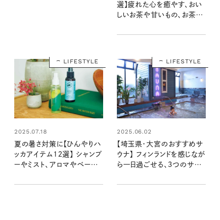
選】疲れた心を癒やす、おい
しいお茶や甘いもの、お茶道
具など #リンネル暮らし部
LIFESTYLE
LIFESTYLE
2025.07.18
2025.06.02
夏の暑さ対策に【ひんやりハ
【埼玉県・大宮のおすすめサ
ッカアイテム12選】 シャンプ
ウナ】 フィンランドを感じなが
ーやミスト、アロマやベース
ら一日過ごせる、３つのサウ
メイクなど。取り入れて清涼
ナ「おふろcafé utatane」前
感アップ！
編：清水みさとの食いしんぼ
う寄り道サウナ