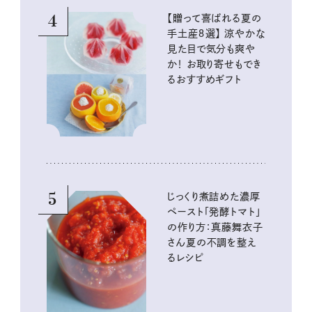
4
【贈って喜ばれる夏の
手土産８選】 涼やかな
見た目で気分も爽や
か！ お取り寄せもでき
るおすすめギフト
5
じっくり煮詰めた濃厚
ペースト「発酵トマト」
の作り方：真藤舞衣子
さん夏の不調を整え
るレシピ