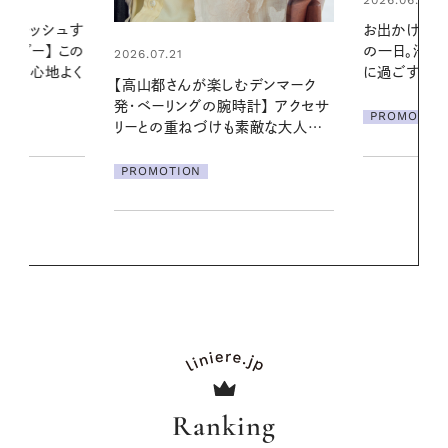
お出かけ前のひと手間で変わる、夏
真夏に向けて
の一日。汗ばむ季節を「ごきげん」
やりジェルと
に過ごす私の新習慣
地よくうるお
デンマーク
ア
クセサ
PROMOTION
PROMOTIO
素敵な大人の
Ranking