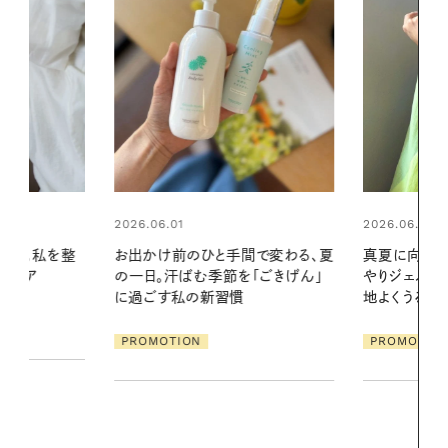
2026.06.01
2026.07.24
間で変わる、夏
真夏に向けて、ハーブが香るひん
夏の髪と心が
「ごきげん」
やりジェルと出合う。暑い季節に心
る【大人気の
地よくうるおう、軽やかなボディケ
1本で汗ばむ
ア
PROMOTION
PROMOTIO