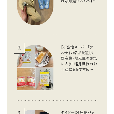
利な厳選マストバイア
イテム
2
【ご当地スーパー「ツ
ルヤ」の名品5選】長
野在住・地元民のお気
に入り！ 軽井沢旅のお
土産にもおすすめのお
いしいもの
3
ダイソーの「圧縮バッ