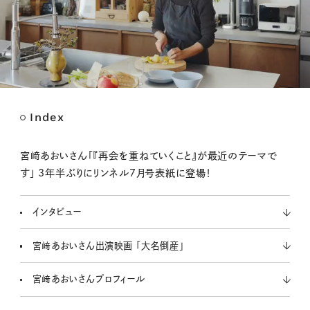
Index
M
u
t
宮﨑あおいさん「『再会を重ねていくこと』が最近のテーマで
e
す」 3年半ぶりにリンネル7月号表紙に登場！
インタビュー
宮﨑あおいさん出演映画 「大名倒産」
宮﨑あおいさんプロフィール