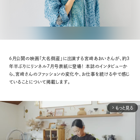
6月公開の映画「大名倒産」に出演する宮﨑あおいさんが、約3
年半ぶりにリンネル7月号表紙に登場！ 本誌のインタビューか
ら、宮﨑さんのファッションの変化や、お仕事を続ける中で感じ
ていることについて掲載します。
もっと見る
arrow_forward_ios