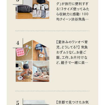
グ」が旅行に便利すぎ
る！3サイズ使ってみた
ら収納力に感動：100
均クイーン渋谷飛鳥の
『本当にいいもの』第
10回③
4
【夏休みのワンオペ育
児、どうしてる？】 気負
わずムリなく。お昼ご
飯、工作、お片付けな
ど、親子で一緒に楽し
める工夫
5
【京都で見つけたお気