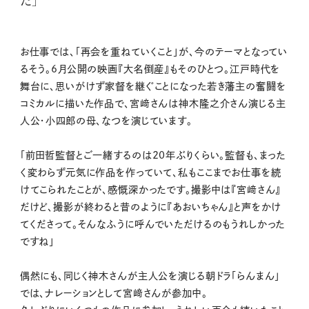
お仕事では、「再会を重ねていくこと」が、今のテーマとなってい
るそう。6月公開の映画『大名倒産』もそのひとつ。江戸時代を
舞台に、思いがけず家督を継ぐことになった若き藩主の奮闘を
コミカルに描いた作品で、宮﨑さんは神木隆之介さん演じる主
人公・小四郎の母、なつを演じています。
「前田哲監督とご一緒するのは20年ぶりくらい。監督も、まった
く変わらず元気に作品を作っていて、私もここまでお仕事を続
けてこられたことが、感慨深かったです。撮影中は『宮﨑さん』
だけど、撮影が終わると昔のように『あおいちゃん』と声をかけ
てくださって。そんなふうに呼んでいただけるのもうれしかった
ですね」
偶然にも、同じく神木さんが主人公を演じる朝ドラ「らんまん」
では、ナレーションとして宮﨑さんが参加中。