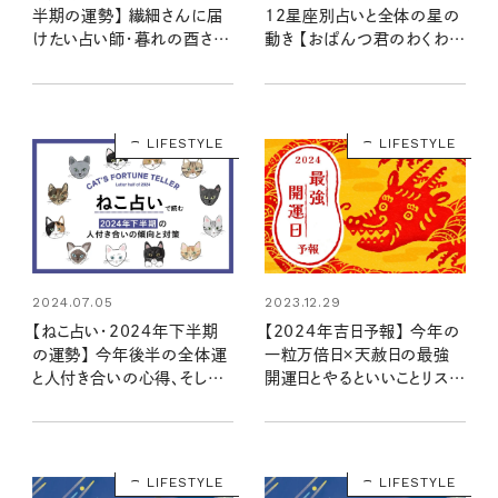
半期の運勢】 繊細さんに届
12星座別占いと全体の星の
けたい占い師・暮れの酉さん
動き 【おぱんつ君のわくわく
の言葉
楽しい星占い】
LIFESTYLE
LIFESTYLE
2024.07.05
2023.12.29
【ねこ占い・2024年下半期
【2024年吉日予報】 今年の
の運勢】 今年後半の全体運
一粒万倍日×天赦日の最強
と人付き合いの心得、そして
開運日とやるといいことリスト
12種のねこの運命は？
は？
LIFESTYLE
LIFESTYLE