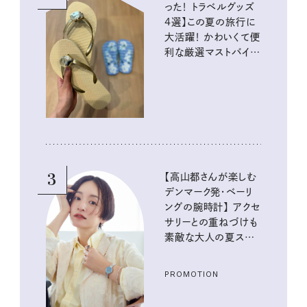
った！ トラベルグッズ
4選】この夏の旅行に
大活躍！ かわいくて便
利な厳選マストバイア
イテム
3
【高山都さんが楽しむ
デンマーク発・ベーリ
ングの腕時計】 アクセ
サリーとの重ねづけも
素敵な大人の夏スタイ
ル３選
PROMOTION