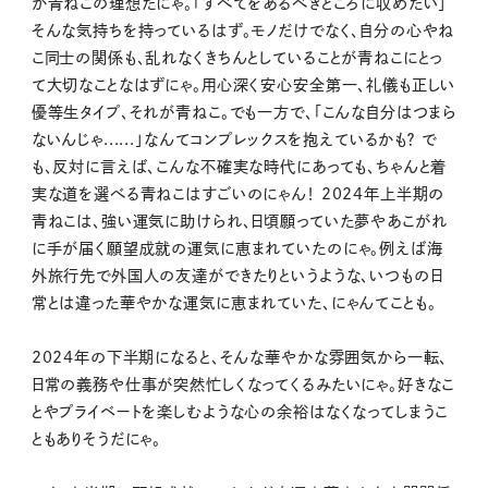
が青ねこの理想だにゃ。「すべてをあるべきところに収めたい」
そんな気持ちを持っているはず。モノだけでなく、自分の心やね
こ同士の関係も、乱れなくきちんとしていることが青ねこにとっ
て大切なことなはずにゃ。用心深く安心安全第一、礼儀も正しい
優等生タイプ、それが青ねこ。でも一方で、「こんな自分はつまら
ないんじゃ......」なんてコンプレックスを抱えているかも？ で
も、反対に言えば、こんな不確実な時代にあっても、ちゃんと着
実な道を選べる青ねこはすごいのにゃん！ 2024年上半期の
青ねこは、強い運気に助けられ、日頃願っていた夢やあこがれ
に手が届く願望成就の運気に恵まれていたのにゃ。例えば海
外旅行先で外国人の友達ができたりというような、いつもの日
常とは違った華やかな運気に恵まれていた、にゃんてことも。
2024年の下半期になると、そんな華やかな雰囲気から一転、
日常の義務や仕事が突然忙しくなってくるみたいにゃ。好きなこ
とやプライベートを楽しむような心の余裕はなくなってしまうこ
ともありそうだにゃ。