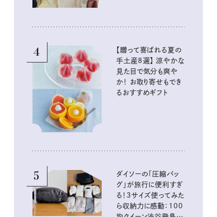
4
【贈って喜ばれる夏の
手土産８選】 涼やかな
見た目で気分も爽や
か！ お取り寄せもでき
るおすすめギフト
5
ダイソーの「圧縮バッ
グ」が旅行に便利すぎ
る！3サイズ使ってみた
ら収納力に感動：100
均クイーン渋谷飛鳥の