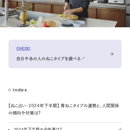
M
CHECK!
u
t
自分やあの人のねこタイプを調べる↗️
e
Index
【ねこ占い・2024年下半期】 青ねこタイプの運勢と、人間関係
の傾向や対策は？
2024年下半期の全体運は？