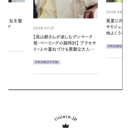
2026.06.01
2026.06.01
真夏に向けて、ハーブが香るひん
お出かけ前の
やりジェルと出合う。暑い季節に心
の一日。汗ば
地よくうるおう、軽やかなボディケ
に過ごす私
デンマーク
ア
クセサ
PROMOTION
PROMOTIO
素敵な大人の