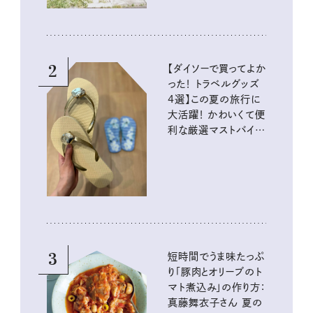
2
【ダイソーで買ってよか
った！ トラベルグッズ
4選】この夏の旅行に
大活躍！ かわいくて便
利な厳選マストバイア
イテム
3
短時間でうま味たっぷ
り「豚肉とオリーブのト
マト煮込み」の作り方：
真藤舞衣子さん 夏の