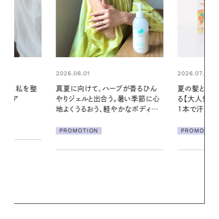
2026.07.24
2026.06.01
ブが香るひん
夏の髪と心が瞬時にリフレッシュす
お出かけ前の
暑い季節に心
る【大人気のドライシャンプー】 この
の一日。汗ば
かなボディケ
1本で汗ばむ季節も一日中心地よく
に過ごす私
PROMOTION
PROMOTIO