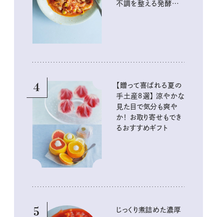
不調を整える発酵レ
シピ
4
【贈って喜ばれる夏の
手土産８選】 涼やかな
見た目で気分も爽や
か！ お取り寄せもでき
るおすすめギフト
5
じっくり煮詰めた濃厚