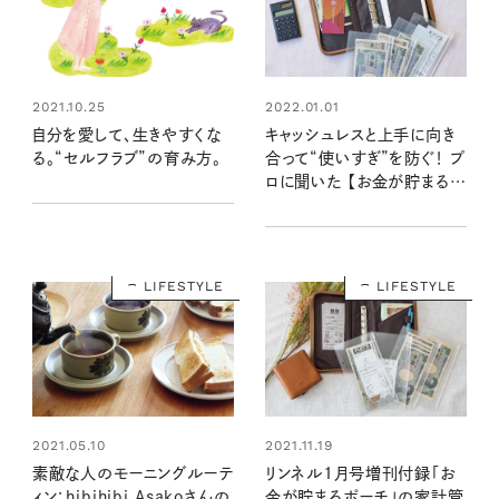
2021.10.25
2022.01.01
自分を愛して、生きやすくな
キャッシュレスと上手に向き
る。“セルフラブ”の育み方。
合って“使いすぎ”を防ぐ！ プ
ロに聞いた 【お金が貯まる暮
らしのヒント】
LIFESTYLE
LIFESTYLE
2021.05.10
2021.11.19
素敵な人のモーニングルーテ
リンネル1月号増刊付録「お
ィン：hibihibi Asakoさんの
金が貯まるポーチ」の家計管