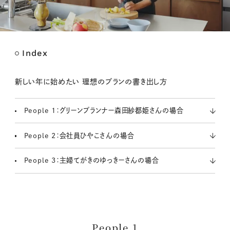
Index
M
u
t
新しい年に始めたい 理想のプランの書き出し方
e
People 1：グリーンプランナー森田紗都姫さんの場合
People 2：会社員ひやこさんの場合
People 3：主婦てがきのゆっきーさんの場合
People 1