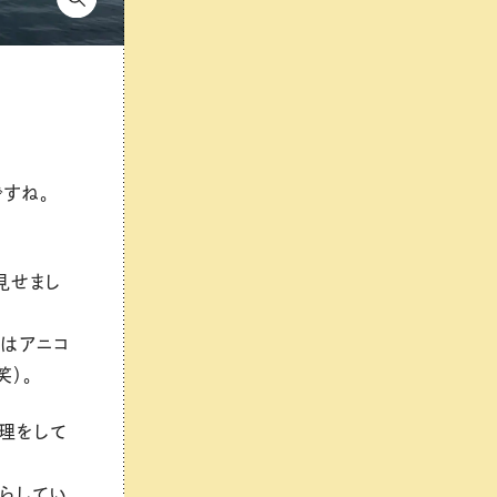
すね。
見せまし
はアニコ
笑）。
理をして
荒らしてい