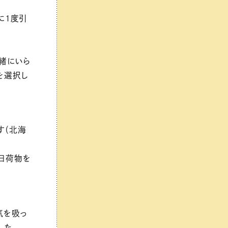
に1度引
！
緒にいら
を選択し
す（北海
日荷物を
気を吸っ
した。