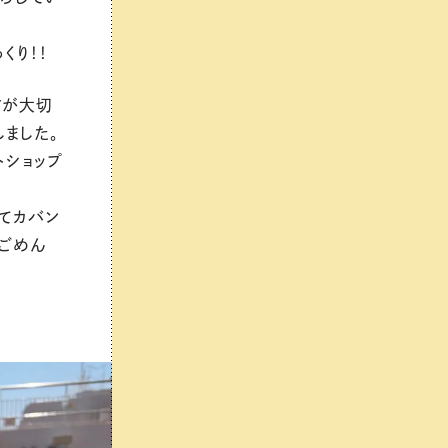
くり！！
すが大切
しました。
トショップ
てカバン
ごめん