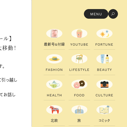
MENU
ール】
最
新
号
&
付
録
Y
O
U
T
U
B
E
F
O
R
T
U
N
E
大移動！
す。
F
A
S
H
I
O
N
L
I
F
E
S
T
Y
L
E
B
E
A
U
T
Y
て引っ越し
てお話し
H
E
A
L
T
H
F
O
O
D
C
U
L
T
U
R
E
北
欧
旅
コ
ミ
ッ
ク