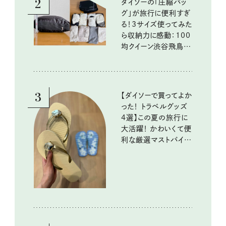
2
ダイソーの「圧縮バッ
グ」が旅行に便利すぎ
る！3サイズ使ってみた
ら収納力に感動：100
均クイーン渋谷飛鳥の
『本当にいいもの』第
10回③
3
【ダイソーで買ってよか
った！ トラベルグッズ
4選】この夏の旅行に
大活躍！ かわいくて便
利な厳選マストバイア
イテム