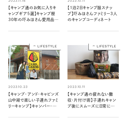
2023.11.18
2023.10.11
【キャンプ通のお気に入りキ
【1泊2日キャンプ服スナッ
ャンプギア5選】キャンプ歴
プ】圷みほさんファミリー3人
30年の圷みほさん愛用品を
のキャンプコーディネート
公開！
LIFESTYLE
LIFESTYLE
2023.10.23
2023.10.11
【キャンプ・アンド・キャビンズ
【キャンプ通の疲れない撤
山中湖で楽しい子連れファミ
収・片付け術】子連れキャン
リーキャンプ】キャンパー・圷
プ後にスムーズに日常に戻
みほさんがレポート！
る、圷みほさんの段取り