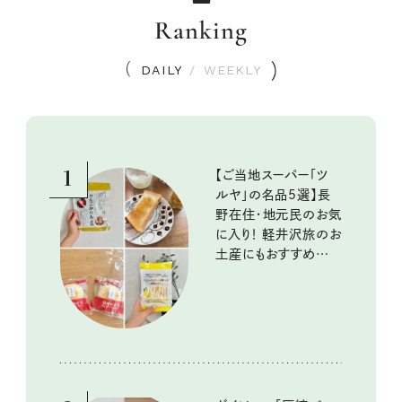
Ranking
DAILY
/
WEEKLY
1
【ご当地スーパー「ツ
ルヤ」の名品5選】長
野在住・地元民のお気
に入り！ 軽井沢旅のお
土産にもおすすめのお
いしいもの