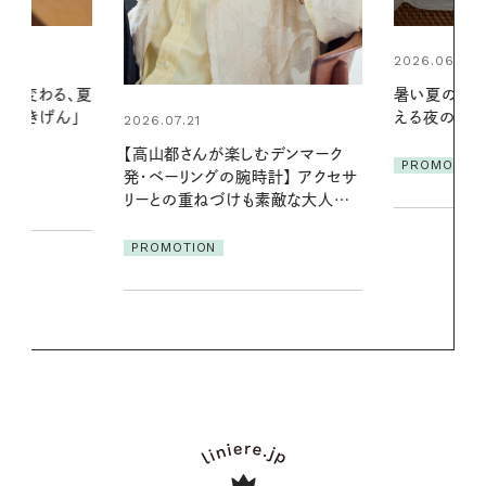
2026.06.01
2026.07.24
暑い夏のナイトルーティン。私を整
夏の髪と心が
える夜の爽やかご褒美ケア
る【大人気の
1本で汗ばむ
デンマーク
PROMOTION
クセサ
PROMOTIO
素敵な大人の