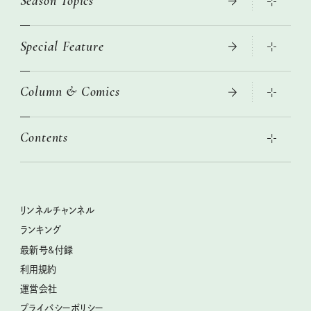
Season Topics
Special Feature
大人のリュック探し 2026SS
ニトリ・イケア・無印良品で賢くおしゃれなインテリア
Column & Comics
この春ほしい大人のスニーカー 2026春夏
2026年春夏 トレンドファッションニュース
絶品、お餅レシピ大集合！
2026年下半期占い大特集
本当に使える「旅道具」
Contents
女子旅おすすめスポット 暮らすように心地いいリンネル旅ガイ
ぐれいさん
ド
世界のサンタさんに会って来た！
明日もいい日になりますように
幸せな老後のための リンネルマネー講座
ときめく冬の贈りもの
清水みさとの食いしんぼう寄り道サウナ
リンネルおしゃれファッションスナップ
私の住むまち、好きな場所。LOCAL LIFE REPORT
クラフトビール案内
クグロフの猫
リンネル暮らし部
リンネルチャンネル
リンネル 暮らしの道具大賞
母の日に贈りたい、お花モチーフのアイテム
中沢元紀の板前さん入門
リンネルチャンネル
ランキング
ナチュラルメイクレッスン
うちねこグランプリ2026、発表！
空想喫茶トラノコクさんのあの店この店、喫茶訪問日記
おぱんつ君のわくわく楽しい一週間占い
最新号&付録
喜ばれる贈り物手帖
圷みほさんのゆるっと週末キャンプ通信
毎日が心地よくなるリンネルタロット
利用規約
2026年上半期占い大特集
豆柴・まもるくんの旅日記
運営会社
2025年下半期占い大特集
柳沢小実さんのお散歩するようなゆるり旅
プライバシーポリシー