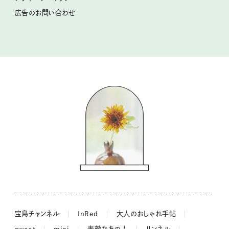
猫と一緒に心地いい暮らし
広告のお問い合わせ
valoさんのかわいいもの探し
tsukuru & Lin. ツクルアンドリン
kippis（キッピス）
暮らしの時産テクニック
バッグの中身
コウケンテツのヒトワザ巡り
ノーラのフィンランド旅気分
街角ワンデイ
ドーナツハント
吉田羊さんの着物と12のアソビゴコロ
長谷川あかりさんの今週もお疲れ様つまみ
宝島チャンネル
InRed
大人のおしゃれ手帖