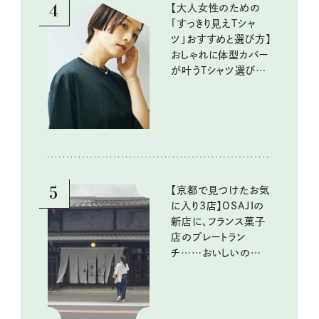
4
【大人女性のための
「すっきり見えTシャ
ツ」おすすめと選び方】
おしゃれに体型カバー
が叶うTシャツ選びの
ポイントは？
5
【京都で見つけたお気
に入り3店】OSAJIの
新店に、フランス菓子
店のプレートラン
チ……おいしいのんび
り街歩き。