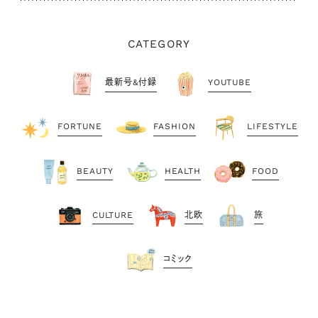
CATEGORY
最新号&付録
YOUTUBE
FORTUNE
FASHION
LIFESTYLE
BEAUTY
HEALTH
FOOD
CULTURE
北欧
旅
コミック