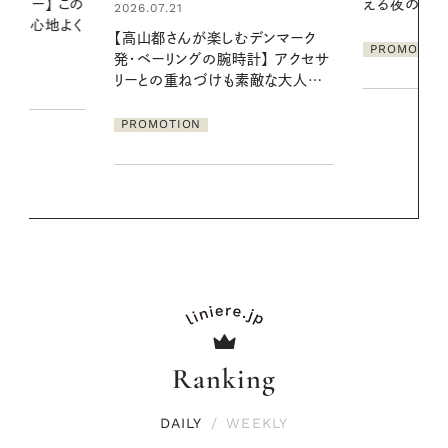
える夜の爽やかご褒美ケア
の一日。汗ば
に過ごす私
デンマーク
PROMOTION
クセサ
PROMOTIO
素敵な大人の
Ranking
DAILY
/
WEEKLY