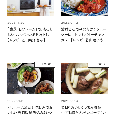
2022.01.12
2023.11.20
漬けこんでやわらかくジュー
「東芝 石窯ドーム」で、もっと
シーに！ トマトバターチキン
おいしいパンのある暮らし
カレー【レシピ・若山曜子さ
【レシピ・若山曜子さん】
ん】
FOOD
FOOD
2022.01.11
2022.01.10
ボリューム満点！ 味しみでお
翌日もおいしくうまみ凝縮！
いしい魯肉飯風煮込み【レシ
牛すね肉と大根のスープ【レ