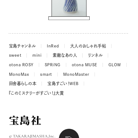
ドーナツハント
吉田羊さんの着物と12のアソビゴコロ
長谷川あかりさんの今週もお疲れ様つまみ
宝島チャンネル
InRed
大人のおしゃれ手帖
sweet
mini
素敵なあの人
リンネル
otona ROSY
SPRiNG
otona MUSE
GLOW
MonoMax
smart
MonoMaster
田舎暮らしの本
宝島すごい！WEB
『このミステリーがすごい！』大賞
© TAKARAJIMASHA,Inc.