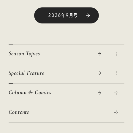
2026年9月号
Season Topics
Special Feature
真夏のひんやりグッズ 2026
大人のリュック探し 2026SS
Column & Comics
ニトリ・イケア・無印良品で賢くおしゃれなインテリア
2026年春夏 トレンドファッションニュース
この春ほしい大人のスニーカー 2026春夏
2026年下半期占い大特集
絶品、お餅レシピ大集合！
Contents
女子旅おすすめスポット 暮らすように心地いいリンネル旅ガイ
ぐれいさん
ド
本当に使える「旅道具」
明日もいい日になりますように
幸せな老後のための リンネルマネー講座
世界のサンタさんに会って来た！
清水みさとの食いしんぼう寄り道サウナ
リンネルおしゃれファッションスナップ