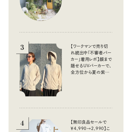
3
【ワークマンで売り切
れ続出中「不審者パー
カー」着用レポ】顔まで
隠せるUVパーカーで、
全方位から夏の紫外
線をブロック
4
【無印良品セールで
￥4,990→2,990】こ