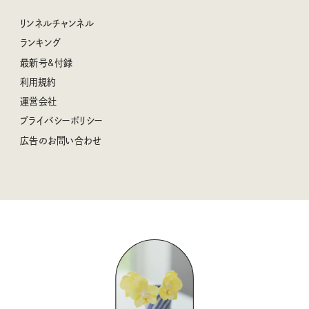
私の住むまち、好きな場所。LOCAL LIFE REPORT
ときめく冬の贈りもの
クグロフの猫
リンネル暮らし部
リンネルチャンネル
リンネル 暮らしの道具大賞
クラフトビール案内
中沢元紀の板前さん入門
リンネルチャンネル
ランキング
ナチュラルメイクレッスン
母の日に贈りたい、お花モチーフのアイテム
空想喫茶トラノコクさんのあの店この店、喫茶訪問日記
おぱんつ君のわくわく楽しい一週間占い
最新号&付録
喜ばれる贈り物手帖
うちねこグランプリ2026、発表！
圷みほさんのゆるっと週末キャンプ通信
毎日が心地よくなるリンネルタロット
利用規約
2026年上半期占い大特集
豆柴・まもるくんの旅日記
運営会社
2025年下半期占い大特集
柳沢小実さんのお散歩するようなゆるり旅
プライバシーポリシー
猫と一緒に心地いい暮らし
広告のお問い合わせ
valoさんのかわいいもの探し
tsukuru & Lin. ツクルアンドリン
kippis（キッピス）
暮らしの時産テクニック
バッグの中身
コウケンテツのヒトワザ巡り
ノーラのフィンランド旅気分
街角ワンデイ