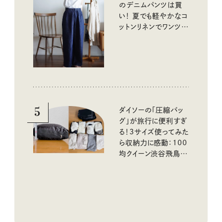
のデニムパンツは買
い！ 夏でも軽やかなコ
ットンリネンでワンツー
コーデに大活躍！
5
ダイソーの「圧縮バッ
グ」が旅行に便利すぎ
る！3サイズ使ってみた
ら収納力に感動：100
均クイーン渋谷飛鳥の
『本当にいいもの』第
10回③