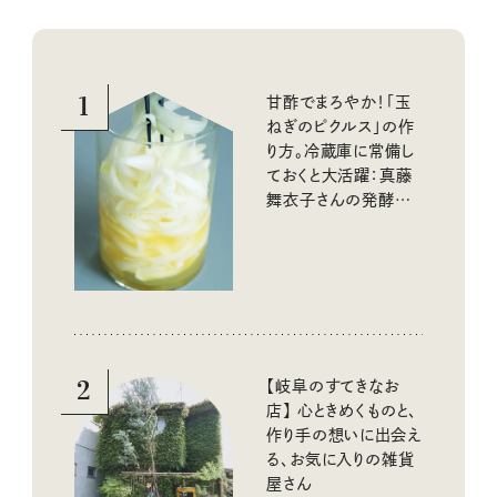
1
甘酢でまろやか！「玉
ねぎのピクルス」の作
り方。冷蔵庫に常備し
ておくと大活躍：真藤
舞衣子さんの発酵と
酸味の仕込みごはん
2
【岐阜のすてきなお
店】 心ときめくものと、
作り手の想いに出会え
る、お気に入りの雑貨
屋さん