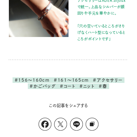
アクセサリーはADER.bijoux
で統一。上品なシルバーが顔
回りや手元を華やかに。
「穴の空いているところがさり
げなくハート型になっていると
ころがポイントです」
#156～160cm
#161～165cm
#アクセサリー
#かごバッグ
#コート
#ニット
#春
この記事をシェアする