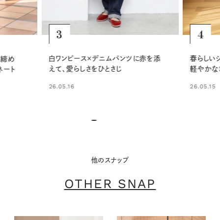
4
5
赤を添
春らしいシアーシャツ×白パンツで、
淡いスト
軽やかなきれいめカジュアルに
効かせて
26.05.15
26.05.29
他のスナップ
OTHER SNAP