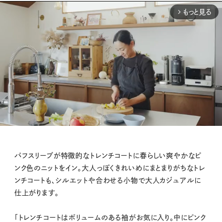
もっと見る
arrow_forward_ios
M
パフスリーブが特徴的なトレンチコートに春らしい爽やかなピ
u
ンク色のニットをイン。大人っぽくきれいめにまとまりがちなトレ
t
ンチコートも、シルエットや合わせる小物で大人カジュアルに
e
仕上がります。
「トレンチコートはボリュームのある袖がお気に入り。中にピンク