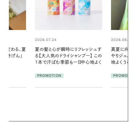
2026.06.01
2026.06.01
リフレッシュす
真夏に向けて、ハーブが香るひん
暑い夏のナイ
ンプー】 この
やりジェルと出合う。暑い季節に心
える夜の爽
一日中心地よく
地よくうるおう、軽やかなボディケ
ア
PROMOTIO
PROMOTION