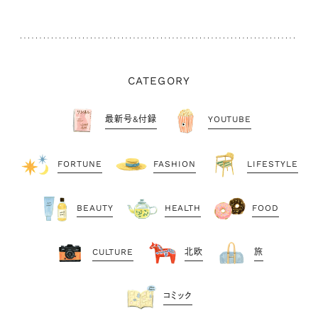
CATEGORY
最新号&付録
YOUTUBE
FORTUNE
FASHION
LIFESTYLE
BEAUTY
HEALTH
FOOD
CULTURE
北欧
旅
コミック