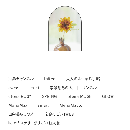
バッグの中身
コウケンテツのヒトワザ巡り
ノーラのフィンランド旅気分
街角ワンデイ
ドーナツハント
吉田羊さんの着物と12のアソビゴコロ
長谷川あかりさんの今週もお疲れ様つまみ
宝島チャンネル
InRed
大人のおしゃれ手帖
sweet
mini
素敵なあの人
リンネル
otona ROSY
SPRiNG
otona MUSE
GLOW
MonoMax
smart
MonoMaster
田舎暮らしの本
宝島すごい！WEB
『このミステリーがすごい！』大賞