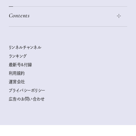
この春ほしい大人のスニーカー 2026春夏
2026年下半期占い大特集
絶品、お餅レシピ大集合！
Contents
女子旅おすすめスポット 暮らすように心地いいリンネル旅ガイ
ぐれいさん
ド
本当に使える「旅道具」
明日もいい日になりますように
幸せな老後のための リンネルマネー講座
世界のサンタさんに会って来た！
清水みさとの食いしんぼう寄り道サウナ
リンネルおしゃれファッションスナップ
私の住むまち、好きな場所。LOCAL LIFE REPORT
ときめく冬の贈りもの
クグロフの猫
リンネル暮らし部
リンネルチャンネル
リンネル 暮らしの道具大賞
クラフトビール案内
中沢元紀の板前さん入門
リンネルチャンネル
ランキング
ナチュラルメイクレッスン
母の日に贈りたい、お花モチーフのアイテム
空想喫茶トラノコクさんのあの店この店、喫茶訪問日記
おぱんつ君のわくわく楽しい一週間占い
最新号&付録
喜ばれる贈り物手帖
うちねこグランプリ2026、発表！
圷みほさんのゆるっと週末キャンプ通信
毎日が心地よくなるリンネルタロット
利用規約
2026年上半期占い大特集
豆柴・まもるくんの旅日記
運営会社
2025年下半期占い大特集
柳沢小実さんのお散歩するようなゆるり旅
プライバシーポリシー
猫と一緒に心地いい暮らし
広告のお問い合わせ
valoさんのかわいいもの探し
tsukuru & Lin. ツクルアンドリン
kippis（キッピス）
暮らしの時産テクニック