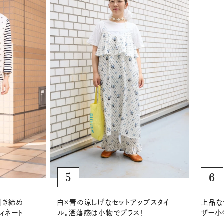
5
6
き締め
白×青の涼しげなセットアップスタイ
上品なシ
ネート
ル。洒落感は小物でプラス！
ザー小物