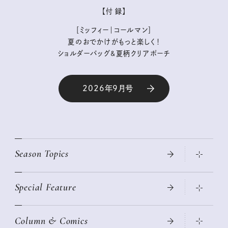
【付 録】
［ミッフィー｜コールマン］
夏のおでかけがもっと楽しく！
ショルダーバッグ&夏柄クリアポーチ
2026年9月号
Season Topics
Special Feature
真夏のひんやりグッズ 2026
大人のリュック探し 2026SS
Column & Comics
ニトリ・イケア・無印良品で賢くおしゃれなインテリア
2026年春夏 トレンドファッションニュース