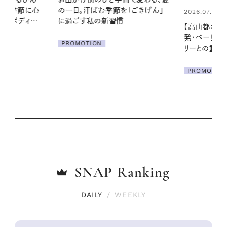
「ごきげん」
える夜の爽
2026.07.21
【高山都さんが楽しむデンマーク
PROMOTIO
発・ベーリングの腕時計】 アクセサ
リーとの重ねづけも素敵な大人の
夏スタイル３選
PROMOTION
SNAP
Ranking
DAILY
/
WEEKLY