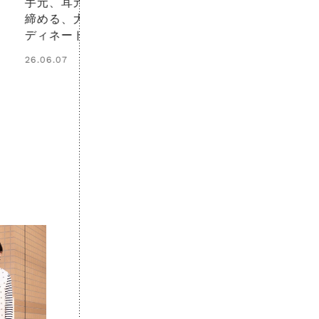
レイヤードを楽しむ冬の装い
やさしい色の
は、小物やディテールで自分ら
ルを重ねて、
しさを重ねて
大人カジュア
26.01.31
26.02.13