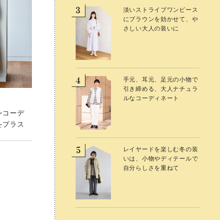
3
3
淡いストライプワンピース
淡いストライプワンピース
にブラウンを効かせて、や
にブラウンを効かせて、や
さしい大人の装いに
さしい大人の装いに
4
4
手元、耳元、足元の小物で
手元、耳元、足元の小物で
引き締める、大人ナチュラ
引き締める、大人ナチュラ
ルなコーディネート
ルなコーディネート
ンコーデ
をプラス
5
5
レイヤードを楽しむ冬の装
レイヤードを楽しむ冬の装
いは、小物やディテールで
いは、小物やディテールで
自分らしさを重ねて
自分らしさを重ねて