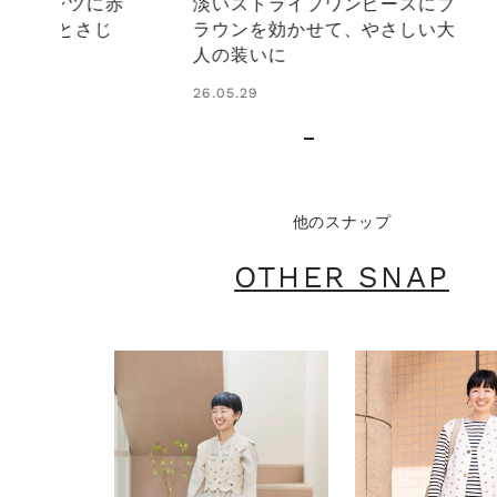
ンピースにブ
手元、耳元、足元の小物で引き
、やさしい大
締める、大人ナチュラルなコー
ディネート
26.06.07
他のスナップ
OTHER SNAP