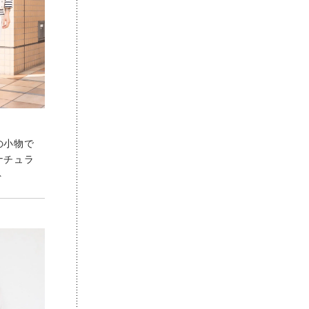
の小物で
ナチュラ
ト