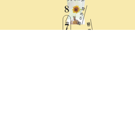
8
見
つ
め
る
先
花ごよみ
は
明
日
と
7
憧
れ
Fri