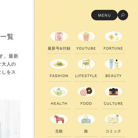
MENU
ト一覧
最
最
新
新
号
号
&
&
付
付
録
録
Y
Y
O
O
U
U
T
T
U
U
B
B
E
E
F
F
O
O
R
R
T
T
U
U
N
N
E
E
です。最新
な大人の
なしをス
F
F
A
A
S
S
H
H
I
I
O
O
N
N
L
L
I
I
F
F
E
E
S
S
T
T
Y
Y
L
L
E
E
B
B
E
E
A
A
U
U
T
T
Y
Y
H
H
E
E
A
A
L
L
T
T
H
H
F
F
O
O
O
O
D
D
C
C
U
U
L
L
T
T
U
U
R
R
E
E
北
北
欧
欧
旅
旅
コ
コ
ミ
ミ
ッ
ッ
ク
ク