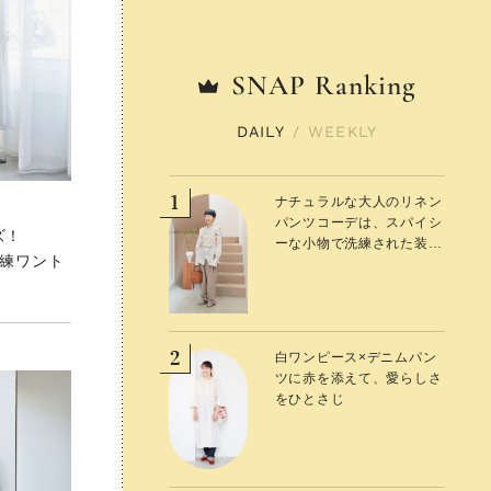
SNAP
SNAP
Ranking
Ranking
DAILY
DAILY
/
/
WEEKLY
WEEKLY
1
1
ナチュラルな大人のリネン
ナチュラルな大人のリネン
パンツコーデは、スパイシ
パンツコーデは、スパイシ
ーズ！
ーな小物で洗練された装い
ーな小物で洗練された装い
洗練ワント
に
に
2
2
白ワンピース×デニムパン
白ワンピース×デニムパン
ツに赤を添えて、愛らしさ
ツに赤を添えて、愛らしさ
をひとさじ
をひとさじ