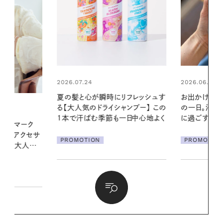
2026.06.01
2026.06.01
リフレッシュす
お出かけ前のひと手間で変わる、夏
暑い夏のナイ
ンプー】 この
の一日。汗ばむ季節を「ごきげん」
える夜の爽
一日中心地よく
に過ごす私の新習慣
PROMOTIO
PROMOTION