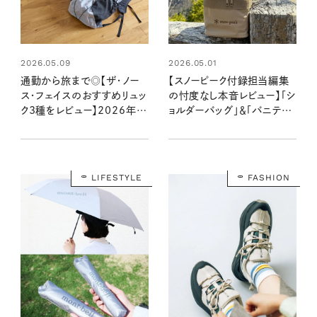
2026.05.09
2026.05.01
通勤から旅まで◎【ザ・ノー
【スノーピーク付録担当編集
ス・フェイスのおすすめリュッ
の忖度なし本音レビュー】「シ
ク3種をレビュー】2026年注
ョルダーバッグ」＆「バニティ
目モデルも！サイズ感・収納
ポーチ」で休日は身軽に登
⼒・使い⼼地をチェック
山！：リンネル6月号・6月号増
刊
LIFESTYLE
FASHION