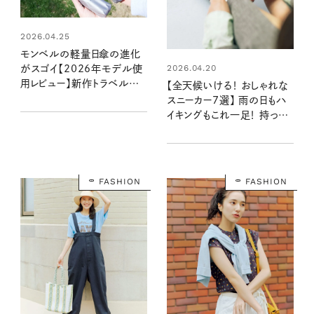
2026.04.25
モンベルの軽量日傘の進化
2026.04.20
がスゴイ【2026年モデル使
用レビュー】新作トラベルタイ
【全天候いける！ おしゃれな
プの晴雨兼用傘と軽すぎる
スニーカー7選】 雨の日もハ
長傘もチェック
イキングもこれ一足！ 持って
おいて間違いなしの万能モ
デル
FASHION
FASHION