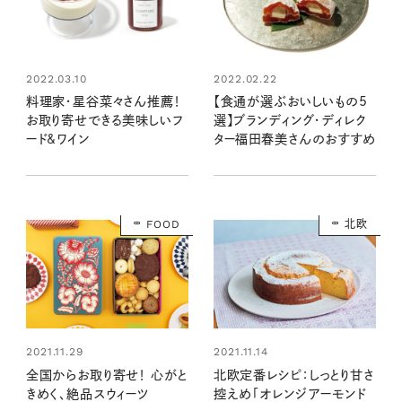
2022.03.10
2022.02.22
料理家・星谷菜々さん推薦！
【食通が選ぶおいしいもの5
お取り寄せできる美味しいフ
選】ブランディング・ディレク
ード&ワイン
ター福田春美さんのおすすめ
FOOD
北欧
2021.11.29
2021.11.14
全国からお取り寄せ！ 心がと
北欧定番レシピ：しっとり甘さ
きめく、絶品スウィーツ
控えめ「オレンジアーモンド