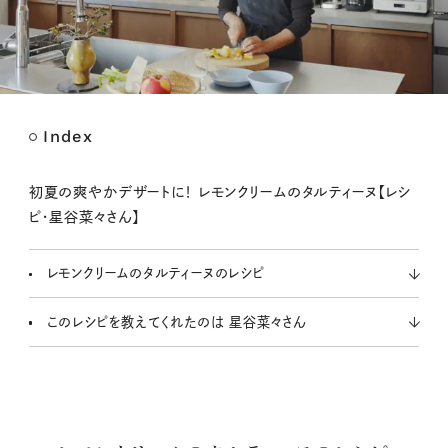
Index
M
u
t
初夏の爽やかデザートに！ レモンクリームのタルティーヌ【レシ
e
ピ・星谷菜々さん】
レモンクリームのタルティーヌのレシピ
このレシピを教えてくれたのは 星谷菜々さん