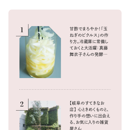
1
甘酢でまろやか！「玉
ねぎのピクルス」の作
り方。冷蔵庫に常備し
ておくと大活躍：真藤
舞衣子さんの発酵と
酸味の仕込みごはん
2
【岐阜のすてきなお
店】 心ときめくものと、
作り手の想いに出会え
る、お気に入りの雑貨
屋さん