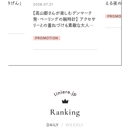
える夜の爽やかご褒美ケア
やりジェルと
地よくうるお
デンマーク
ア
PROMOTION
クセサ
PROMOTIO
素敵な大人の
Ranking
DAILY
/
WEEKLY