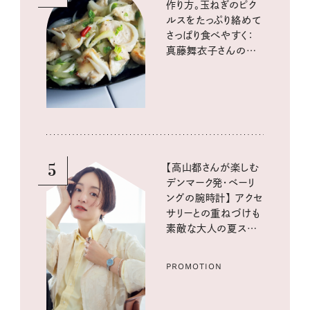
作り方。玉ねぎのピク
ルスをたっぷり絡めて
さっぱり食べやすく：
真藤舞衣子さんの発
酵と酸味レシピ
5
【高山都さんが楽しむ
デンマーク発・ベーリ
ングの腕時計】 アクセ
サリーとの重ねづけも
素敵な大人の夏スタイ
ル３選
PROMOTION