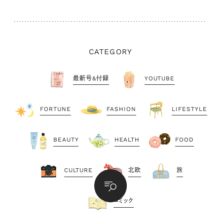
CATEGORY
最新号&付録
YOUTUBE
FORTUNE
FASHION
LIFESTYLE
BEAUTY
HEALTH
FOOD
CULTURE
北欧
旅
コミック