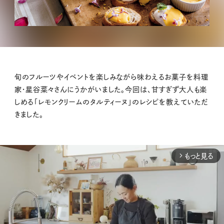
旬のフルーツやイベントを楽しみながら味わえるお菓子を料理
家・星谷菜々さんにうかがいました。今回は、甘すぎず大人も楽
しめる「レモンクリームのタルティーヌ」のレシピを教えていただ
きました。
もっと見る
arrow_forward_ios