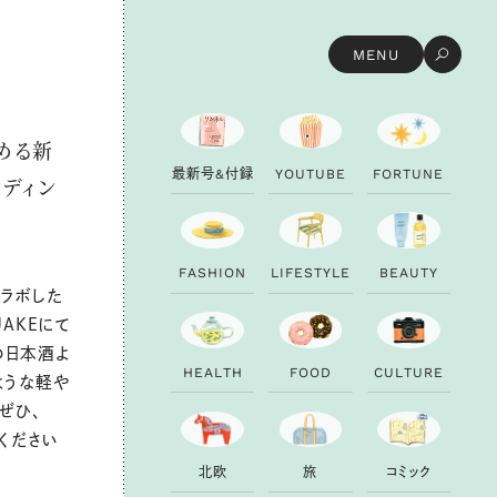
MENU
める新
最
新
号
&
付
録
Y
O
U
T
U
B
E
F
O
R
T
U
N
E
ンディン
F
A
S
H
I
O
N
L
I
F
E
S
T
Y
L
E
B
E
A
U
T
Y
コラボした
UAKEにて
の日本酒よ
H
E
A
L
T
H
F
O
O
D
C
U
L
T
U
R
E
ような軽や
ぜひ、
てください
北
欧
旅
コ
ミ
ッ
ク