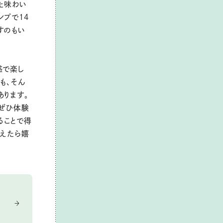
た味わい
ンプで14
すのもい
感で楽し
も、そん
あります。
をぜひ体験
ることで得
らえたら嬉