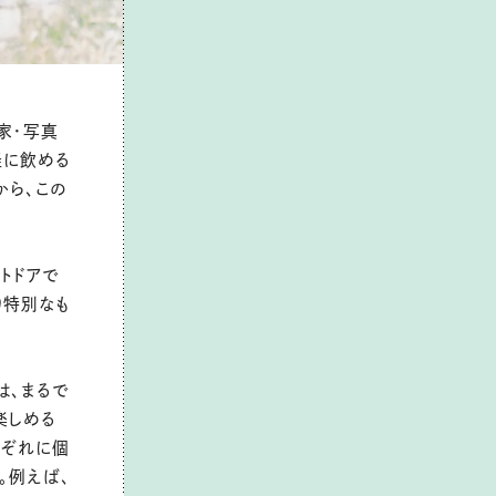
家・写真
軽に飲める
から、この
トドアで
り特別なも
は、まるで
楽しめる
れぞれに個
。例えば、