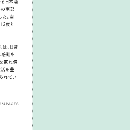
める日本酒
手の南部
した。南
12度と
それは、日常
な感動を
みを兼ね備
生活を豊
められてい
2/4
PAGES