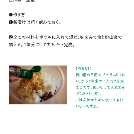
●作り方
❶柴漬けは粗く刻んでおく。
❷全ての材料をボウルに入れて混ぜ、味をみて塩と粉山椒で
調える。4等分にして丸めたら完成。
【POINT】
粉山椒の目安は、５〜９ふりくら
い。がっつり多めに入れても大
丈夫です。思い切って入れてみ
てください（笑）。
ごはんはかために炊いてもお
いしいですよ。