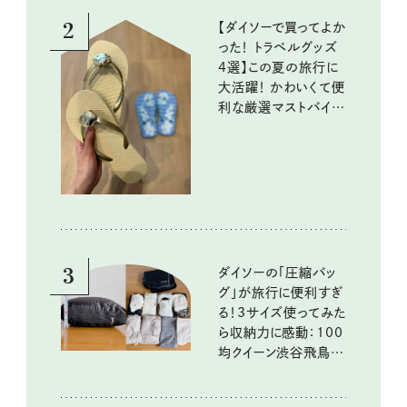
2
【ダイソーで買ってよか
った！ トラベルグッズ
4選】この夏の旅行に
大活躍！ かわいくて便
利な厳選マストバイア
イテム
3
ダイソーの「圧縮バッ
グ」が旅行に便利すぎ
る！3サイズ使ってみた
ら収納力に感動：100
均クイーン渋谷飛鳥の
『本当にいいもの』第
10回③