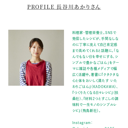
PROFILE 長谷川あかりさん
料理家・管理栄養士。SNSで
発信したレシピが、手間なしな
のに丁寧に見えて自己肯定感
まで高めてくれると話題に。「な
んでもない日を幸せにする、シ
ンプルで豊かなごはん」をテー
マに雑誌や各種メディアで幅
広く活躍中。著書に『クタクタな
心と体をおいしく満たす いた
わりごはん』（KADOKAWA）、
『つくりたくなる日々レシピ』（扶
桑社）、『材料2つとすこしの調
味料で一生モノのシンプルレ
シピ』（飛鳥新社）。
Instagram：