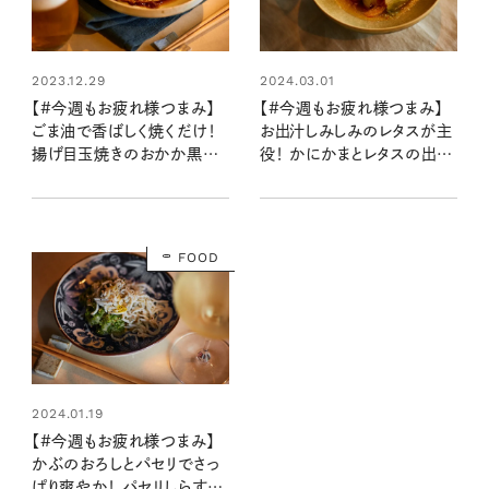
2023.12.29
2024.03.01
【#今週もお疲れ様つまみ】
【#今週もお疲れ様つまみ】
ごま油で香ばしく焼くだけ！
お出汁しみしみのレタスが主
揚げ目玉焼きのおかか黒酢
役！ かにかまとレタスの出汁
醤油がけ（レシピ・長谷川あ
浸し 柚子胡椒風味（レシピ・
かりさん）
長谷川あかりさん）
FOOD
2024.01.19
【#今週もお疲れ様つまみ】
かぶのおろしとパセリでさっ
ぱり爽やか！ パセリしらすお