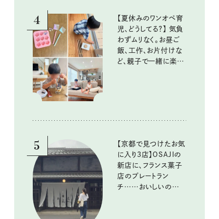
4
【夏休みのワンオペ育
児、どうしてる？】 気負
わずムリなく。お昼ご
飯、工作、お片付けな
ど、親子で一緒に楽し
める工夫
5
【京都で見つけたお気
に入り3店】OSAJIの
新店に、フランス菓子
店のプレートラン
チ……おいしいのんび
り街歩き。