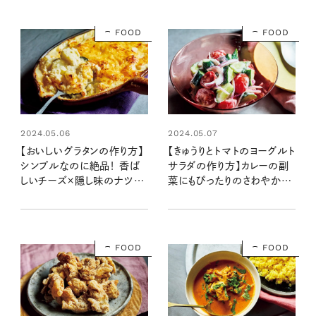
FOOD
FOOD
2024.05.06
2024.05.07
【おいしいグラタンの作り方】
【きゅうりとトマトのヨーグルト
シンプルなのに絶品！ 香ば
サラダの作り方】カレーの副
しいチーズ×隠し味のナツメ
菜にもぴったりのさわやかエ
グがポイント：レシピ・ツレヅ
スニックサラダ：レシピ・ツレ
レハナコさん
ヅレハナコさん
FOOD
FOOD