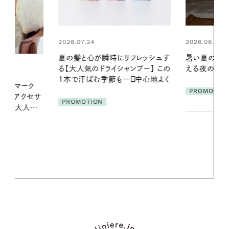
2026.06.01
2026.06.01
リフレッシュす
暑い夏のナイトルーティン。私を整
真夏に向けて
ンプー】 この
える夜の爽やかご褒美ケア
やりジェルと
一日中心地よく
地よくうるお
ア
PROMOTION
PROMOTIO