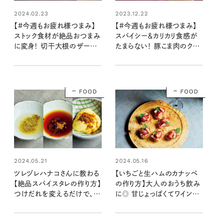
2024.02.23
2023.12.22
【#今週もお疲れ様つまみ】
【#今週もお疲れ様つまみ】
ストック食材が絶品おつまみ
スパイシー＆カリカリ食感が
に変身！ 切干大根のザーサ
たまらない！ 豚こま肉のクミ
イマヨ和え（レシピ・長谷川あ
ン揚げ焼き（レシピ・長谷川
かりさん）
あかりさん）
FOOD
FOOD
2024.05.21
2024.05.16
ツレヅレハナコさんに教わる
【いちごと生ハムのカナッペ
【絶品スパイスタレの作り方】
の作り方】大人のおうち飲み
つけだれを変えるだけで、い
に◎ 甘じょっぱくてワインが
つものおかずが格上げ！
進む素敵おつまみ：レシピ・
ツレヅレハナコさん