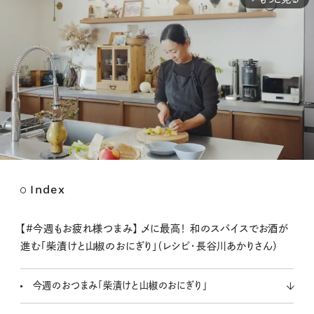
Index
M
u
t
【#今週もお疲れ様つまみ】 〆に最高！ 和のスパイスでお酒が
e
進む「柴漬けと山椒のおにぎり」（レシピ・長谷川あかりさん）
今週のおつまみ「柴漬けと山椒のおにぎり」