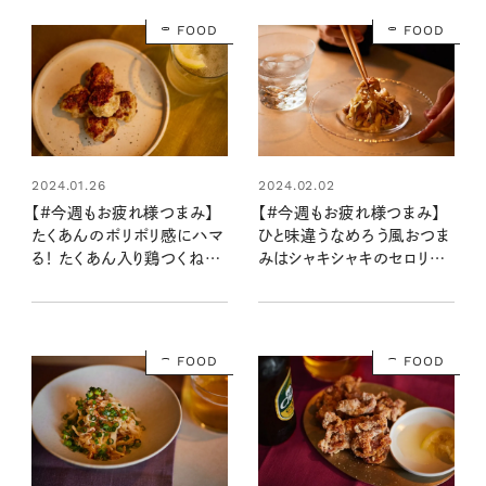
FOOD
FOOD
2024.01.26
2024.02.02
【#今週もお疲れ様つまみ】
【#今週もお疲れ様つまみ】
たくあんのポリポリ感にハマ
ひと味違うなめろう風おつま
る！ たくあん入り鶏つくね（レ
みはシャキシャキのセロリが
シピ・長谷川あかりさん）
決め手！ 鯵とセロリの梅ポン
和え（レシピ・長谷川あかりさ
ん）
FOOD
FOOD