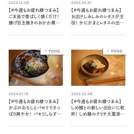
2023.12.29
2024.03.01
【#今週もお疲れ様つまみ】
【#今週もお疲れ様つまみ】
ごま油で香ばしく焼くだけ！
お出汁しみしみのレタスが主
揚げ目玉焼きのおかか黒酢
役！ かにかまとレタスの出汁
醤油がけ（レシピ・長谷川あ
浸し 柚子胡椒風味（レシピ・
かりさん）
長谷川あかりさん）
FOOD
FOOD
2024.01.19
2024.02.09
【#今週もお疲れ様つまみ】
【#今週もお疲れ様つまみ】
かぶのおろしとパセリでさっ
しめ鯖との新しい出合いに乾
ぱり爽やか！ パセリしらすお
杯！ しめ鯖のクリチ大葉添え
ろし（レシピ・長谷川あかりさ
（レシピ・長谷川あかりさん）
ん）