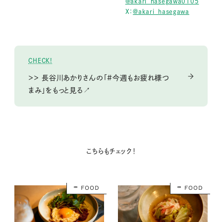
@akari_hasegawa0105
X：
@akari_hasegawa
CHECK!
＞＞ 長谷川あかりさんの「#今週もお疲れ様つ
まみ」をもっと見る↗
こちらもチェック！
FOOD
FOOD