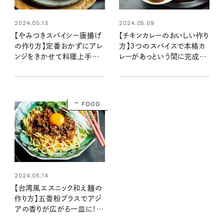
2024.05.13
2024.05.09
【やみつきスパイシー唐揚げ
【チキンカレーのおいしい作り
の作り方】定番おかずにアレ
方】3つのスパイスで本格カ
ンジをきかせて料理上手な
レーがあっという間に完成！：
味に！ ：レシピ・ツレヅレハナ
レシピ・ツレヅレハナコさん
コさん
FOOD
2024.05.14
【台湾風エスニック和え麺の
作り方】五香粉プラスでアジ
アの香りが広がる一皿に！：
レシピ・ツレヅレハナコさん