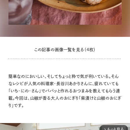
この記事の画像一覧を見る（4枚）
簡単なのにおいしい、そしてちょっと粋で気が利いている。そん
なレシピが人気の料理家・長谷川あかりさんに、疲れていても
「いち・にの・さん」でパパッと作れるおつまみを教えてもらう連
載。今回は、山椒が香る大人のおにぎり「柴漬けと山椒のおにぎ
り」です。
もっと見る
arrow_forward_ios