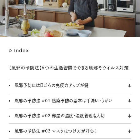
Index
M
u
t
【風邪の予防法】6つの生活習慣でできる風邪やウイルス対策
e
風邪予防には日ごろの免疫力アップが鍵
風邪の予防法 #01 感染予防の基本は手洗い・うがい
風邪の予防法 #02 部屋の温度・湿度管理も大切
風邪の予防法 #03 マスクはつけ方が肝心！