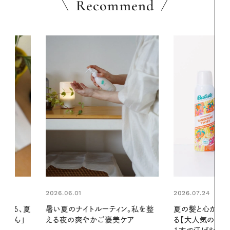
Recommend
2026.07.24
2026.06.01
ィン。私を整
夏の髪と心が瞬時にリフレッシュす
真夏に向けて
美ケア
る【大人気のドライシャンプー】 この
やりジェルと