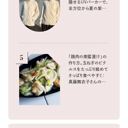
隠せるUVパーカーで、
全方位から夏の紫外
線をブロック
5
「鶏肉の南蛮漬け」の
作り方。玉ねぎのピク
ルスをたっぷり絡めて
さっぱり食べやすく：
真藤舞衣子さんの発
酵と酸味レシピ