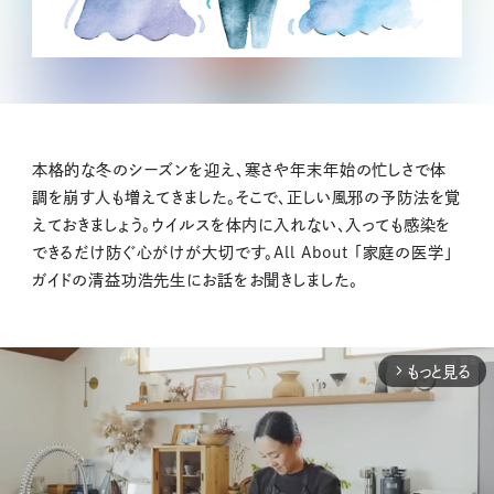
本格的な冬のシーズンを迎え、寒さや年末年始の忙しさで体
調を崩す人も増えてきました。そこで、正しい風邪の予防法を覚
えておきましょう。ウイルスを体内に入れない、入っても感染を
できるだけ防ぐ心がけが大切です。All About 「家庭の医学」
ガイドの清益功浩先生にお話をお聞きしました。
もっと見る
arrow_forward_ios