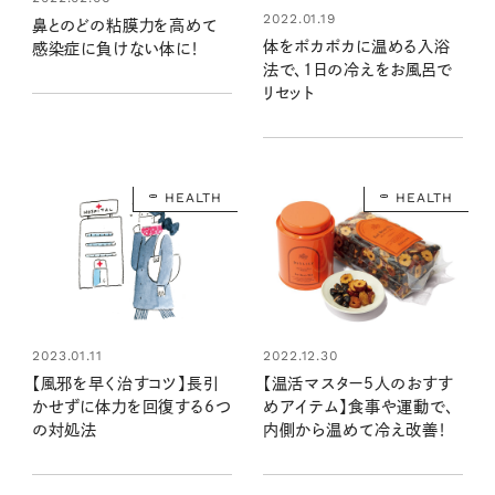
2022.01.19
鼻とのどの粘膜力を高めて
体をポカポカに温める入浴
感染症に負けない体に！
法で、1日の冷えをお風呂で
リセット
HEALTH
HEALTH
2023.01.11
2022.12.30
【風邪を早く治すコツ】長引
【温活マスター5人のおすす
かせずに体力を回復する6つ
めアイテム】食事や運動で、
の対処法
内側から温めて冷え改善！