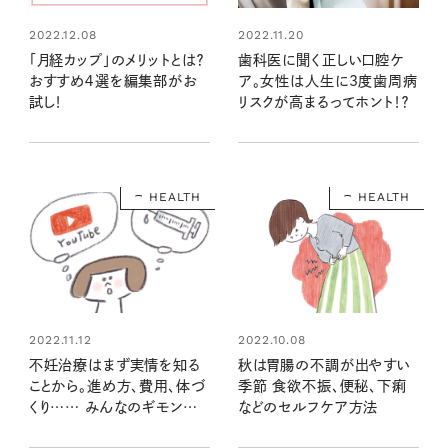
2022.12.08
2022.11.20
「月経カップ」のメリットとは？
歯科医に聞く正しい口腔ケ
おすすめ４選を編集部がお
ア。女性は人生に3度歯周病
試し！
リスクが高まるってホント！？
HEALTH
HEALTH
2022.11.12
2022.10.08
不妊治療はまず実情を知る
秋は胃腸の不調が出やすい
ことから。進め方、費用、体づ
季節 食欲不振、便秘、下痢
くり…… みんなのギモンに
などのセルフケア方法
答えます！