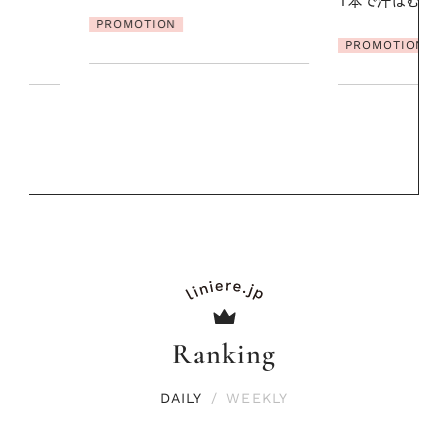
1本で汗ばむ季節も一日中心地よく
地よくうるお
ア
PROMOTION
PROMOTIO
Ranking
DAILY
/
WEEKLY