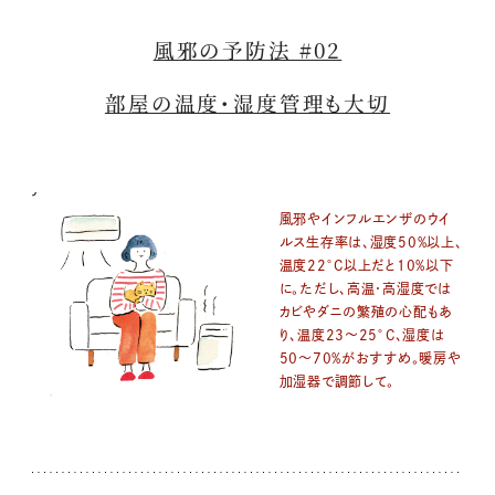
風邪の予防法 #02
部屋の温度・湿度管理も大切
風邪やインフルエンザのウイ
ルス生存率は、湿度50%以上、
温度22°C以上だと10%以下
に。ただし、高温・高湿度では
カビやダニの繁殖の心配もあ
り、温度23〜25°C、湿度は
50〜70%がおすすめ。暖房や
加湿器で調節して。