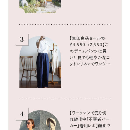
3
【無印良品セールで
￥4,990→2,990】こ
のデニムパンツは買
い！ 夏でも軽やかなコ
ットンリネンでワンツー
コーデに大活躍！
4
【ワークマンで売り切
れ続出中「不審者パー
カー」着用レポ】顔まで