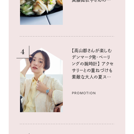
真藤舞衣子さんの発
酵と酸味レシピ
4
【高山都さんが楽しむ
デンマーク発・ベーリ
ングの腕時計】 アクセ
サリーとの重ねづけも
素敵な大人の夏スタイ
ル３選
PROMOTION