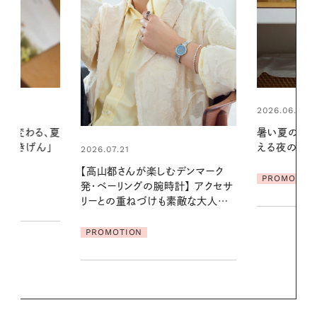
2026.06.01
2026.06.01
暑い夏のナイトルーティン。私を整
真夏に向けて
える夜の爽やかご褒美ケア
やりジェルと
地よくうるお
デンマーク
ア
PROMOTION
クセサ
PROMOTIO
素敵な大人の