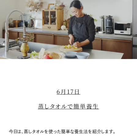
M
u
t
6月17日
e
蒸しタオルで簡単養生
今日は、蒸しタオルを使った簡単な養生法を紹介します。