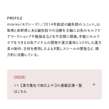
PROFILE
moxies（モクシーズ）／2014年結成の鍼灸師のユニット。山
梨県と長野県にある鍼灸院での治療を主軸にお灸のセルフケ
アワークショップや勉強会などを不定期に開催。手軽にセルフ
ケアをできるお灸アイテムの開発や漢方薬局とコラボした漢方
茶の制作、古材を使用したよもぎ蒸しスツールの開発など、精
力的に活動している。
CHECK!
＞＞ 【漢方養生で毎日上々！】の連載記事一覧
はこちら