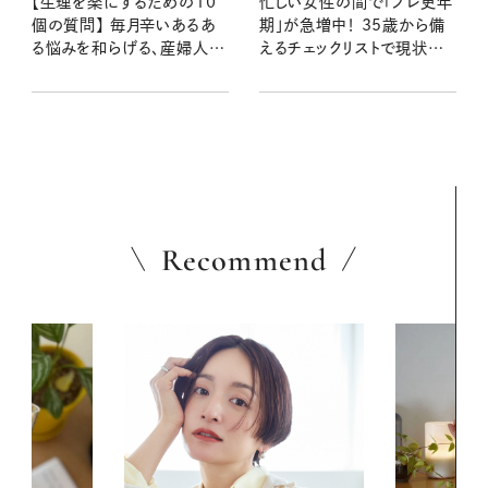
【生理を楽にするための10
忙しい女性の間で「プレ更年
個の質問】 毎月辛いあるあ
期」が急増中！ 35歳から備
る悩みを和らげる、産婦人科
えるチェックリストで現状を
医の言葉
知ろう
Recommend