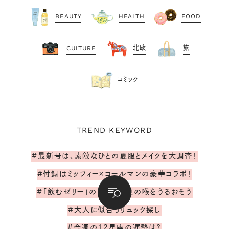
BEAUTY
HEALTH
FOOD
CULTURE
北欧
旅
コミック
TREND KEYWORD
#最新号は、素敵なひとの夏服とメイクを大調査！
#付録はミッフィー×コールマンの豪華コラボ！
#「飲むゼリー」のレシピで夏の喉をうるおそう
#大人に似合うリュック探し
#今週の12星座の運勢は？