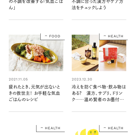
の不調を改善する「気血ごは
不調に合った漢方やケア方
ん」
法をチェックしよう
FOOD
HEALTH
2021.11.05
2023.12.30
疲れたとき、元気が出ないと
冷えを防ぐ食べ物・飲み物は
きの救世主！ お手軽な気血
ある？ 漢方、サプリ、ドリン
ごはんのレシピ
ク……温め賢者のお墨付き
で体ポカポカ！
HEALTH
HEALTH