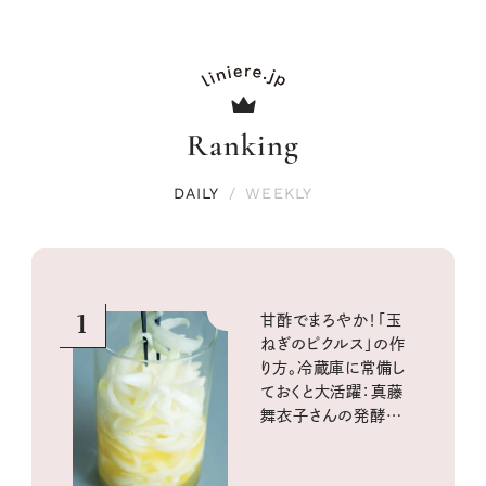
Ranking
DAILY
/
WEEKLY
1
甘酢でまろやか！「玉
ねぎのピクルス」の作
り方。冷蔵庫に常備し
ておくと大活躍：真藤
舞衣子さんの発酵と
酸味の仕込みごはん