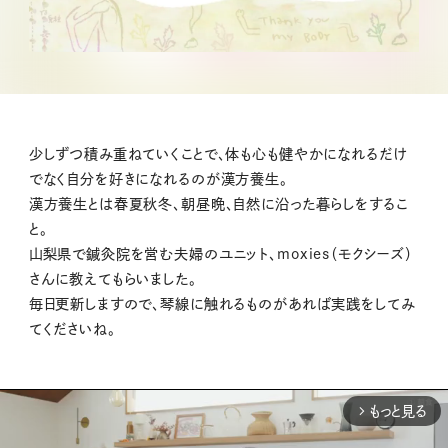
少しずつ積み重ねていくことで、体も心も健やかになれるだけ
でなく自分を好きになれるのが漢方養生。
漢方養生とは春夏秋冬、朝昼晩、自然に沿った暮らしをするこ
と。
山梨県で鍼灸院を営む夫婦のユニット、moxies（モクシーズ）
さんに教えてもらいました。
毎日更新しますので、琴線に触れるものがあれば実践をしてみ
てくださいね。
もっと見る
arrow_forward_ios