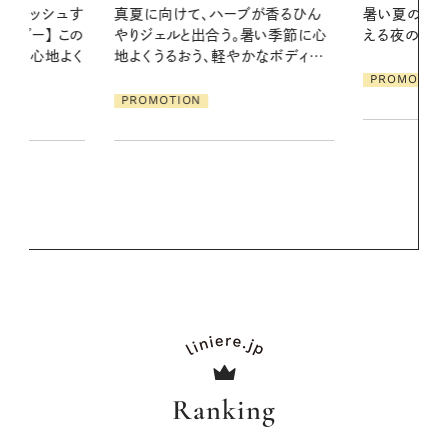
ブが香るひん
暑い夏のナイトルーティン。私を整
お出かけ前の
暑い季節に心
える夜の爽やかご褒美ケア
の一日。汗ば
かなボディケ
に過ごす私
PROMOTION
PROMOTIO
Ranking