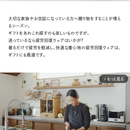
大切な家族やお世話になっている方へ贈り物をすることが増え
るシーズン。
ギフトをあれこれ探すのも楽しいものですが、
迷っているなら疲労回復ウェアはいかが？
着るだけで疲労を軽減し、快適な着心地の疲労回復ウェアは、
ギフトにも最適です。
もっと見る
arrow_forward_ios