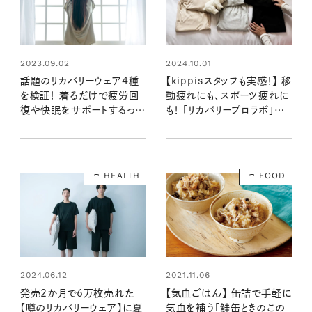
2023.09.02
2024.10.01
話題のリカバリーウェア4種
【kippisスタッフも実感！】 移
を検証！ 着るだけで疲労回
動疲れにも、スポーツ疲れに
復や快眠をサポートするって
も！ 「リカバリープロラボ」の
ホント？
疲労回復ウェア
HEALTH
FOOD
2021.11.06
2024.06.12
【気血ごはん】 缶詰で手軽に
発売2か月で6万枚売れた
気血を補う「鮭缶ときのこの
【噂のリカバリーウェア】に夏