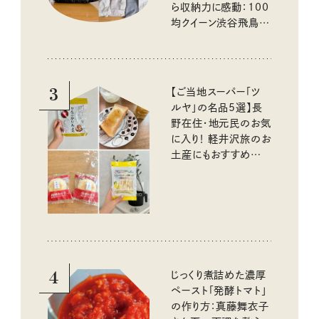
ら収納力に感動：100
均クイーン渋谷飛鳥の
『本当にいいもの』第
10回③
3
【ご当地スーパー「ツ
ルヤ」の名品5選】長
野在住・地元民のお気
に入り！ 軽井沢旅のお
土産にもおすすめのお
いしいもの
4
じっくり煮詰めた濃厚
ペースト「発酵トマト」
の作り方：真藤舞衣子