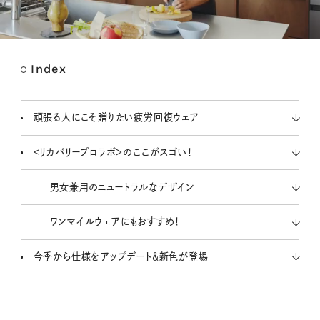
Index
M
u
t
頑張る人にこそ贈りたい疲労回復ウェア
e
<リカバリープロラボ＞のここがスゴい！
男女兼用のニュートラルなデザイン
ワンマイルウェアにもおすすめ！
今季から仕様をアップデート＆新色が登場