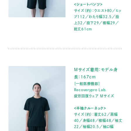
＜ショートパンツ＞
サイズ（約）：ウエスト80／ヒッ
プ112／わたり幅32.5／股
上32／股下29／裾幅29／
総丈61cm
Mサイズ着用：モデル身
長：167cm
［一般医療機器］
Recoverypro Lab.
疲労回復ウェア Mサイズ
＜半袖クルーネック＞
サイズ（約）：着丈62／肩幅
40／身幅48／裾幅48／袖丈
22／袖幅20.5／袖口幅