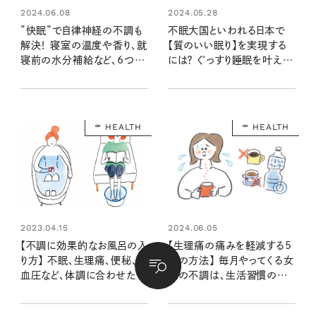
2024.06.08
2024.05.28
”快眠”で自律神経の不調も
不眠大国といわれる日本で
解決！ 寝室の温度や香り、就
【質のいい眠り】を実現する
寝前の水分補給など、6つの
には？ ぐっすり睡眠を叶える
就寝習慣で上質な睡眠へ
3つの秘訣
HEALTH
HEALTH
2023.04.15
2024.06.05
【不調に効果的なお風呂の入
【生理痛の痛みを軽減する5
り方】 不眠、生理痛、便秘、低
つの方法】 毎月やってくる女
血圧など、体調に合わせた温
性の不調は、生活習慣の見
度や時間は？
直しで少しずつ改善を