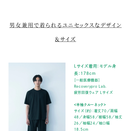
男女兼用で着られるユニセックスなデザイン
＆サイズ
Lサイズ着用：モデル身
長：178cm
［一般医療機器］
Recoverypro Lab.
疲労回復ウェア Lサイズ
＜半袖クルーネック＞
サイズ（約）：着丈70／肩幅
48／身幅58／裾幅58／袖丈
26／袖幅24／袖口幅
18.5cm