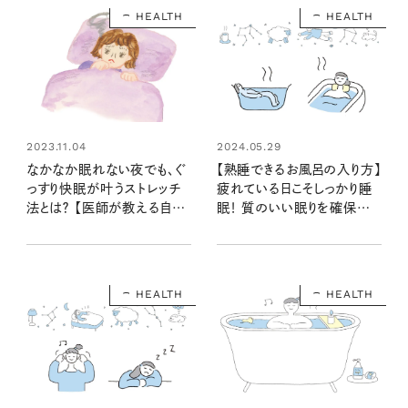
HEALTH
HEALTH
2023.11.04
2024.05.29
なかなか眠れない夜でも、ぐ
【熟睡できるお風呂の入り方】
っすり快眠が叶うストレッチ
疲れている日こそしっかり睡
法とは？ 【医師が教える自律
眠！ 質のいい眠りを確保する
神経の整え方】
入浴の秘訣、教えます
HEALTH
HEALTH