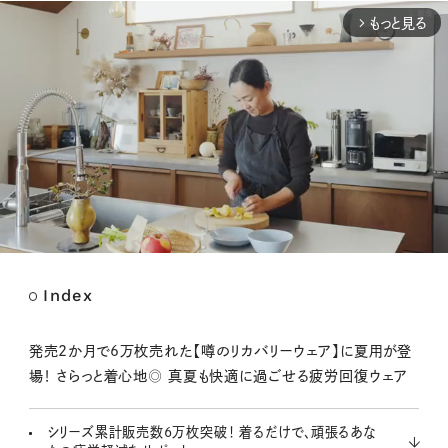
もっと見る
arrow_forward_ios
Index
M
u
t
発売2か月で6万枚売れた【噂のリカバリーウェア】に夏用が登
e
場！ さらっと着心地◎ 真夏も快適に過ごせる疲労回復ウェア
シリーズ累計販売数6万枚突破！ 着るだけで、頑張るあな