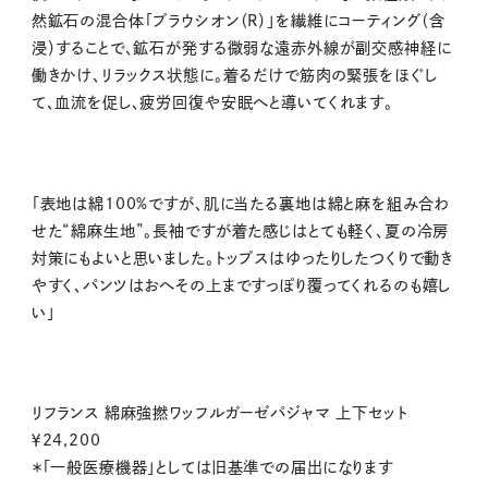
然鉱石の混合体「プラウシオン（R）」を繊維にコーティング（含
浸）することで、鉱石が発する微弱な遠赤外線が副交感神経に
働きかけ、リラックス状態に。着るだけで筋肉の緊張をほぐし
て、血流を促し、疲労回復や安眠へと導いてくれます。
「表地は綿100%ですが、肌に当たる裏地は綿と麻を組み合わ
せた“綿麻生地”。長袖ですが着た感じはとても軽く、夏の冷房
対策にもよいと思いました。トップスはゆったりしたつくりで動き
やすく、パンツはおへその上まですっぽり覆ってくれるのも嬉し
い」
リフランス 綿麻強撚ワッフルガーゼパジャマ 上下セット
￥24,200
＊「一般医療機器」としては旧基準での届出になります