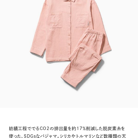
紡績工程ででるCO2の排出量を約17％削減した脱炭素糸を
使った、SDGsなパジャマ。シリカやトルマリンなど数種類の天