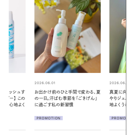
2026.06.01
2026.06.01
間で変わる、夏
真夏に向けて、ハーブが香るひん
暑い夏のナイ
「ごきげん」
やりジェルと出合う。暑い季節に心
える夜の爽
地よくうるおう、軽やかなボディケ
ア
PROMOTIO
PROMOTION