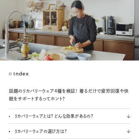
Index
M
u
t
話題のリカバリーウェア4種を検証！ 着るだけで疲労回復や快
e
眠をサポートするってホント？
リカバリーウェアとは？ どんな効果があるの？
リカバリーウェアの選び方は？