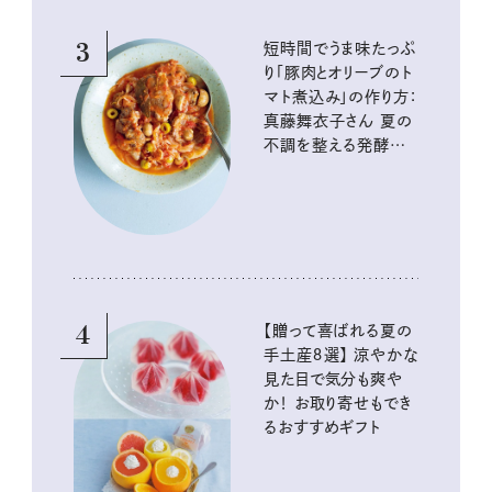
3
短時間でうま味たっぷ
り「豚肉とオリーブのト
マト煮込み」の作り方：
真藤舞衣子さん 夏の
不調を整える発酵レ
シピ
4
【贈って喜ばれる夏の
手土産８選】 涼やかな
見た目で気分も爽や
か！ お取り寄せもでき
るおすすめギフト