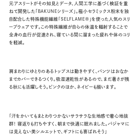
元アスリートがその知見とデータ、人間工学に基づく検証を重
ねて開発した「BAKUNEシリーズ」。極小セラミックス粉末を独
自配合した特殊機能繊維「SELFLAME®︎」を使った人気のスリ
ープウェアです。この特殊繊維が自らの体温を輻射することで
全身の血行が促進され、寝ている間に溜まった疲れや体のコリ
を軽減。
肩まわりにゆとりのあるトップスは動きやすく、パンツはおなか
までカバーできるつくり。吸湿速乾性があるので、まだ暑さが残
る秋にも活躍しそう。ピンクのほか、ネイビーも揃います。
「汗をかいてもまとわりつかないサラサラな生地感で着心地抜
群！ 寝返りも打ちやすく、朝まで快適に眠れました。パジャマに
は見えない美シルエットで、ギフトにも喜ばれそう」