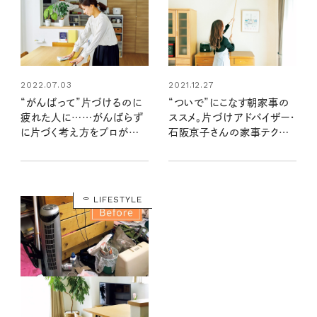
2022.07.03
2021.12.27
“がんばって”片づけるのに
“ついで”にこなす朝家事の
疲れた人に……がんばらず
ススメ。片づけアドバイザー・
に片づく考え方をプロが伝
石阪京子さんの家事テクニッ
授！
ク
LIFESTYLE