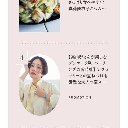
さっぱり食べやすく：
真藤舞衣子さんの発
酵と酸味レシピ
4
【高山都さんが楽しむ
デンマーク発・ベーリ
ングの腕時計】 アクセ
サリーとの重ねづけも
素敵な大人の夏スタイ
ル３選
PROMOTION