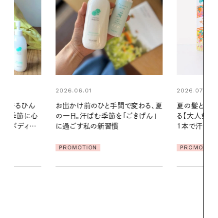
2026.07.24
2026.06.01
間で変わる、夏
夏の髪と心が瞬時にリフレッシュす
暑い夏のナイ
「ごきげん」
る【大人気のドライシャンプー】 この
える夜の爽
1本で汗ばむ季節も一日中心地よく
PROMOTIO
PROMOTION