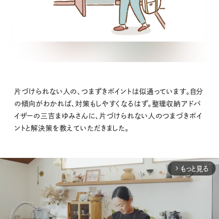
片づけられない人の、つまずきポイントは似通っています。自分
の傾向がわかれば、対策もしやすくなるはず。整理収納アドバ
イザーの三吉まゆみさんに、片づけられない人のつまづきポイ
ントと解決策を教えていただきました。
もっと見る
arrow_forward_ios