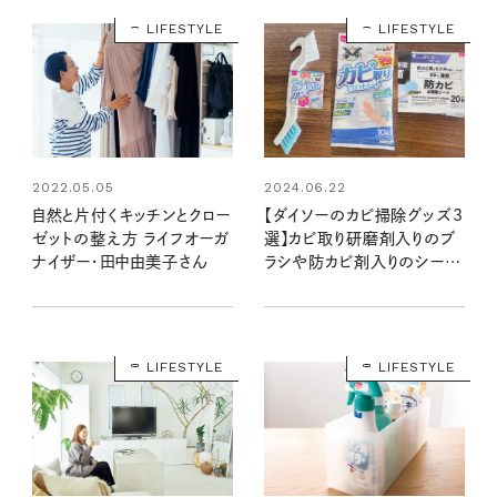
LIFESTYLE
LIFESTYLE
2022.05.05
2024.06.22
自然と片付くキッチンとクロー
【ダイソーのカビ掃除グッズ3
ゼットの整え方 ライフオーガ
選】カビ取り研磨剤入りのブ
ナイザー・田中由美子さん
ラシや防カビ剤入りのシート
など、簡単お手入れに！：100
均クイーン渋谷飛鳥の『本当
にいいもの』第8回④
LIFESTYLE
LIFESTYLE