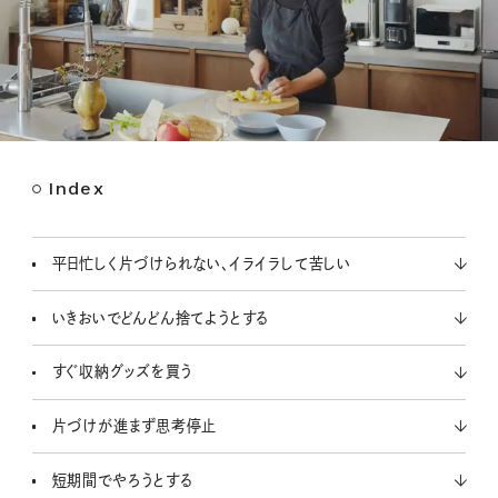
Index
M
u
t
平日忙しく片づけられない、イライラして苦しい
e
いきおいでどんどん捨てようとする
すぐ収納グッズを買う
片づけが進まず思考停止
短期間でやろうとする