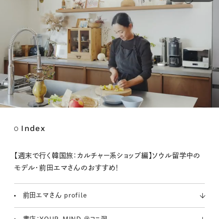
Index
M
u
t
【週末で行く韓国旅：カルチャー系ショップ編】ソウル留学中の
e
モデル・前田エマさんのおすすめ！
前田エマさん profile
書店：YOUR-MIND ＠ヨニ洞