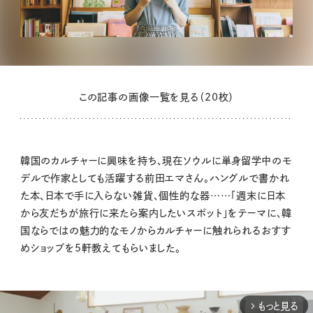
この記事の画像一覧を見る（20枚）
韓国のカルチャーに興味を持ち、現在ソウルに単身留学中のモ
デルで作家としても活躍する前田エマさん。ハングルで書かれ
た本、日本で手に入らない雑貨、個性的な器……「週末に日本
から友だちが旅行に来たら案内したいスポット」をテーマに、韓
国ならではの魅力的なモノからカルチャーに触れられるおすす
めショップを5軒教えてもらいました。
もっと見る
arrow_forward_ios