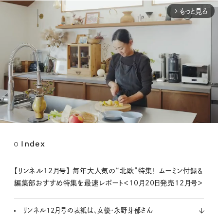
もっと見る
arrow_forward_ios
Index
M
u
t
【リンネル12月号】 毎年大人気の“北欧”特集！ ムーミン付録＆
e
編集部おすすめ特集を最速レポート＜10月20日発売12月号＞
リンネル12月号の表紙は、女優・永野芽郁さん