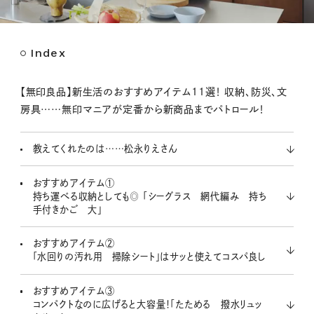
Index
M
u
t
【無印良品】新生活のおすすめアイテム11選！ 収納、防災、文
e
房具……無印マニアが定番から新商品までパトロール！
教えてくれたのは……松永りえさん
おすすめアイテム①
持ち運べる収納としても◎ 「シーグラス 網代編み 持ち
手付きかご 大」
おすすめアイテム②
「水回りの汚れ用 掃除シート」はサッと使えてコスパ良し
おすすめアイテム③
コンパクトなのに広げると大容量！「たためる 撥水リュッ