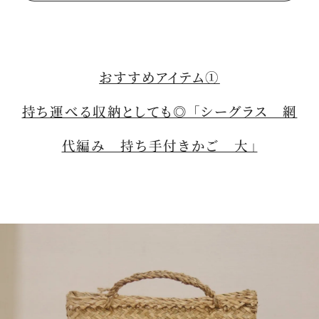
おすすめアイテム①
持ち運べる収納としても◎ 「シーグラス 網
代編み 持ち手付きかご 大」