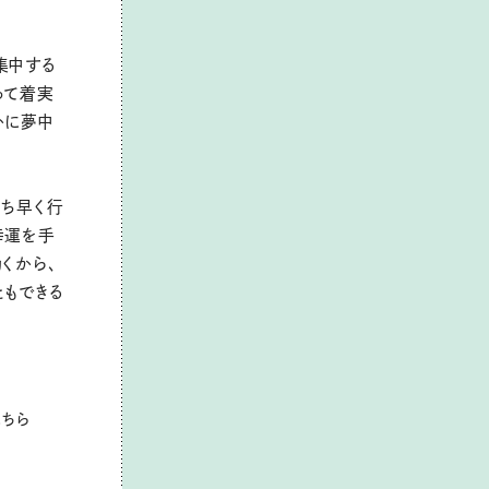
集中する
って着実
かに夢中
いち早く行
幸運を手
くから、
ともできる
こちら