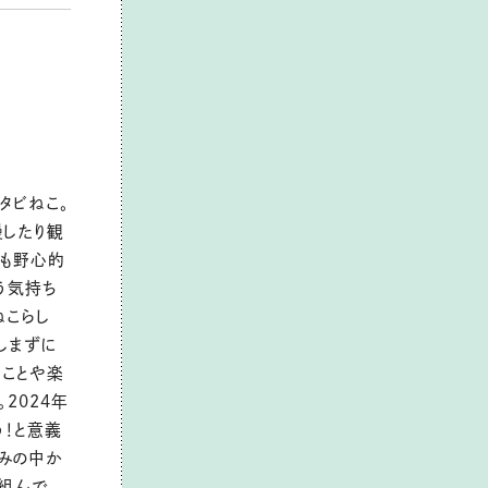
タビねこ。
慢したり観
ても野心的
う気持ち
ねこらし
しまずに
なことや楽
2024年
！と意義
みの中か
組んで、