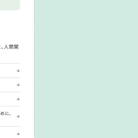
と、人間関
めに、