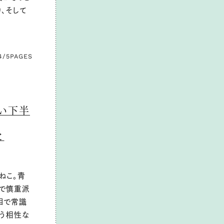
、そして
4/5
PAGES
い下半
と
ねこ。青
目で慎重派
目で常識
合う相性な