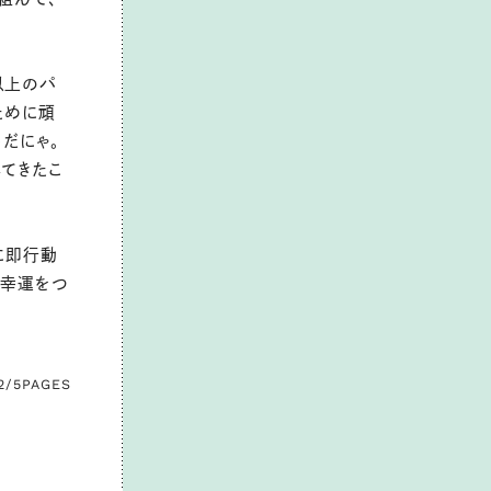
以上のパ
ために頑
だにゃ。
てきたこ
に即行動
な幸運をつ
2/5
PAGES