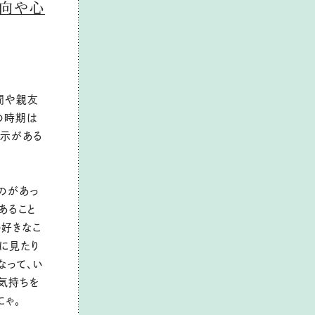
向や心
間や親友
の時期は
暗示がある
のがあっ
あること
の好きなこ
に見たり
なって、い
気持ちを
にゃ。