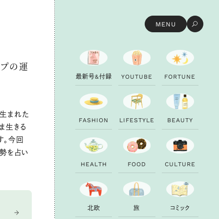
MENU
イプの運
最
新
号
&
付
録
Y
O
U
T
U
B
E
F
O
R
T
U
N
E
ら生まれた
F
A
S
H
I
O
N
L
I
F
E
S
T
Y
L
E
B
E
A
U
T
Y
ま生きる
す。今回
運勢を占い
H
E
A
L
T
H
F
O
O
D
C
U
L
T
U
R
E
北
欧
旅
コ
ミ
ッ
ク