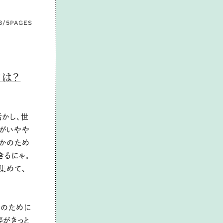
3/5
PAGES
ツは？
活かし、世
きがいやや
誰かのため
きるにゃ。
集めて、
なのために
姿がきっと