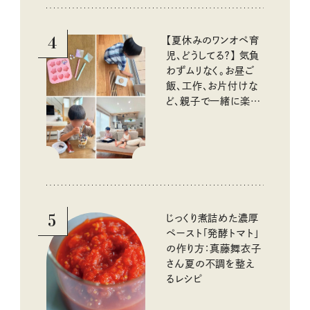
10回③
4
【夏休みのワンオペ育
児、どうしてる？】 気負
わずムリなく。お昼ご
飯、工作、お片付けな
ど、親子で一緒に楽し
める工夫
5
じっくり煮詰めた濃厚
ペースト「発酵トマト」
の作り方：真藤舞衣子
さん夏の不調を整え
るレシピ