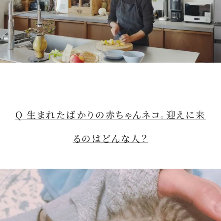
M
u
t
Q 生まれたばかりの赤ちゃんネコ。迎えに来
e
るのはどんな人？