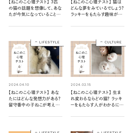
【ねこのこ心理テスト】 3匹
【ねこのこ心理テスト】 猫は
の猫の話題を想像して、あな
どんな夢をみているでしょう？
たが今気になっていることや
ラッキーをもたらす趣味がわ
心配事がわかります……に
かる…にゃ！
ゃ！
LIFESTYLE
CULTURE
2024.04.10
2024.02.15
【ねこのこ心理テスト】 あな
【ねこのこ心理テスト】 生ま
たにはどんな発想力がある？
れ変わるならどの猫？ ラッキ
留守番中の子ねこが考えて
ーをもたらす人がわかるにゃ
いることからわかるニャ！
ー
LIFESTYLE
LIFESTYLE