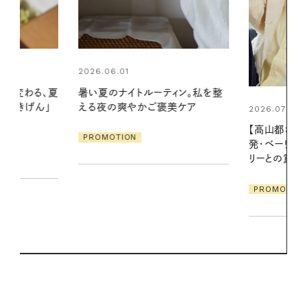
2026.06.01
ィン。私を整
真夏に向けて
美ケア
やりジェルと
2026.07.21
地よくうるお
【高山都さんが楽しむデンマーク
ア
発・ベーリングの腕時計】 アクセサ
PROMOTIO
リーとの重ねづけも素敵な大人の
夏スタイル３選
PROMOTION