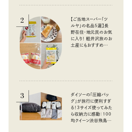
2
【ご当地スーパー「ツ
ルヤ」の名品5選】長
野在住・地元民のお気
に入り！ 軽井沢旅のお
土産にもおすすめのお
いしいもの
3
ダイソーの「圧縮バッ
グ」が旅行に便利すぎ
る！3サイズ使ってみた
ら収納力に感動：100
均クイーン渋谷飛鳥の
『本当にいいもの』第