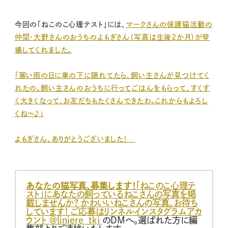
今回の「ねこのこ心理テスト」には、
マークさんの保護猫活動の
仲間・大野さんのおうちのよもぎさん（写真は生後2か月）が登
場してくれました。
「寒い雨の日に車の下に隠れてたら、飼い主さんが見つけてく
れたの。飼い主さんのおうちに行ってごはんをもらって、すくす
く大きくなって、お友だちもたくさんできたわ。これからもよろし
くね～♪」
よもぎさん、ありがとうございました！
あなたの猫写真、募集します！
「ねこのこ心理テ
スト」にあなたの飼っているねこさんの写真を掲
載しませんか？ かわいいねこさんの写真、お待ち
しています！ ご応募は
リンネルインスタグラムアカ
ウント @liniere_tkj
のDMへ。選ばれた方に編