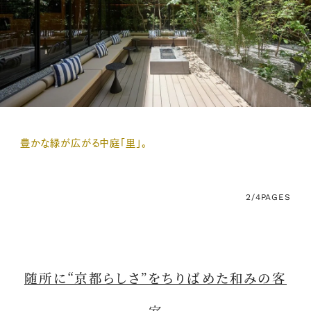
豊かな緑が広がる中庭「里」。
2/4
PAGES
随所に“京都らしさ”をちりばめた和みの客