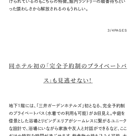
けられているのもこちらの特徴。館内ランドリーの順番待ちとい
った煩わしさから解放されるのもうれしい。
3/4
PAGES
同ホテル初の「完全予約制のプライベートバ
ス」も見逃せない！
地下1階には、「三井ガーデンホテルズ」初となる、完全予約制
のプライベートバス（水着での利用も可能）がお目見え。中庭を
借景とした浴場とリビングエリアがシームレスに繋がるユニーク
な設計で、浴場にいながら家族や友人と対話ができるなど、ここ
だけの特別な時間が過ごせます。飲食物の持ち込みも可能。大