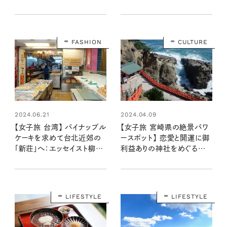
で身も心も癒やすごほうび旅
ルメ＆窯元めぐり
FASHION
CULTURE
2024.06.21
2024.04.09
【女子旅 台湾】 パイナップル
【女子旅 宮崎県の絶景パワ
ケーキを求めて台北近郊の
ースポット】 恋愛と開運に御
「新荘」へ：エッセイスト柳沢
利益ありの神社をめぐる旅
小実さんの台湾旅行記 第４
縄文時代の野生馬にも出合
話
える！
LIFESTYLE
LIFESTYLE