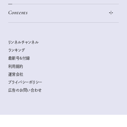
この春ほしい大人のスニーカー 2026春夏
2026年下半期占い大特集
絶品、お餅レシピ大集合！
Contents
女子旅おすすめスポット 暮らすように心地いいリンネル旅ガイ
ぐれいさん
ド
本当に使える「旅道具」
明日もいい日になりますように
幸せな老後のための リンネルマネー講座
世界のサンタさんに会って来た！
清水みさとの食いしんぼう寄り道サウナ
リンネルおしゃれファッションスナップ
私の住むまち、好きな場所。LOCAL LIFE REPORT
ときめく冬の贈りもの
クグロフの猫
リンネル暮らし部
リンネルチャンネル
リンネル 暮らしの道具大賞
クラフトビール案内
中沢元紀の板前さん入門
リンネルチャンネル
ランキング
ナチュラルメイクレッスン
母の日に贈りたい、お花モチーフのアイテム
空想喫茶トラノコクさんのあの店この店、喫茶訪問日記
おぱんつ君のわくわく楽しい一週間占い
最新号&付録
喜ばれる贈り物手帖
うちねこグランプリ2026、発表！
圷みほさんのゆるっと週末キャンプ通信
毎日が心地よくなるリンネルタロット
利用規約
2026年上半期占い大特集
豆柴・まもるくんの旅日記
運営会社
2025年下半期占い大特集
柳沢小実さんのお散歩するようなゆるり旅
プライバシーポリシー
猫と一緒に心地いい暮らし
広告のお問い合わせ
valoさんのかわいいもの探し
tsukuru & Lin. ツクルアンドリン
kippis（キッピス）
暮らしの時産テクニック
バッグの中身