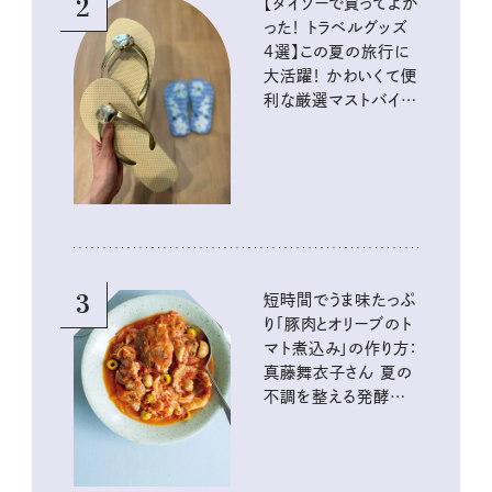
2
【ダイソーで買ってよか
った！ トラベルグッズ
4選】この夏の旅行に
大活躍！ かわいくて便
利な厳選マストバイア
イテム
3
短時間でうま味たっぷ
り「豚肉とオリーブのト
マト煮込み」の作り方：
真藤舞衣子さん 夏の
不調を整える発酵レ
シピ