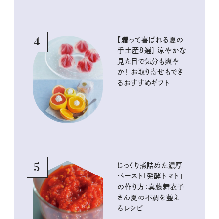
4
【贈って喜ばれる夏の
手土産８選】 涼やかな
見た目で気分も爽や
か！ お取り寄せもでき
るおすすめギフト
5
じっくり煮詰めた濃厚
ペースト「発酵トマト」
の作り方：真藤舞衣子
さん夏の不調を整え
るレシピ