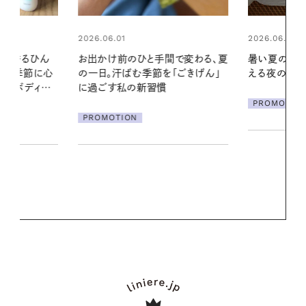
2026.06.01
2026.07.24
間で変わる、夏
暑い夏のナイトルーティン。私を整
夏の髪と心が
「ごきげん」
える夜の爽やかご褒美ケア
る【大人気の
1本で汗ばむ
PROMOTION
PROMOTIO