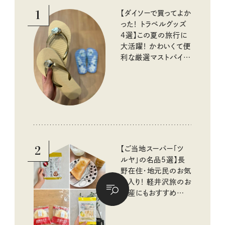
1
【ダイソーで買ってよか
った！ トラベルグッズ
4選】この夏の旅行に
大活躍！ かわいくて便
利な厳選マストバイア
イテム
2
【ご当地スーパー「ツ
ルヤ」の名品5選】長
野在住・地元民のお気
に入り！ 軽井沢旅のお
土産にもおすすめのお
いしいもの