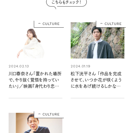
こちらもチェック！
CULTURE
CULTURE
2024.02.13
2024.01.19
川口春奈さん「置かれた場所
松下洸平さん 「作品を完成
で、やり抜く覚悟を持ってい
させて、いつか花が咲くよう
たい」／映画『身代わり忠臣
に水をあげ続けるしかない」
蔵』インタビュー
ニューアルバムインタビュー
CULTURE