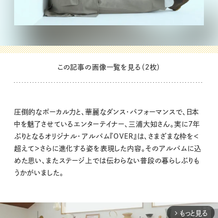
この記事の画像一覧を見る（2枚）
圧倒的なボーカル力と、華麗なダンス・パフォーマンスで、日本
中を魅了させているエンターテイナー、三浦大知さん。実に7年
ぶりとなるオリジナル・アルバム『OVER』は、さまざまな枠を＜
超えて＞さらに進化する姿を表現した内容。そのアルバムに込
めた思い、またステージ上では伝わらない普段の暮らしぶりも
うかがいました。
もっと見る
arrow_forward_ios