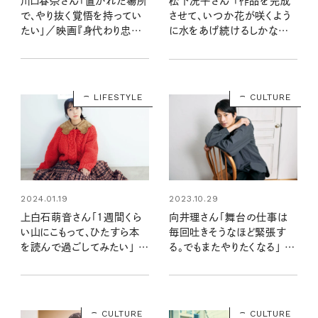
川口春奈さん「置かれた場所
松下洸平さん 「作品を完成
で、やり抜く覚悟を持ってい
させて、いつか花が咲くよう
たい」／映画『身代わり忠臣
に水をあげ続けるしかない」
蔵』インタビュー
ニューアルバムインタビュー
LIFESTYLE
CULTURE
2023.10.29
2024.01.19
向井理さん「舞台の仕事は
上白石萌音さん「1週間くら
毎回吐きそうなほど緊張す
い山にこもって、ひたすら本
る。でもまたやりたくなる」 舞
を読んで過ごしてみたい」 リ
台インタビュー
ンネル3月号表紙に登場！
CULTURE
CULTURE