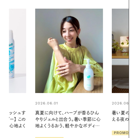
2026.06.01
2026.06.01
ブが香るひん
暑い夏のナイトルーティン。私を整
お出かけ前の
暑い季節に心
える夜の爽やかご褒美ケア
の一日。汗ば
かなボディケ
に過ごす私
PROMOTION