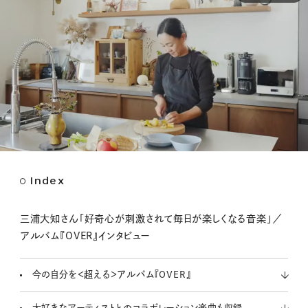
Index
M
u
t
三浦大知さん「好奇心が刺激されて毎日が楽しくなる音楽」／
e
アルバム『OVER』インタビュー
今の自分を＜超える＞アルバム『OVER』
大好きなアーティストとのコラボレーション楽曲も収録