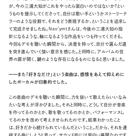
が、今の三浦大知がこれをやったら面白いのではないか？とい
うものを提示してくださって、自分は歌い手というかストーリーテ
ラーのような役割で、それをどう表現するか、ということを追求し
て完成させましたね。Nao’ymtさんは、今後の三浦大知の指
針になるような、軸になるような作品をいつも作ってくださる。
今回もデモを聴いた瞬間から、 決意を持って、自分で選んだ道
を突き進んでいく強い意志を感じた。と同時に、アルバムの世
界の扉が開く、鍵のような存在になるものになると思いました。
━━また「好きなだけ」という楽曲は、感情をあえて抑えめに
したボーカルが印象的でした。
この楽曲のデモを聴いた瞬間に、力を抜いて歌えたらいいなみ
たいな考えが浮かびました。それと同時に、どうして自分が音楽
を作ってるのかとか、歌を歌ってるのかとか、パフォーマンスし
てるのかを改めて考えさせられたのです。結果わかったこと
は、好きだから続けられているんだということ。だから、それを連
呼する曲にしようと思って。サウンド的には面白い展開なのです