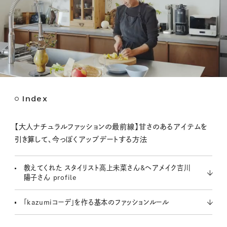
Index
M
u
t
【大人ナチュラルファッションの最前線】甘さのあるアイテムを
e
引き算して、今っぽくアップデートする方法
教えてくれた スタイリスト高上未菜さん&ヘアメイク吉川
陽子さん profile
「kazumiコーデ」を作る基本のファッションルール