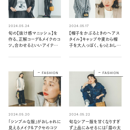
2024.05.24
2024.05.17
旬の【抜け感マニッシュ】を
【帽子をかぶるときのヘアス
作る、正解コーデ&メイクのコ
タイル】キャップや麦わら帽
ツ。合わせるといいアイテム
子を大人っぽく、もっとおしゃ
やコスメはどれ！？
れに見せるコツ
FASHION
FASHION
2024.05.20
2024.05.22
「シンプルな服」がおしゃれに
旬なシアー服を甘くなりすぎ
見えるメイク&アクセのコツ
ず上品にみせるには「眉の太