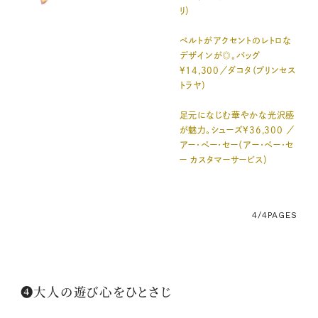
リ）
ベルトがアクセントのレトロな
デザインが◎。バッグ
¥14,300／ダコタ（プリンセス
トラヤ）
足元になじむ華やかな光沢感
が魅力。シューズ¥36,300 ／
アー・ペー・セー（アー・ペー・セ
ー カスタマーサービス）
4/4
PAGES
❹大人の遊び心をひとさじ