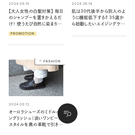
2024.05.15
2024.05.14
【大人女性の白髪対策】 毎日
肌は30代後半から別人のよ
のシャンプーを置きかえるだ
うに機能低下する⁉ 35歳か
け！ 使うたび自然に染まりツ
ら始動したいエイジングケア
ヤのある髪へ
と美容家のおすすめ美肌コ
PROMOTION
スメ5選
FASHION
2024.05.12
オーロラシューズのミドルイ
ングリッシュ｜淡いワンピース
スタイルを黒の革靴で引き締
め【大人女子の足もとおしゃ