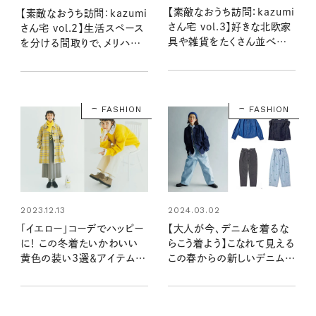
【素敵なおうち訪問：kazumi
【素敵なおうち訪問：kazumi
さん宅 vol.3】好きな北欧家
さん宅 vol.2】生活スペース
具や雑貨をたくさん並べた、
を分ける間取りで、メリハリ
kazumiさんの「見せる収
のある暮らし
納」
FASHION
FASHION
2023.12.13
2024.03.02
「イエロー」コーデでハッピー
【大人が今、デニムを着るな
に！ この冬着たいかわいい
らこう着よう】こなれて見える
黄色の装い3選＆アイテムリ
この春からの新しいデニムス
スト
タイル