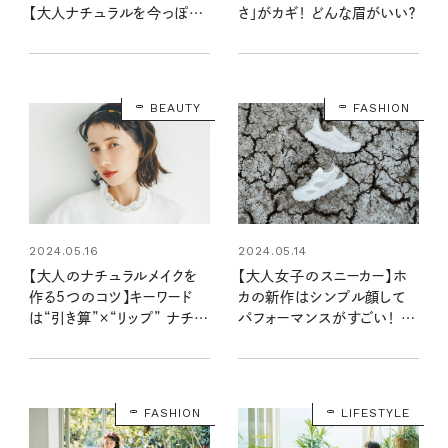
【大人ナチュラルを今っぽく
さ」がカギ！ どんな眉がいい？
アップデート】
BEAUTY
FASHION
2024.05.16
2024.05.14
【大人のナチュラルメイクを
【大人女子のスニーカー】ホ
作る5つのコツ】キーワード
カの新作はシンプル顔して
は“引き算”×“リップ” ナチュ
パフォーマンスがすごい！ 山
ラルなのにきちんと大人顔に
も川も街も快適、しかも省資
見える基本のメイクルール
源
FASHION
LIFESTYLE