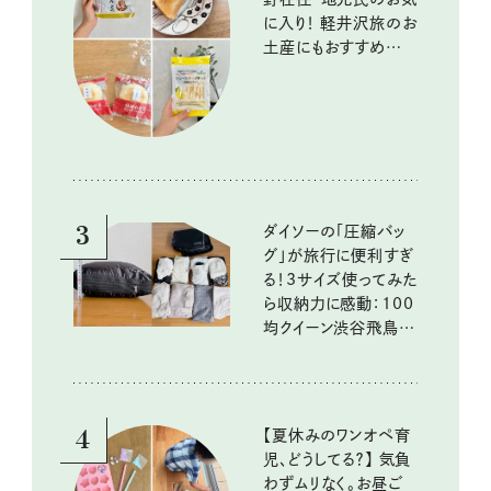
に入り！ 軽井沢旅のお
土産にもおすすめのお
いしいもの
3
ダイソーの「圧縮バッ
グ」が旅行に便利すぎ
る！3サイズ使ってみた
ら収納力に感動：100
均クイーン渋谷飛鳥の
『本当にいいもの』第
10回③
4
【夏休みのワンオペ育
児、どうしてる？】 気負
わずムリなく。お昼ご