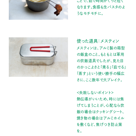
ことで、茹で時間がぐっと短く
なります。食感も生パスタのよ
うなモチモチに。
使った道具：メスティン
メスティンは、アルミ製の箱型
の飯盒のこと。もともとは軍用
の炊飯道具でしたが、見た目
のかっこよさと「煮る」「茹でる」
「蒸す」という使い勝手の幅広
さに、ここ数年で大ブレイク。
＜失敗しないポイント＞
熱伝導がいいため、時には焦
げてしまうことが。心配なら炊
飯の場合はクッキングシート、
焼き物の場合はアルミホイル
を敷くなど、焦げつき防止策
を。