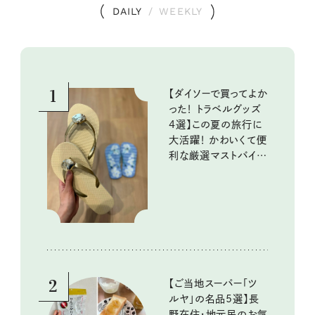
DAILY
/
WEEKLY
1
【ダイソーで買ってよか
った！ トラベルグッズ
4選】この夏の旅行に
大活躍！ かわいくて便
利な厳選マストバイア
イテム
2
【ご当地スーパー「ツ
ルヤ」の名品5選】長
野在住・地元民のお気