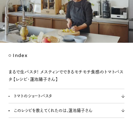
Index
M
u
t
まるで生パスタ！ メスティンでできるモチモチ食感のトマトパス
e
タ 【レシピ・蓮池陽子さん】
トマトのショートパスタ
このレシピを教えてくれたのは、蓮池陽子さん