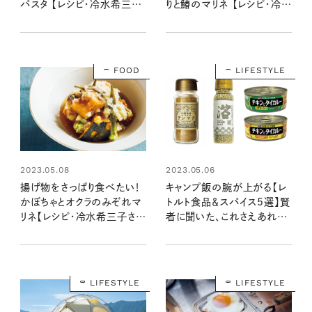
パスタ 【レシピ・冷水希三子
りと鰆のマリネ 【レシピ・冷水
さん】
希三子さん】
FOOD
LIFESTYLE
2023.05.08
2023.05.06
揚げ物をさっぱり食べたい！
キャンプ飯の腕が上がる【レ
かぼちゃとオクラのみぞれマ
トルト食品＆スパイス5選】賢
リネ【レシピ・冷水希三子さ
者に聞いた、これさえあれば
ん】
な秘伝の味！
LIFESTYLE
LIFESTYLE