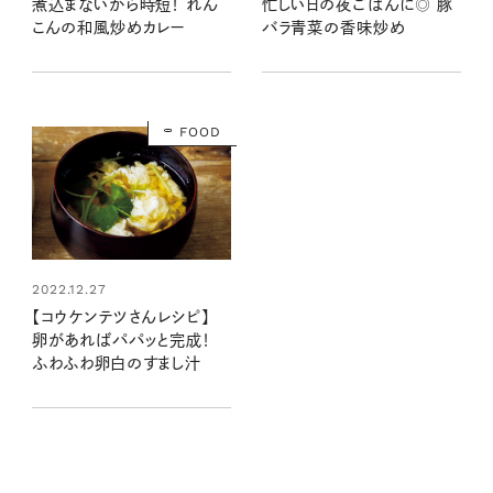
煮込まないから時短！ れん
忙しい日の夜ごはんに◎ 豚
こんの和風炒めカレー
バラ青菜の香味炒め
FOOD
2022.12.27
【コウケンテツさんレシピ】
卵があればパパッと完成！
ふわふわ卵白のすまし汁