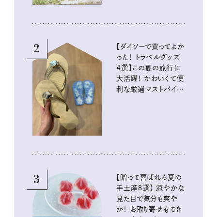
2
【ダイソーで買ってよか
った！ トラベルグッズ
4選】この夏の旅行に
大活躍！ かわいくて便
利な厳選マストバイア
イテム
3
【贈って喜ばれる夏の
手土産８選】 涼やかな
見た目で気分も爽や
か！ お取り寄せもでき