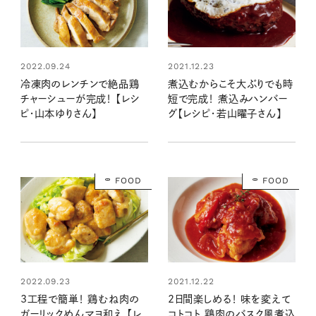
2022.09.24
2021.12.23
冷凍肉のレンチンで絶品鶏
煮込むからこそ大ぶりでも時
チャーシューが完成！ 【レシ
短で完成！ 煮込みハンバー
ピ・山本ゆりさん】
グ【レシピ・若山曜子さん】
FOOD
FOOD
2022.09.23
2021.12.22
3工程で簡単！ 鶏むね肉の
2日間楽しめる！ 味を変えて
ガーリックめんマヨ和え 【レ
コトコト 鶏肉のバスク風煮込