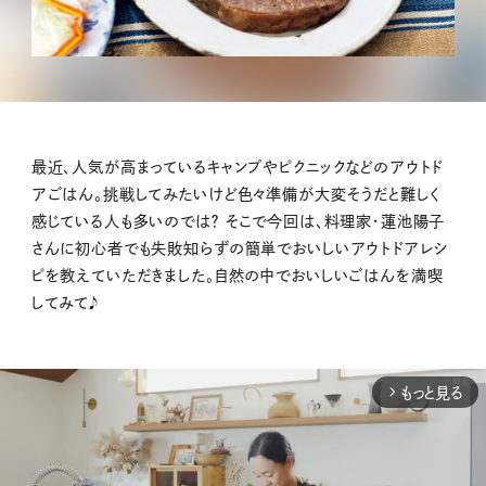
最近、人気が高まっているキャンプやピクニックなどのアウトド
アごはん。挑戦してみたいけど色々準備が大変そうだと難しく
感じている人も多いのでは？ そこで今回は、料理家・蓮池陽子
さんに初心者でも失敗知らずの簡単でおいしいアウトドアレシ
ピを教えていただきました。自然の中でおいしいごはんを満喫
してみて♪
もっと見る
arrow_forward_ios