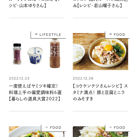
シピ・山本ゆりさん】
み【レシピ・若山曜子さん】
LIFESTYLE
FOOD
2022.12.23
2022.12.26
一度使えばヤミツキ確定！
【コウケンテツさんレシピ】 ス
料理上手の偏愛調味料6選
タミナ満点！ 豚と豆腐とニラ
【暮らしの道具大賞2022】
のみそすき
FOOD
FOOD