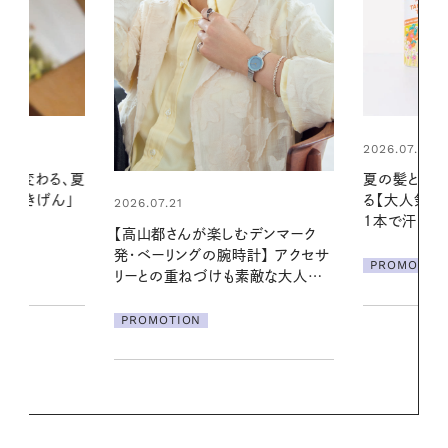
2026.07.24
2026.06.01
夏の髪と心が瞬時にリフレッシュす
暑い夏のナイ
る【大人気のドライシャンプー】 この
える夜の爽
1本で汗ばむ季節も一日中心地よく
デンマーク
PROMOTIO
クセサ
PROMOTION
素敵な大人の