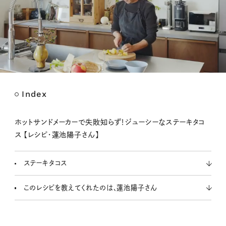
Index
M
u
t
ホットサンドメーカーで失敗知らず！ジューシーなステーキタコ
e
ス 【レシピ・蓮池陽子さん】
ステーキタコス
このレシピを教えてくれたのは、蓮池陽子さん