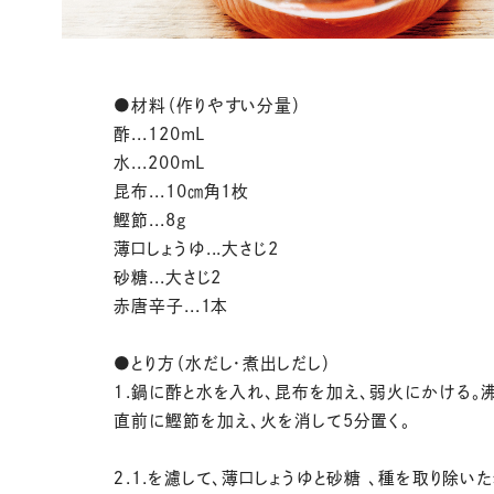
●材料（作りやすい分量）
酢...120mL
水...200mL
昆布...10㎝角1枚
鰹節...8g
薄口しょうゆ...大さじ2
砂糖...大さじ2
赤唐辛子...1本
●とり方（水だし・煮出しだし）
１.鍋に酢と水を入れ、昆布を加え、弱火にかける。
直前に鰹節を加え、火を消して5分置く。
２.1.を濾して、薄口しょうゆと砂糖 、種を取り除い