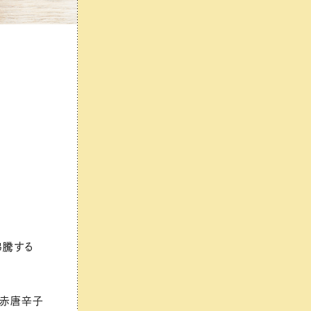
沸騰する
た赤唐辛子