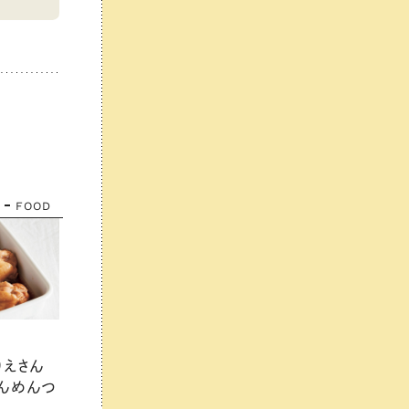
FOOD
りえさん
んめんつ