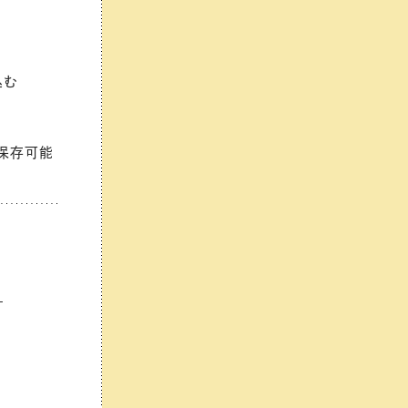
込む
ど保存可能
は