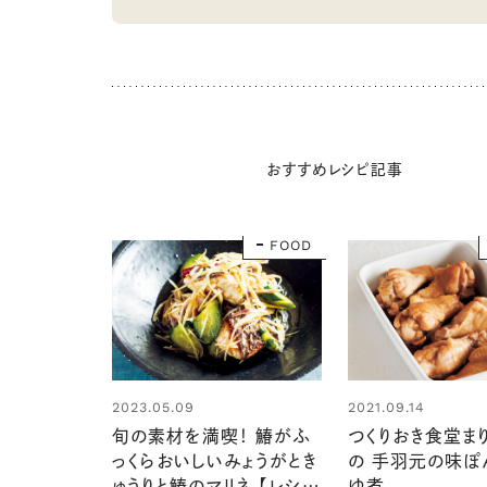
おすすめレシピ記事
FOOD
2023.05.09
2021.09.14
旬の素材を満喫！ 鰆がふ
つくりおき食堂ま
っくらおいしいみょうがとき
の 手羽元の味ぽ
ゅうりと鰆のマリネ 【レシ
ゆ煮