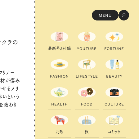
MENU
オクラの
最
新
号
&
付
録
Y
O
U
T
U
B
E
F
O
R
T
U
N
E
マリナー
F
A
S
H
I
O
N
L
I
F
E
S
T
Y
L
E
B
E
A
U
T
Y
食材が傷み
かせるメリ
多いという
H
E
A
L
T
H
F
O
O
D
C
U
L
T
U
R
E
を教わり
北
欧
旅
コ
ミ
ッ
ク