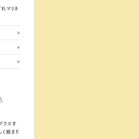
ぞれマリネ
ネ
プラスす
しく絡まり