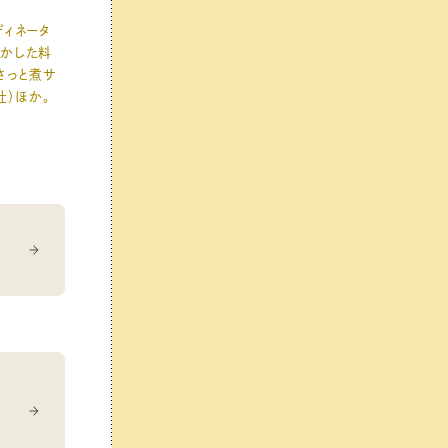
ディネータ
生かした料
さっと煮サ
社）ほか。