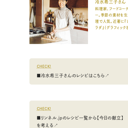
冷水希三子さん
料理家、フードコー
ー。季節の素材を
理で人気。近著に『
ラダ』（グラフィック
CHECK!
■冷水希三子さんのレシピはこちら↗
CHECK!
■リンネル.jpのレシピ一覧から【今日の献立】
を考える↗