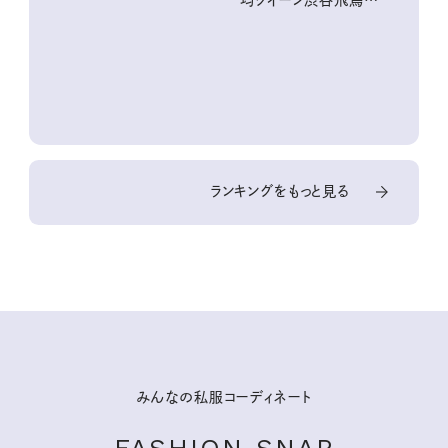
均クイーン渋谷飛鳥の
『本当にいいもの』第
10回③
ランキングをもっと見る
みんなの私服コーディネート
FASHION SNAP