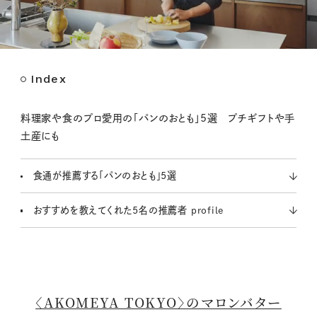
Index
M
u
t
料理家や食のプロ愛用の「パンのおとも」5選 プチギフトや手
e
土産にも
食通が推薦する「パンのおとも」5選
おすすめを教えてくれた5名の推薦者 profile
〈AKOMEYA TOKYO〉のマロンバター