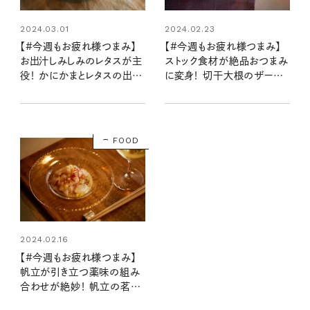
2024.03.01
2024.02.23
【#今週もお疲れ様つまみ】
【#今週もお疲れ様つまみ】
お出汁しみしみのレタスが主
ストック食材が絶品おつまみ
役！ かにかまとレタスの出汁
に変身！ 切干大根のザーサ
浸し 柚子胡椒風味（レシピ・
イマヨ和え（レシピ・長谷川あ
長谷川あかりさん）
かりさん）
FOOD
2024.02.16
【#今週もお疲れ様つまみ】
帆立が引き立つ薬味の組み
合わせが絶妙！ 帆立の茗荷
レモン和え（レシピ・長谷川あ