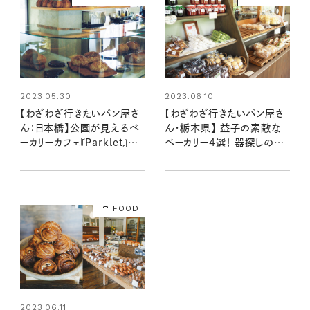
2023.05.30
2023.06.10
【わざわざ行きたいパン屋さ
【わざわざ行きたいパン屋さ
ん：日本橋】公園が見えるベ
ん・栃木県】 益子の素敵な
ーカリーカフェ『Parklet』で、
ベーカリー4選！ 器探しの途
至福の時間を味わおう！
中で立ち寄りたいおいしいお
店
FOOD
2023.06.11