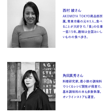
西村 綾さん
AKOMEYA TOKYO商品部所
属。青果市場の元セリ人。食べ
ることが大好きで、「食」の仕事
一筋15年。趣味は全国おいし
いものの食べ歩き。
角田真秀さん
料理研究家。最小限の調味料
でつくるレシピ開発が得意で、
基本調味料の本も多数執筆。
オンラインストアも運営。