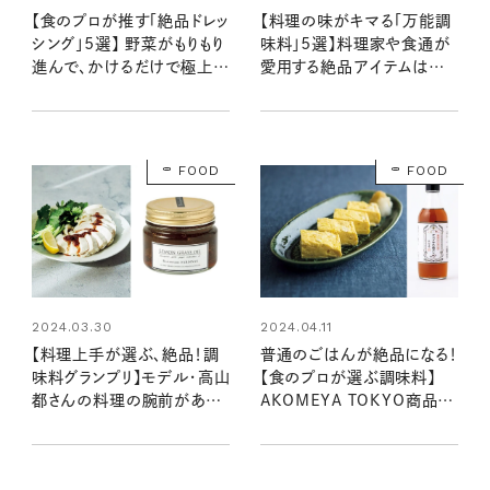
【食のプロが推す「絶品ドレッ
【料理の味がキマる「万能調
シング」5選】 野菜がもりもり
味料」5選】料理家や食通が
進んで、かけるだけで極上の
愛用する絶品アイテムはコ
味へ！
レ！
FOOD
FOOD
2024.03.30
2024.04.11
【料理上手が選ぶ、絶品！調
普通のごはんが絶品になる！
味料グランプリ】モデル・高山
【食のプロが選ぶ調味料】
都さんの料理の腕前があが
AKOMEYA TOKYO商品部
る調味料ベスト5は？
のおすすめ