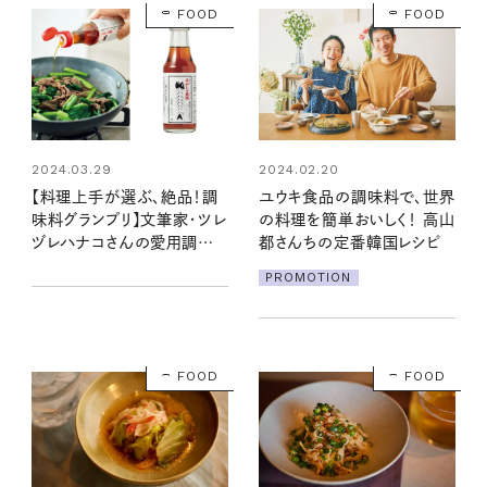
FOOD
FOOD
2024.03.29
2024.02.20
【料理上手が選ぶ、絶品！調
ユウキ食品の調味料で、世界
味料グランプリ】文筆家・ツレ
の料理を簡単おいしく！ 高山
ヅレハナコさんの愛用調味
都さんちの定番韓国レシピ
料ベスト5は？
PROMOTION
FOOD
FOOD