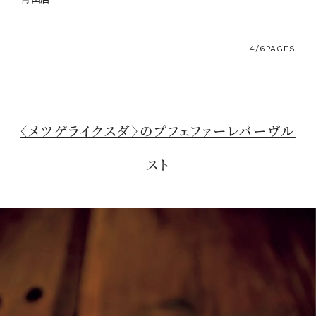
4/6
PAGES
〈メツゲライクスダ〉のプフェファーレバーヴル
スト