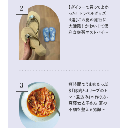
2
【ダイソーで買ってよか
った！ トラベルグッズ
4選】この夏の旅行に
大活躍！ かわいくて便
利な厳選マストバイア
イテム
3
短時間でうま味たっぷ
り「豚肉とオリーブのト
マト煮込み」の作り方：
真藤舞衣子さん 夏の
不調を整える発酵レ
シピ