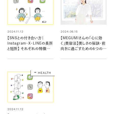
2024.11.12
2024.06.15
【SNSとの付き合い方｜
【MEGUMIさんの「心に効
Instagram・X・LINEの長所
く」美容法】美しさの秘訣・前
と短所】 それぞれの特徴を
向きに過ごすための6つのメ
知って上手な距離感、活用法
ンタルケアアドバイス
を探ろう！
HEALTH
2024.11.12