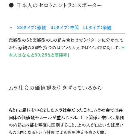
● 日本人のセロトニントランスポーター
SSタイプ：悲観 SLタイプ：中間 LLタイプ：楽観
悲観型のSと楽観型のLの組み合わせで3パターンに分かれて
おり、悲観のS型を持つのはアメリカ人では44.3％に対して、
日
本人はなんと80.25％と高確率！
ムラ社会の価値観を引きずっているから
もともと農村を中心としたムラ社会だった日本。ムラ社会では共
同体の価値観やルールが重んじられ、
上下関係が厳しく、集団
の内部と外部を明確に区別すること、上の人が白といえば黒い
ものも白くなるという忖度による意思決定も当たり前。