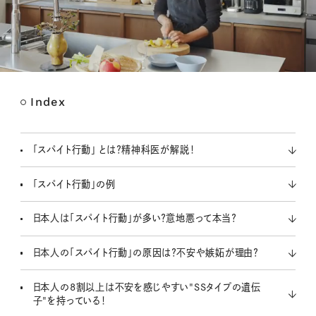
Index
M
u
t
「スパイト行動」 とは？精神科医が解説！
e
「スパイト行動」の例
日本人は「スパイト行動」が多い？意地悪って本当？
日本人の「スパイト行動」の原因は？不安や嫉妬が理由？
日本人の8割以上は不安を感じやすい"SSタイプの遺伝
子"を持っている！