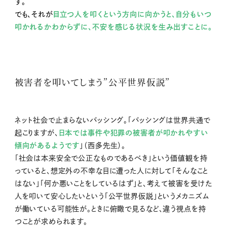
す。
でも、それが
目立つ人を叩くという方向に向かうと、自分もいつ
叩かれるかわからずに、不安を感じる状況を生み出すことに。
被害者を叩いてしまう”公平世界仮説”
ネット社会で止まらないバッシング。「バッシングは世界共通で
起こりますが、
日本では事件や犯罪の被害者が叩かれやすい
傾向があるようです
」（西多先生）。
「社会は本来安全で公正なものであるべき」という価値観を持
っていると、想定外の不幸な目に遭った人に対して「そんなこと
はない」「何か悪いことをしているはず」と、考えて被害を受けた
人を叩いて安心したいという「公平世界仮説」というメカニズム
が働いている可能性が。ときに俯瞰で見るなど、違う視点を持
つことが求められます。