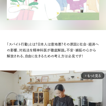
「スパイト行動」とは？日本人は意地悪？その原因と社会・経済へ
の影響、対処法を精神科医が徹底解説。不安・嫉妬の心から
解放される、自由に生きるための考え方は必見です！
もっと見る
arrow_forward_ios