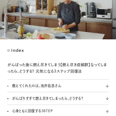
Index
M
u
t
がんばった後に燃え尽きてしまう【燃え尽き症候群】なってしま
e
ったら、どうする？ 元気になる3ステップ回復法
教えてくれたのは、池井佑丞さん
がんばりすぎて燃え尽きてしまったら、どうする？
心身ともに回復する3STEP