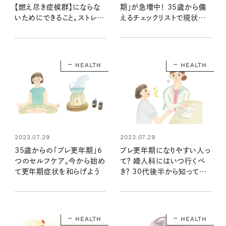
期」が急増中！ 35歳から備
【燃え尽き症候群】にならな
えるチェックリストで現状を
いためにできること。ストレス
知ろう
を減らす考え方 & 人生が変
わる3つの方法
HEALTH
HEALTH
2023.07.29
2023.07.29
プレ更年期になりやすい人っ
35歳からの「プレ更年期」6
て？ 婦人科にはいつ行くべ
つのセルフケア。今から始め
き？ 30代後半から知ってお
て更年期症状を和らげよう
きたいこと
HEALTH
HEALTH