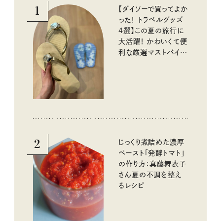
1
【ダイソーで買ってよか
った！ トラベルグッズ
4選】この夏の旅行に
大活躍！ かわいくて便
利な厳選マストバイア
イテム
2
じっくり煮詰めた濃厚
ペースト「発酵トマト」
の作り方：真藤舞衣子
さん夏の不調を整え
るレシピ