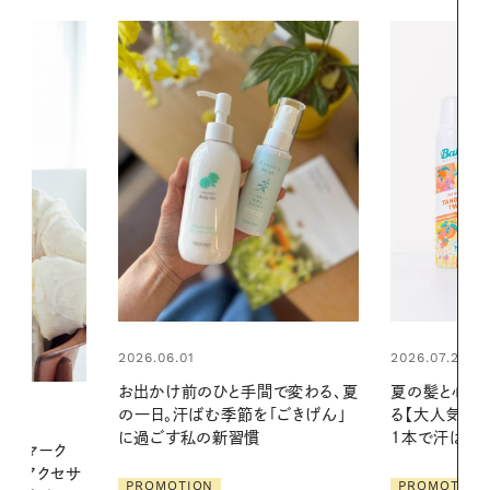
2026.07.24
2026.06.01
間で変わる、夏
夏の髪と心が瞬時にリフレッシュす
暑い夏のナイ
「ごきげん」
る【大人気のドライシャンプー】 この
える夜の爽
1本で汗ばむ季節も一日中心地よく
PROMOTIO
PROMOTION