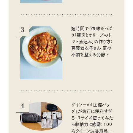
3
短時間でうま味たっぷ
り「豚肉とオリーブのト
マト煮込み」の作り方：
真藤舞衣子さん 夏の
不調を整える発酵レ
シピ
4
ダイソーの「圧縮バッ
グ」が旅行に便利すぎ
る！3サイズ使ってみた
ら収納力に感動：100
均クイーン渋谷飛鳥の