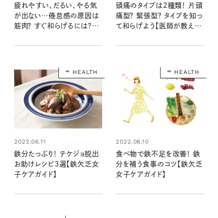
疲れやすい、だるい、やる気
頭痛のタイプは2種類！ 片頭
が出ない…倦怠感の原因は
痛型？ 緊張型？ タイプを知っ
筋肉？ すぐ和らげるには？
て和らげよう【医師が教える
【医師が教える自律神経の整
自律神経の整え方】
え方】
HEALTH
HEALTH
2022.06.11
2022.06.10
鉄分たっぷり！ テケジョ脱出
食べ物で鉄不足を改善！ 鉄
お助けレシピ3選【鉄欠乏女
分を補う食事のコツ【鉄欠乏
子ケアガイド】
女子ケアガイド】