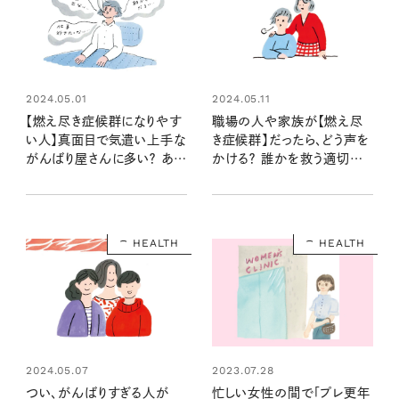
2024.05.01
2024.05.11
【燃え尽き症候群になりやす
職場の人や家族が【燃え尽
い人】真面目で気遣い上手な
き症候群】だったら、どう声を
がんばり屋さんに多い？ あな
かける？ 誰かを救う適切な
たのそのしんどさは、燃え尽
言葉 & NG言葉
きているのかも⁉
HEALTH
HEALTH
2023.07.28
2024.05.07
忙しい女性の間で「プレ更年
つい、がんばりすぎる人が