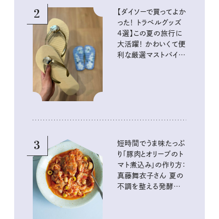
2
【ダイソーで買ってよか
った！ トラベルグッズ
4選】この夏の旅行に
大活躍！ かわいくて便
利な厳選マストバイア
イテム
3
短時間でうま味たっぷ
り「豚肉とオリーブのト
マト煮込み」の作り方：
真藤舞衣子さん 夏の
不調を整える発酵レ
シピ