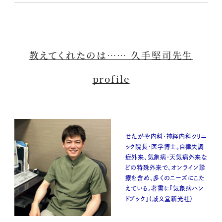
教えてくれたのは…… 久手堅司先生
profile
せたがや内科・神経内科クリニ
ック院長・医学博士。自律失調
症外来、気象病・天気病外来な
どの特殊外来で、オンライン診
療を含め、多くのニーズにこた
えている。著書に『気象病ハン
ドブック』（誠文堂新光社）