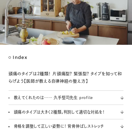
Index
M
u
t
頭痛のタイプは2種類！ 片頭痛型？ 緊張型？ タイプを知って和
e
らげよう【医師が教える自律神経の整え方】
教えてくれたのは…… 久手堅司先生 profile
頭痛のタイプは大きく2種類。判別して適切な対処を！
骨格を調整して正しい姿勢に！ 背骨伸ばしストレッチ