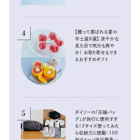
4
【贈って喜ばれる夏の
手土産８選】 涼やかな
見た目で気分も爽や
か！ お取り寄せもでき
るおすすめギフト
5
ダイソーの「圧縮バッ
グ」が旅行に便利すぎ
る！3サイズ使ってみた
ら収納力に感動：100
均クイーン渋谷飛鳥の