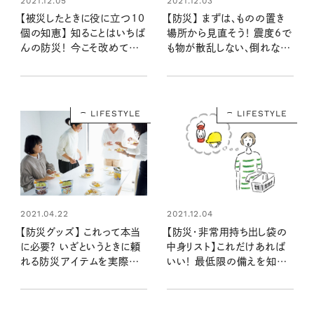
2021.12.05
2021.12.03
【被災したときに役に立つ10
【防災】 まずは、ものの置き
個の知恵】 知ることはいちば
場所から見直そう！ 震度6で
んの防災！ 今こそ改めて見
も物が散乱しない、倒れな
直してもしもに備えよう
い“地震に強い家づくり”メソ
ッド5選
LIFESTYLE
LIFESTYLE
2021.04.22
2021.12.04
【防災グッズ】 これって本当
【防災・非常用持ち出し袋の
に必要？ いざというときに頼
中身リスト】これだけあれば
れる防災アイテムを実際に
いい！ 最低限の備えを知る
使ってみた！
ことから始めよう