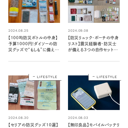
2024.08.25
2024.09.08
【100均防災ボトルの中身】
【防災リュック・ポーチの中身
予算1000円！ダイソーの防
リスト】震災経験者・防災士
災グッズで“もしも”に備える
が備える3つの自作セット。
携帯用セットを作ってみた：
本当に必要なものをそろえて
100均クイーン渋谷飛鳥の
いざというときの味方に
『本当にいいもの』第11回①
LIFESTYLE
LIFESTYLE
2024.08.30
2024.08.03
【セリアの防災グッズ10選】
【無印良品】モバイルバッテリ