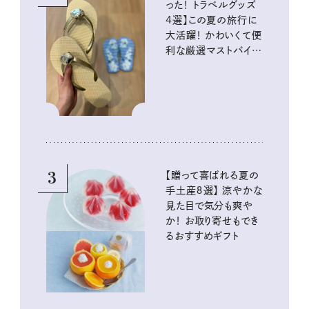
った！ トラベルグッズ
4選】この夏の旅行に
大活躍！ かわいくて便
利な厳選マストバイア
イテム
3
【贈って喜ばれる夏の
手土産８選】 涼やかな
見た目で気分も爽や
か！ お取り寄せもでき
るおすすめギフト