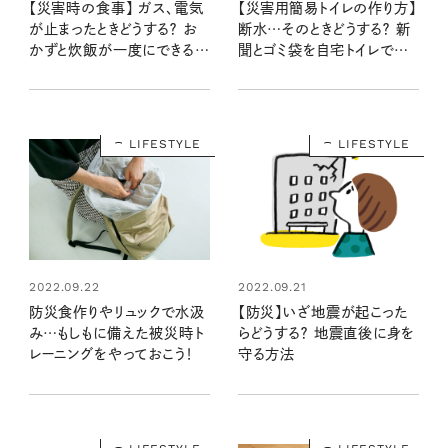
【災害時の食事】 ガス、電気
【災害用簡易トイレの作り方】
が止まったときどうする？ お
断水…そのときどうする？ 新
かずと炊飯が一度にできるポ
聞とゴミ袋を自宅トイレでこう
リ袋調理法を知っておこう！
使う
LIFESTYLE
LIFESTYLE
2022.09.22
2022.09.21
防災食作りやリュックで水汲
【防災】いざ地震が起こった
み…もしもに備えた被災時ト
らどうする？ 地震直後に身を
レーニングをやっておこう！
守る方法