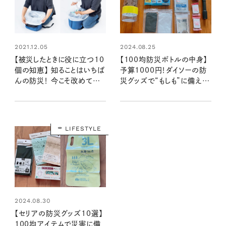
2021.12.05
2024.08.25
【被災したときに役に立つ10
【100均防災ボトルの中身】
個の知恵】 知ることはいちば
予算1000円！ダイソーの防
んの防災！ 今こそ改めて見
災グッズで“もしも”に備える
直してもしもに備えよう
携帯用セットを作ってみた：
100均クイーン渋谷飛鳥の
『本当にいいもの』第11回①
LIFESTYLE
2024.08.30
【セリアの防災グッズ10選】
100均アイテムで災害に備