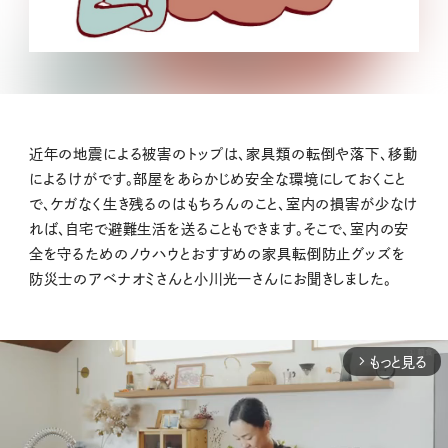
近年の地震による被害のトップは、家具類の転倒や落下、移動
によるけがです。部屋をあらかじめ安全な環境にしておくこと
で、ケガなく生き残るのはもちろんのこと、室内の損害が少なけ
れば、自宅で避難生活を送ることもできます。そこで、室内の安
全を守るためのノウハウとおすすめの家具転倒防止グッズを
防災士のアベナオミさんと小川光一さんにお聞きしました。
もっと見る
arrow_forward_ios