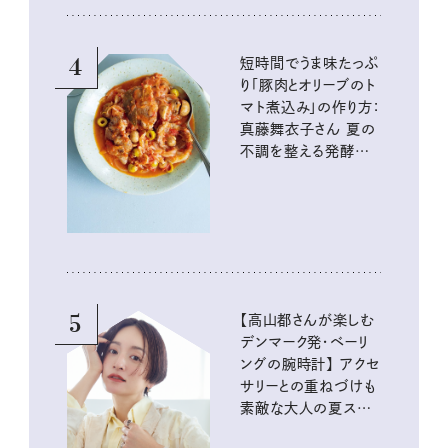
4
短時間でうま味たっぷ
り「豚肉とオリーブのト
マト煮込み」の作り方：
真藤舞衣子さん 夏の
不調を整える発酵レ
シピ
5
【高山都さんが楽しむ
デンマーク発・ベーリ
ングの腕時計】 アクセ
サリーとの重ねづけも
素敵な大人の夏スタイ
ル３選