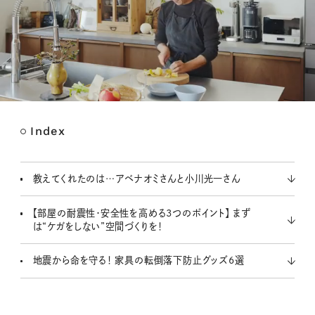
Index
M
u
t
教えてくれたのは…アベナオミさんと小川光一さん
e
【部屋の耐震性・安全性を高める3つのポイント】 まず
は“ケガをしない”空間づくりを！
地震から命を守る！ 家具の転倒落下防止グッズ6選