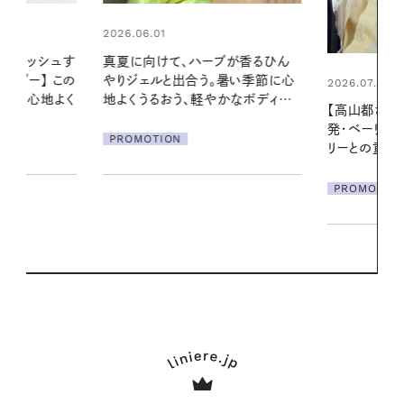
2026.06.01
ブが香るひん
暑い夏のナイ
暑い季節に心
える夜の爽
2026.07.21
かなボディケ
【高山都さんが楽しむデンマーク
PROMOTIO
発・ベーリングの腕時計】 アクセサ
リーとの重ねづけも素敵な大人の
夏スタイル３選
PROMOTION