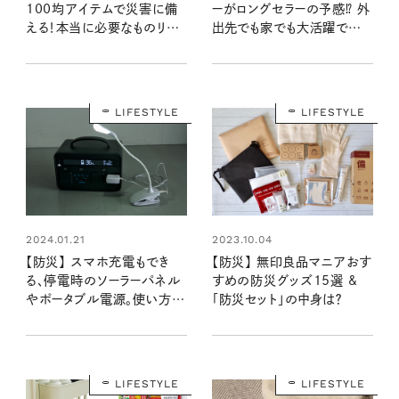
100均アイテムで災害に備
ーがロングセラーの予感⁉ 外
える！本当に必要なものリス
出先でも家でも大活躍で
ト：100均クイーン渋谷飛鳥
10000mAhは防災にも
の『本当にいいもの』第11回
②
LIFESTYLE
LIFESTYLE
2024.01.21
2023.10.04
【防災】 スマホ充電もでき
【防災】 無印良品マニアおす
る、停電時のソーラーパネル
すめの防災グッズ15選 &
やポータブル電源。使い方を
「防災セット」の中身は？
確認してもしものときに備え
よう！
LIFESTYLE
LIFESTYLE